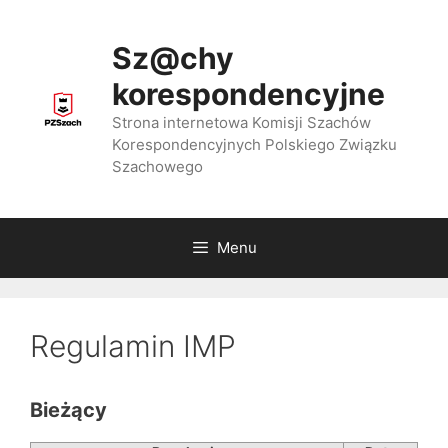
Przejdź
do
Sz@chy
treści
korespondencyjne
Strona internetowa Komisji Szachów
Korespondencyjnych Polskiego Związku
Szachowego
Menu
Regulamin IMP
Bieżący