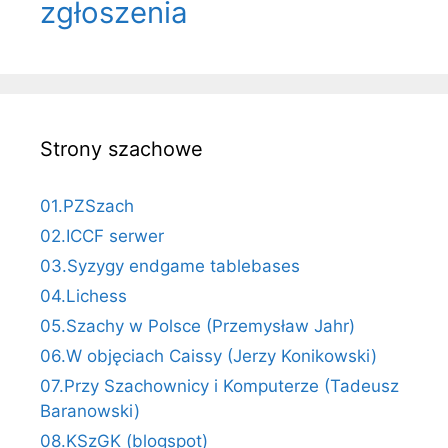
zgłoszenia
Strony szachowe
01.PZSzach
02.ICCF serwer
03.Syzygy endgame tablebases
04.Lichess
05.Szachy w Polsce (Przemysław Jahr)
06.W objęciach Caissy (Jerzy Konikowski)
07.Przy Szachownicy i Komputerze (Tadeusz
Baranowski)
08.KSzGK (blogspot)