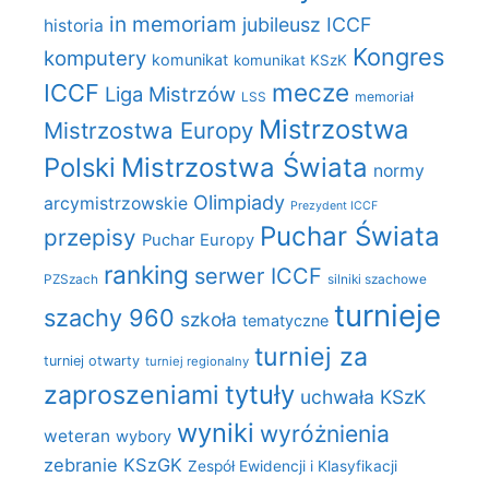
in memoriam
jubileusz ICCF
historia
Kongres
komputery
komunikat
komunikat KSzK
mecze
ICCF
Liga Mistrzów
LSS
memoriał
Mistrzostwa
Mistrzostwa Europy
Polski
Mistrzostwa Świata
normy
Olimpiady
arcymistrzowskie
Prezydent ICCF
Puchar Świata
przepisy
Puchar Europy
ranking
serwer ICCF
PZSzach
silniki szachowe
turnieje
szachy 960
szkoła
tematyczne
turniej za
turniej otwarty
turniej regionalny
zaproszeniami
tytuły
uchwała KSzK
wyniki
wyróżnienia
weteran
wybory
zebranie KSzGK
Zespół Ewidencji i Klasyfikacji