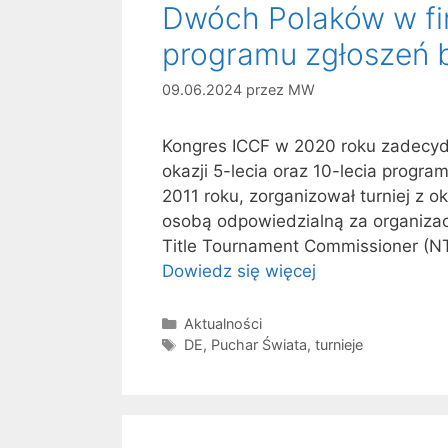
Dwóch Polaków w fina
programu zgłoszeń 
09.06.2024
przez
MW
Kongres ICCF w 2020 roku zadecydo
okazji 5-lecia oraz 10-lecia progr
2011 roku, zorganizował turniej z o
osobą odpowiedzialną za organizację
Title Tournament Commissioner (NT
Dowiedz się więcej
Kategorie
Aktualności
Tagi
DE
,
Puchar Świata
,
turnieje