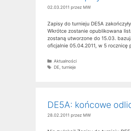
02.03.2011
przez
MW
Zapisy do turnieju DE5A zakończyły
Wkrótce zostanie opublikowana list
zostaną utworzone do 15.03. bazują
oficjalnie 05.04.2011, w 5 rocznic
Kategorie
Aktualności
Tagi
DE
,
turnieje
DE5A: końcowe odli
28.02.2011
przez
MW