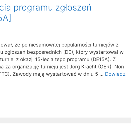
lecia programu zgłoszeń
5A]
wał, że po niesamowitej popularności turniejów z
amu zgłoszeń bezpośrednich (DE), który wystartował w
urniej z okazji 15-lecia tego programu (DE15A). Z
 za organizację turnieju jest Jörg Kracht (GER), Non-
NTTC). Zawody mają wystartować w dniu 5 …
Dowiedz