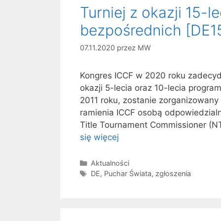
Turniej z okazji 15-
bezpośrednich [DE1
07.11.2020
przez
MW
Kongres ICCF w 2020 roku zadecydo
okazji 5-lecia oraz 10-lecia progr
2011 roku, zostanie zorganizowany t
ramienia ICCF osobą odpowiedzialną
Title Tournament Commissioner (
się więcej
Kategorie
Aktualności
Tagi
DE
,
Puchar Świata
,
zgłoszenia