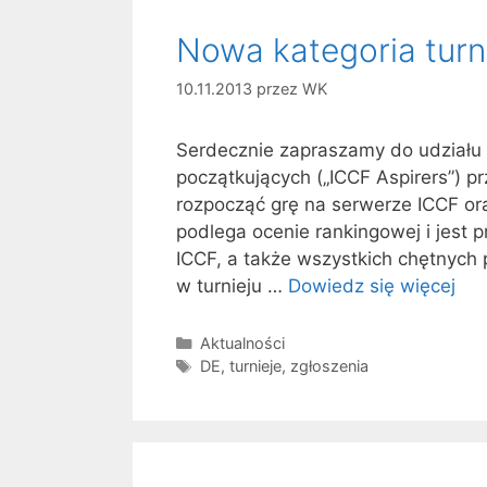
Nowa kategoria turn
10.11.2013
przez
WK
Serdecznie zapraszamy do udziału w
początkujących („ICCF Aspirers”) p
rozpocząć grę na serwerze ICCF oraz
podlega ocenie rankingowej i jest
ICCF, a także wszystkich chętnych
w turnieju …
Dowiedz się więcej
Kategorie
Aktualności
Tagi
DE
,
turnieje
,
zgłoszenia