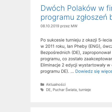
Dwóch Polaków w fina
programu zgłoszeń 
08.10.2019
przez
MW
Po sukcesie turnieju z okazji 5-le
w 2011 roku, Ian Pheby (ENG), ówc
Bezpośrednich (DE), zaproponował z
programu, co zostało zaakceptowan
Eliminacje 2 edycji wystartowały w
programu DE). …
Dowiedz się więce
Kategorie
Aktualności
Tagi
DE
,
Puchar Świata
,
turnieje