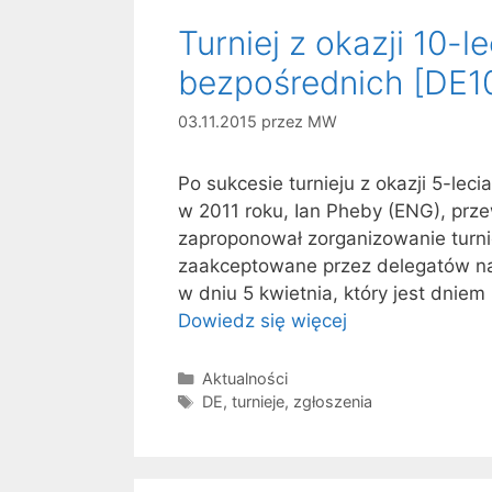
Turniej z okazji 10-
bezpośrednich [DE1
03.11.2015
przez
MW
Po sukcesie turnieju z okazji 5-le
w 2011 roku, Ian Pheby (ENG), prz
zaproponował zorganizowanie turnie
zaakceptowane przez delegatów na
w dniu 5 kwietnia, który jest dnie
Dowiedz się więcej
Kategorie
Aktualności
Tagi
DE
,
turnieje
,
zgłoszenia