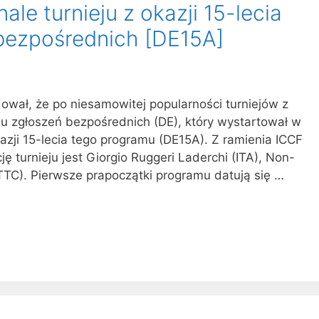
le turnieju z okazji 15-lecia
bezpośrednich [DE15A]
wał, że po niesamowitej popularności turniejów z
amu zgłoszeń bezpośrednich (DE), który wystartował w
kazji 15-lecia tego programu (DE15A). Z ramienia ICCF
 turnieju jest Giorgio Ruggeri Laderchi (ITA), Non-
TC). Pierwsze prapoczątki programu datują się …