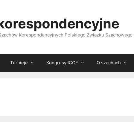
korespondencyjne
i Szachów Korespondencyjnych Polskiego Związku Szachowego
Turnieje
Kongresy ICCF
O szachach