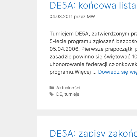
DE5A: końcowa list
04.03.2011
przez
MW
Turniejem DE5A, zatwierdzonym prz
5-lecie programu zgłoszeń bezpośr
05.04.2006. Pierwsze prapoczątki p
zasadzie powinno się świętować 10
uhonorowanie federacji członkowsk
programu.Więcej …
Dowiedz się wi
Kategorie
Aktualności
Tagi
DE
,
turnieje
DE5A: zapisy zakoń