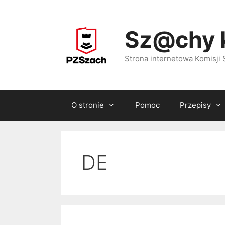
Przejdź
do
Sz@chy 
treści
Strona internetowa Komisj
O stronie
Pomoc
Przepisy
DE