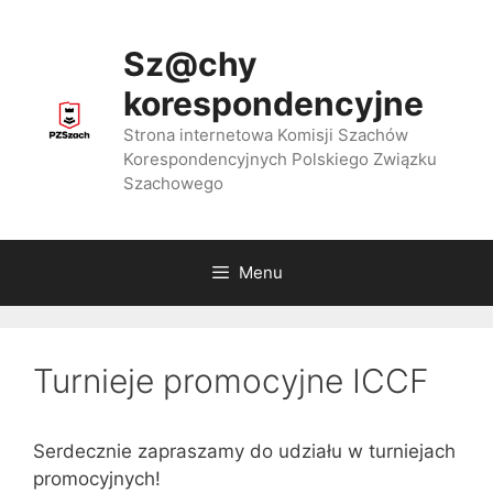
Przejdź
do
Sz@chy
treści
korespondencyjne
Strona internetowa Komisji Szachów
Korespondencyjnych Polskiego Związku
Szachowego
Menu
Turnieje promocyjne ICCF
Serdecznie zapraszamy do udziału w turniejach
promocyjnych!