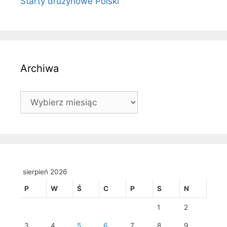
Starty drużynowe Polski
Archiwa
Archiwa
sierpień 2026
P
W
Ś
C
P
S
N
1
2
3
4
5
6
7
8
9