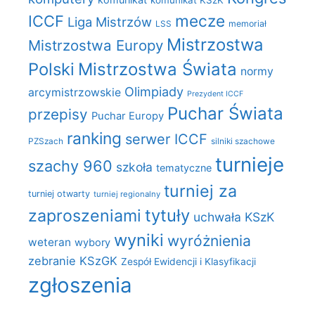
mecze
ICCF
Liga Mistrzów
LSS
memoriał
Mistrzostwa
Mistrzostwa Europy
Polski
Mistrzostwa Świata
normy
Olimpiady
arcymistrzowskie
Prezydent ICCF
Puchar Świata
przepisy
Puchar Europy
ranking
serwer ICCF
PZSzach
silniki szachowe
turnieje
szachy 960
szkoła
tematyczne
turniej za
turniej otwarty
turniej regionalny
zaproszeniami
tytuły
uchwała KSzK
wyniki
wyróżnienia
weteran
wybory
zebranie KSzGK
Zespół Ewidencji i Klasyfikacji
zgłoszenia