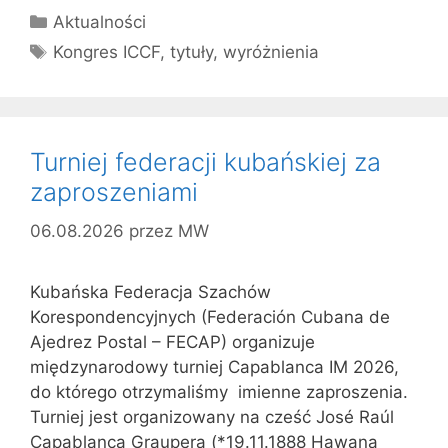
Kategorie
Aktualności
Tagi
Kongres ICCF
,
tytuły
,
wyróżnienia
Turniej federacji kubańskiej za
zaproszeniami
06.08.2026
przez
MW
Kubańska Federacja Szachów
Korespondencyjnych (Federación Cubana de
Ajedrez Postal – FECAP) organizuje
międzynarodowy turniej Capablanca IM 2026,
do którego otrzymaliśmy imienne zaproszenia.
Turniej jest organizowany na cześć José Raúl
Capablanca Graupera (*19.11.1888 Hawana