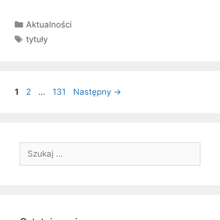
Kategorie
Aktualności
Tagi
tytuły
Strona
Strona
Strona
1
2
…
131
Następny
→
Szukaj: