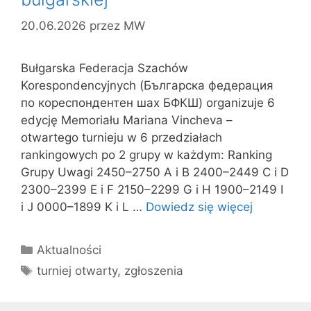
20.06.2026
przez
MW
Bułgarska Federacja Szachów
Korespondencyjnych (Българска федерация
по кореспондентен шах БФКШ) organizuje 6
edycję Memoriału Mariana Vincheva –
otwartego turnieju w 6 przedziałach
rankingowych po 2 grupy w każdym: Ranking
Grupy Uwagi 2450–2750 A i B 2400–2449 C i D
2300–2399 E i F 2150–2299 G i H 1900–2149 I
i J 0000–1899 K i L …
Dowiedz się więcej
Kategorie
Aktualności
Tagi
turniej otwarty
,
zgłoszenia