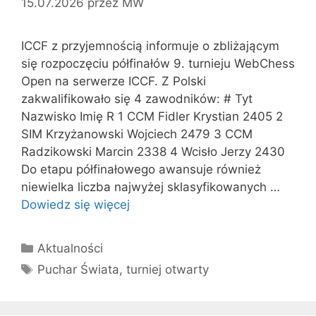
15.07.2026
przez
MW
ICCF z przyjemnością informuje o zbliżającym
się rozpoczęciu półfinałów 9. turnieju WebChess
Open na serwerze ICCF. Z Polski
zakwalifikowało się 4 zawodników: # Tyt
Nazwisko Imię R 1 CCM Fidler Krystian 2405 2
SIM Krzyżanowski Wojciech 2479 3 CCM
Radzikowski Marcin 2338 4 Wcisło Jerzy 2430
Do etapu półfinałowego awansuje również
niewielka liczba najwyżej sklasyfikowanych …
Dowiedz się więcej
Kategorie
Aktualności
Tagi
Puchar Świata
,
turniej otwarty