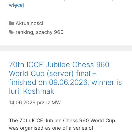
więcej
Kategorie
Aktualności
Tagi
ranking
,
szachy 960
70th ICCF Jubilee Chess 960
World Cup (server) final –
finished on 09.06.2026, winner is
Iurii Koshmak
14.06.2026
przez
MW
The 70th ICCF Jubilee Chess 960 World Cup
was organised as one of a series of