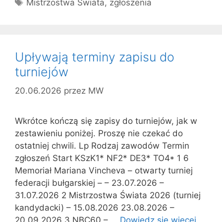
Tagi
Mistrzostwa Świata
,
zgłoszenia
Upływają terminy zapisu do
turniejów
20.06.2026
przez
MW
Wkrótce kończą się zapisy do turniejów, jak w
zestawieniu poniżej. Proszę nie czekać do
ostatniej chwili. Lp Rodzaj zawodów Termin
zgłoszeń Start KSzK1* NF2* DE3* TO4* 1 6
Memoriał Mariana Vincheva – otwarty turniej
federacji bułgarskiej – – 23.07.2026 –
31.07.2026 2 Mistrzostwa Świata 2026 (turniej
kandydacki) – 15.08.2026 23.08.2026 –
20.09.2026 3 NBC60 – …
Dowiedz się więcej