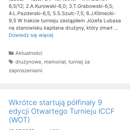
6,5/12; 2.A.Kurowski-6,0; 3.T.Grabowski-6,5;
4.L.Pazderski-6,5; 5.S.Szulc-7,5; 6.J.Klimecki-
9,5 W trakcie turnieju zastąpiłem Józefa Lubasa
na stanowisku kapitana drużyny, który zmarł …
Dowiedz się więcej
Kategorie
Aktualności
Tagi
drużynowe
,
memoriał
,
turniej za
zaproszeniami
Wkrótce startują półfinały 9
edycji Otwartego Turnieju ICCF
(WOT)