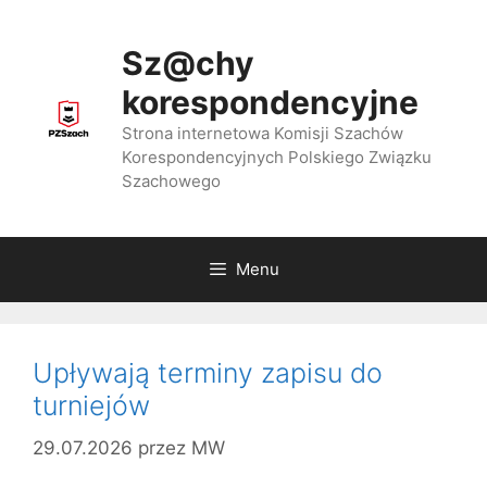
Przejdź
do
Sz@chy
treści
korespondencyjne
Strona internetowa Komisji Szachów
Korespondencyjnych Polskiego Związku
Szachowego
Menu
Upływają terminy zapisu do
turniejów
29.07.2026
przez
MW