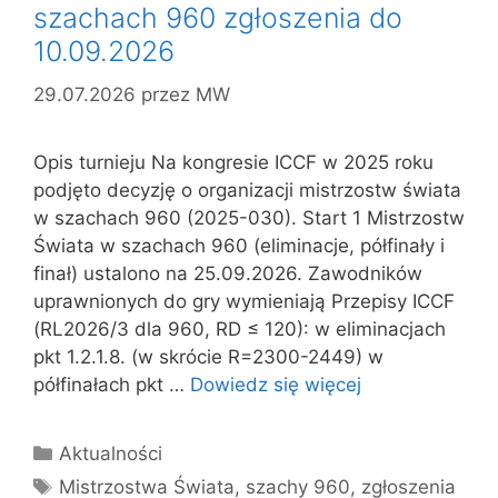
szachach 960 zgłoszenia do
10.09.2026
29.07.2026
przez
MW
Opis turnieju Na kongresie ICCF w 2025 roku
podjęto decyzję o organizacji mistrzostw świata
w szachach 960 (2025-030). Start 1 Mistrzostw
Świata w szachach 960 (eliminacje, półfinały i
finał) ustalono na 25.09.2026. Zawodników
uprawnionych do gry wymieniają Przepisy ICCF
(RL2026/3 dla 960, RD ≤ 120): w eliminacjach
pkt 1.2.1.8. (w skrócie R=2300-2449) w
półfinałach pkt …
Dowiedz się więcej
Kategorie
Aktualności
Tagi
Mistrzostwa Świata
,
szachy 960
,
zgłoszenia