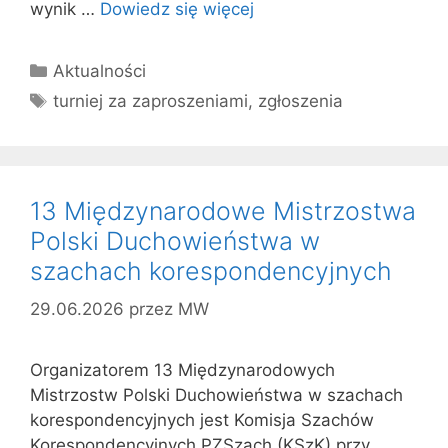
wynik …
Dowiedz się więcej
Kategorie
Aktualności
Tagi
turniej za zaproszeniami
,
zgłoszenia
13 Międzynarodowe Mistrzostwa
Polski Duchowieństwa w
szachach korespondencyjnych
29.06.2026
przez
MW
Organizatorem 13 Międzynarodowych
Mistrzostw Polski Duchowieństwa w szachach
korespondencyjnych jest Komisja Szachów
Korespondencyjnych PZSzach (KSzK) przy