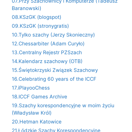
07.Przy Szachownicy i Komputerze (Tadeusz
Baranowski)
08.KSzGK (blogspot)
09.KSzGK (stronygratis)
10.Tylko szachy (Jerzy Skonieczny)
12.Chessarbiter (Adam Curyło)
13.Centralny Rejestr PZSzach
14.Kalendarz szachowy (OTB)
15.Świętokrzyski Związek Szachowy
16.Celebrating 60 years of the ICCF
17.iPlayooChess
18.ICCF Games Archive
19.Szachy korespondencyjne w moim życiu
(Władysław Król)
20.Hetman Katowice
21.Łódzkie Szachy Korespondencyjne