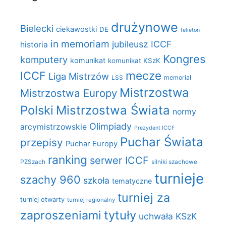
drużynowe
Bielecki
ciekawostki
DE
felieton
in memoriam
jubileusz ICCF
historia
Kongres
komputery
komunikat
komunikat KSzK
mecze
ICCF
Liga Mistrzów
LSS
memoriał
Mistrzostwa
Mistrzostwa Europy
Polski
Mistrzostwa Świata
normy
Olimpiady
arcymistrzowskie
Prezydent ICCF
Puchar Świata
przepisy
Puchar Europy
ranking
serwer ICCF
PZSzach
silniki szachowe
turnieje
szachy 960
szkoła
tematyczne
turniej za
turniej otwarty
turniej regionalny
zaproszeniami
tytuły
uchwała KSzK