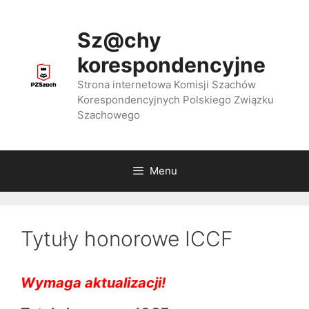
Przejdź
do
Sz@chy
treści
korespondencyjne
Strona internetowa Komisji Szachów
Korespondencyjnych Polskiego Związku
Szachowego
Menu
Tytuły honorowe ICCF
Wymaga aktualizacji!