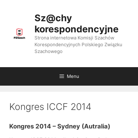
Przejdź
do
Sz@chy
treści
korespondencyjne
Strona internetowa Komisji Szachów
Korespondencyjnych Polskiego Związku
Szachowego
Menu
Kongres ICCF 2014
Kongres 2014 – Sydney (Autralia)