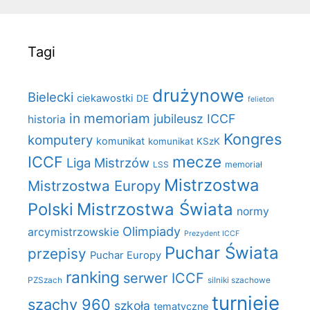
Tagi
drużynowe
Bielecki
ciekawostki
DE
felieton
in memoriam
jubileusz ICCF
historia
Kongres
komputery
komunikat
komunikat KSzK
mecze
ICCF
Liga Mistrzów
LSS
memoriał
Mistrzostwa
Mistrzostwa Europy
Polski
Mistrzostwa Świata
normy
Olimpiady
arcymistrzowskie
Prezydent ICCF
Puchar Świata
przepisy
Puchar Europy
ranking
serwer ICCF
PZSzach
silniki szachowe
turnieje
szachy 960
szkoła
tematyczne