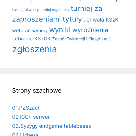
turniej za
turniej otwarty
turniej regionalny
zaproszeniami
tytuły
uchwała KSzK
wyniki
wyróżnienia
weteran
wybory
zebranie KSzGK
Zespół Ewidencji i Klasyfikacji
zgłoszenia
Strony szachowe
01.PZSzach
02.ICCF serwer
03.Syzygy endgame tablebases
04.Lichess