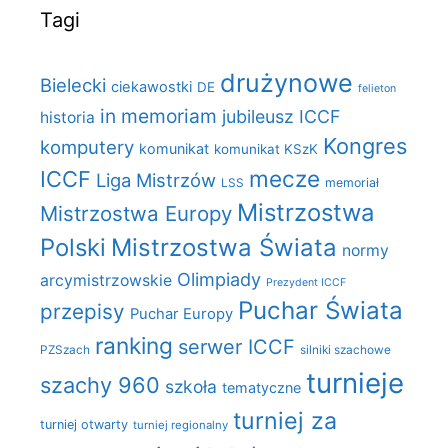
Tagi
drużynowe
Bielecki
ciekawostki
DE
felieton
in memoriam
jubileusz ICCF
historia
Kongres
komputery
komunikat
komunikat KSzK
mecze
ICCF
Liga Mistrzów
LSS
memoriał
Mistrzostwa
Mistrzostwa Europy
Polski
Mistrzostwa Świata
normy
Olimpiady
arcymistrzowskie
Prezydent ICCF
Puchar Świata
przepisy
Puchar Europy
ranking
serwer ICCF
PZSzach
silniki szachowe
turnieje
szachy 960
szkoła
tematyczne
turniej za
turniej otwarty
turniej regionalny