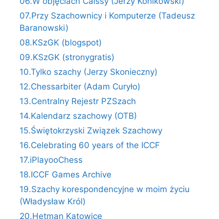
06.W objęciach Caissy (Jerzy Konikowski)
07.Przy Szachownicy i Komputerze (Tadeusz
Baranowski)
08.KSzGK (blogspot)
09.KSzGK (stronygratis)
10.Tylko szachy (Jerzy Skonieczny)
12.Chessarbiter (Adam Curyło)
13.Centralny Rejestr PZSzach
14.Kalendarz szachowy (OTB)
15.Świętokrzyski Związek Szachowy
16.Celebrating 60 years of the ICCF
17.iPlayooChess
18.ICCF Games Archive
19.Szachy korespondencyjne w moim życiu
(Władysław Król)
20.Hetman Katowice