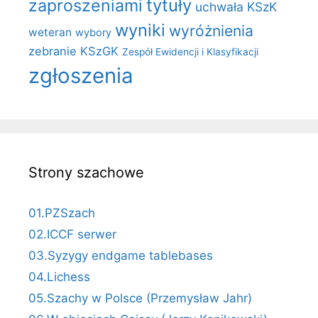
zaproszeniami
tytuły
uchwała KSzK
wyniki
wyróżnienia
weteran
wybory
zebranie KSzGK
Zespół Ewidencji i Klasyfikacji
zgłoszenia
Strony szachowe
01.PZSzach
02.ICCF serwer
03.Syzygy endgame tablebases
04.Lichess
05.Szachy w Polsce (Przemysław Jahr)