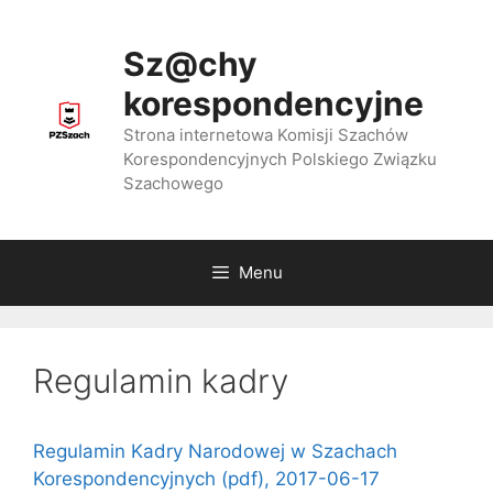
Przejdź
do
Sz@chy
treści
korespondencyjne
Strona internetowa Komisji Szachów
Korespondencyjnych Polskiego Związku
Szachowego
Menu
Regulamin kadry
Regulamin Kadry Narodowej w Szachach
Korespondencyjnych (pdf), 2017-06-17