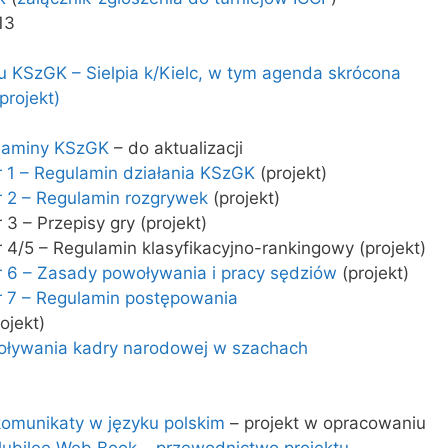
13
KSzGK – Sielpia k/Kielc, w tym agenda skrócona
rojekt)
laminy KSzGK
– do aktualizacji
 1 – Regulamin działania KSzGK
(projekt)
 2 – Regulamin rozgrywek
(projekt)
3 – Przepisy gry (projekt)
 4/5 – Regulamin klasyfikacyjno-rankingowy (projekt)
 6 – Zasady powoływania i pracy sędziów
(projekt)
 7 – Regulamin postępowania
ojekt)
oływania kadry narodowej w szachach
komunikaty w języku polskim
– projekt w opracowaniu
ubilee Web Book – przewodnictwo projektu