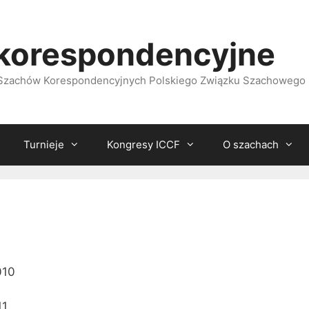
korespondencyjne
i Szachów Korespondencyjnych Polskiego Związku Szachowego
Turnieje
Kongresy ICCF
O szachach
010
11