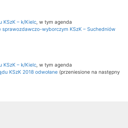
 KSzK – k/Kielc
, w tym agenda
e sprawozdawczo-wyborczym KSzK – Suchedniów
 KSzK – k/Kielc
, w tym agenda
ządu KSzK 2018 odwołane
(przeniesione na następny