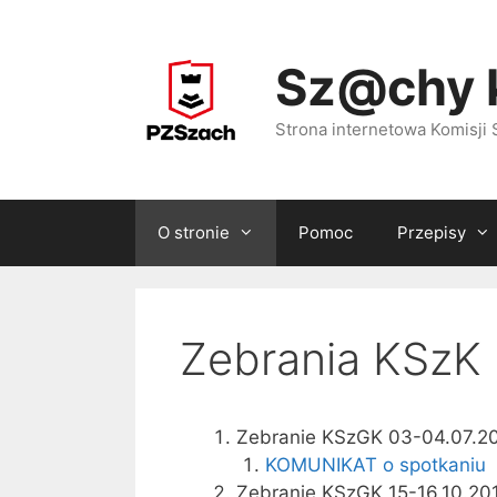
Przejdź
do
Sz@chy 
treści
Strona internetowa Komisj
O stronie
Pomoc
Przepisy
Zebrania KSzK
Zebranie KSzGK 03-04.07.2
KOMUNIKAT o spotkaniu
Zebranie KSzGK 15-16.10.20