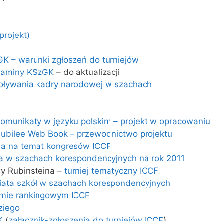
rojekt)
K – warunki zgłoszeń do turniejów
laminy KSzGK
– do aktualizacji
oływania kadry narodowej w szachach
komunikaty w języku polskim – projekt w opracowaniu
ubilee Web Book – przewodnictwo projektu
cja na temat kongresów ICCF
 w szachach korespondencyjnych na rok 2011
by Rubinsteina –
turniej tematyczny ICCF
iata szkół w szachach korespondencyjnych
emie rankingowym ICCF
ziego
K
(
załącznik-zgłoszenia do turniejów ICCF
)