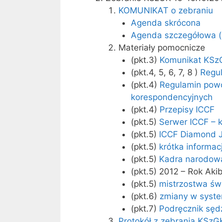
KOMUNIKAT o zebraniu
Agenda skrócona
Agenda szczegółowa (p
Materiały pomocnicze
(pkt.3)
Komunikat KSzG
(pkt.4, 5, 6, 7, 8 )
Regu
(pkt.4)
Regulamin pow
korespondencyjnych
(pkt.4)
Przepisy ICCF
(pkt.5)
Serwer ICCF – 
(pkt.5)
ICCF Diamond J
(pkt.5)
krótka informa
(pkt.5)
Kadra narodowa
(pkt.5) 2012 – Rok Aki
(pkt.5)
mistrzostwa św
(pkt.6)
zmiany w syst
(pkt.7)
Podręcznik sęd
Protokół z zebrania KSzG