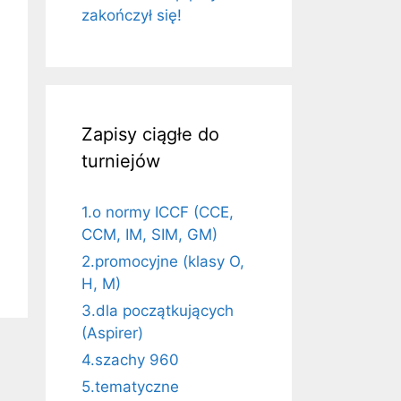
zakończył się!
Zapisy ciągłe do
turniejów
1.o normy ICCF (CCE,
CCM, IM, SIM, GM)
2.promocyjne (klasy O,
H, M)
3.dla początkujących
(Aspirer)
4.szachy 960
5.tematyczne