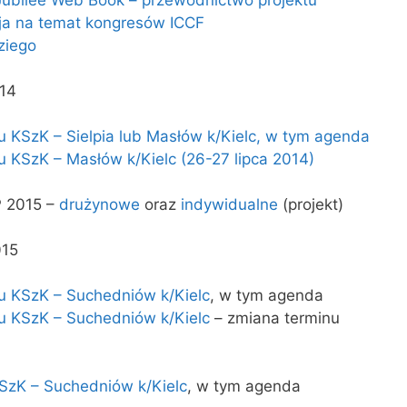
cja na temat kongresów ICCF
ziego
014
KSzK – Sielpia lub Masłów k/Kielc, w tym agenda
KSzK – Masłów k/Kielc (26-27 lipca 2014)
P 2015 –
drużynowe
oraz
indywidualne
(projekt)
015
 KSzK – Suchedniów k/Kielc
, w tym agenda
 KSzK – Suchedniów k/Kielc
– zmiana terminu
zK – Suchedniów k/Kielc
, w tym agenda