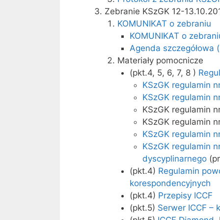
Zebranie KSzGK 12-13.10.20
KOMUNIKAT o zebraniu
KOMUNIKAT o zebraniu 
Agenda szczegółowa (p
Materiały pomocnicze
(pkt.4, 5, 6, 7, 8 )
Regu
KSzGK regulamin nr
KSzGK regulamin nr
KSzGK regulamin nr 
KSzGK regulamin nr
KSzGK regulamin nr
KSzGK regulamin nr
dyscyplinarnego
(pr
(pkt.4)
Regulamin pow
korespondencyjnych
(pkt.4)
Przepisy ICCF
(pkt.5)
Serwer ICCF – 
(pkt.5)
ICCF Diamond J