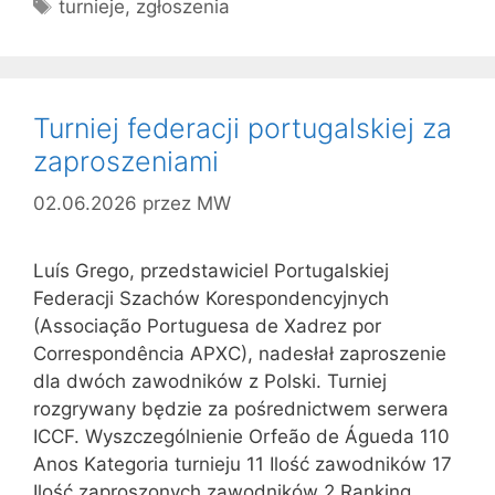
Tagi
turnieje
,
zgłoszenia
Turniej federacji portugalskiej za
zaproszeniami
02.06.2026
przez
MW
Luís Grego, przedstawiciel Portugalskiej
Federacji Szachów Korespondencyjnych
(Associação Portuguesa de Xadrez por
Correspondência APXC), nadesłał zaproszenie
dla dwóch zawodników z Polski. Turniej
rozgrywany będzie za pośrednictwem serwera
ICCF. Wyszczególnienie Orfeão de Águeda 110
Anos Kategoria turnieju 11 Ilość zawodników 17
Ilość zaproszonych zawodników 2 Ranking