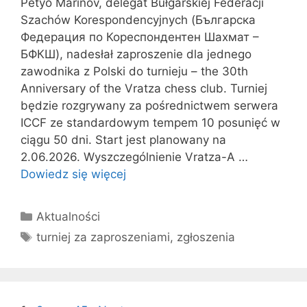
Petyo Marinov, delegat Bułgarskiej Federacji
Szachów Korespondencyjnych (Българска
Федерация по Кореспондентен Шахмат –
БФКШ), nadesłał zaproszenie dla jednego
zawodnika z Polski do turnieju – the 30th
Anniversary of the Vratza chess club. Turniej
będzie rozgrywany za pośrednictwem serwera
ICCF ze standardowym tempem 10 posunięć w
ciągu 50 dni. Start jest planowany na
2.06.2026. Wyszczególnienie Vratza-A …
Dowiedz się więcej
Kategorie
Aktualności
Tagi
turniej za zaproszeniami
,
zgłoszenia