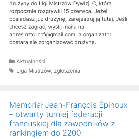
drużyny do Ligi Mistrzów Dywizji C, która
rozpocznie rozgrywki 15 czerwca. Jeżeli
posiadasz już drużynę, zarejestruj ją tutaj. Jeśli
chcesz zagrać, wyślij maila na
adres nttc.iccf@gmail.com, a organizator
postara się zorganizować drużynę.
Kategorie
Aktualności
Tagi
Liga Mistrzów
,
zgłoszenia
Memoriał Jean-François Épinoux
– otwarty turniej federacji
francuskiej dla zawodników z
rankingiem do 2200