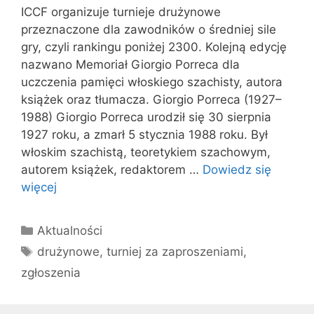
ICCF organizuje turnieje drużynowe
przeznaczone dla zawodników o średniej sile
gry, czyli rankingu poniżej 2300. Kolejną edycję
nazwano Memoriał Giorgio Porreca dla
uczczenia pamięci włoskiego szachisty, autora
książek oraz tłumacza. Giorgio Porreca (1927–
1988) Giorgio Porreca urodził się 30 sierpnia
1927 roku, a zmarł 5 stycznia 1988 roku. Był
włoskim szachistą, teoretykiem szachowym,
autorem książek, redaktorem …
Dowiedz się
więcej
Kategorie
Aktualności
Tagi
drużynowe
,
turniej za zaproszeniami
,
zgłoszenia