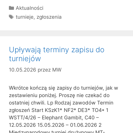
Kategorie
Aktualności
Tagi
turnieje
,
zgłoszenia
Upływają terminy zapisu do
turniejów
10.05.2026
przez
MW
Wkrótce kończą się zapisy do turniejów, jak w
zestawieniu poniżej. Proszę nie czekać do
ostatniej chwili. Lp Rodzaj zawodów Termin
zgłoszeń Start KSzK1* NF2* DE3* TO4* 1
WSTT/4/26 – Elephant Gambit, C40 –
12.05.2026 15.05.2026 – 01.06.2026 2
Międzynarodowy turniej drużynowy MT-