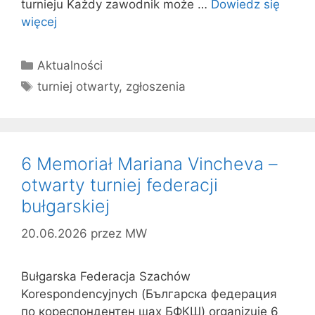
turnieju Każdy zawodnik może …
Dowiedz się
więcej
Kategorie
Aktualności
Tagi
turniej otwarty
,
zgłoszenia
6 Memoriał Mariana Vincheva –
otwarty turniej federacji
bułgarskiej
20.06.2026
przez
MW
Bułgarska Federacja Szachów
Korespondencyjnych (Българска федерация
по кореспондентен шах БФКШ) organizuje 6