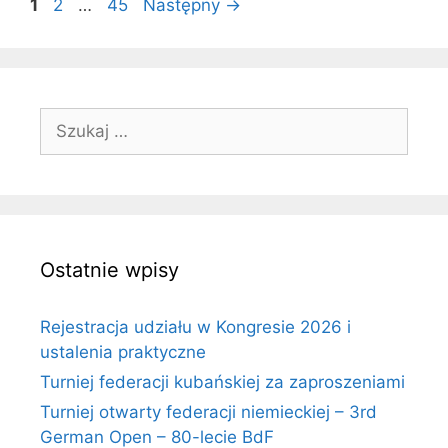
Strona
Strona
Strona
1
2
…
45
Następny
→
Szukaj:
Ostatnie wpisy
Rejestracja udziału w Kongresie 2026 i
ustalenia praktyczne
Turniej federacji kubańskiej za zaproszeniami
Turniej otwarty federacji niemieckiej – 3rd
German Open – 80-lecie BdF