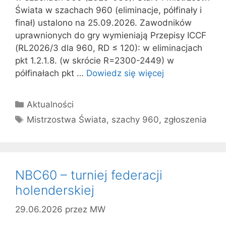
Świata w szachach 960 (eliminacje, półfinały i
finał) ustalono na 25.09.2026. Zawodników
uprawnionych do gry wymieniają Przepisy ICCF
(RL2026/3 dla 960, RD ≤ 120): w eliminacjach
pkt 1.2.1.8. (w skrócie R=2300-2449) w
półfinałach pkt …
Dowiedz się więcej
Kategorie
Aktualności
Tagi
Mistrzostwa Świata
,
szachy 960
,
zgłoszenia
NBC60 – turniej federacji
holenderskiej
29.06.2026
przez
MW