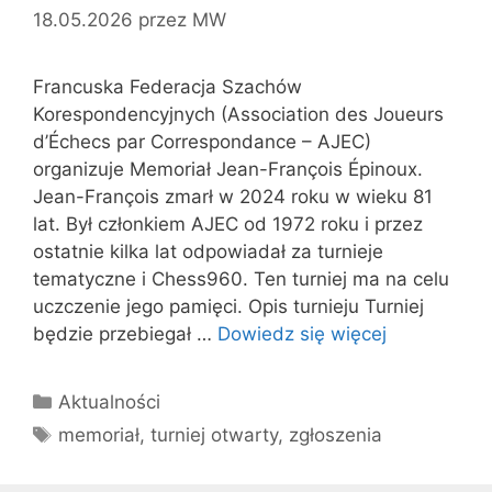
18.05.2026
przez
MW
Francuska Federacja Szachów
Korespondencyjnych (Association des Joueurs
d’Échecs par Correspondance – AJEC)
organizuje Memoriał Jean-François Épinoux.
Jean-François zmarł w 2024 roku w wieku 81
lat. Był członkiem AJEC od 1972 roku i przez
ostatnie kilka lat odpowiadał za turnieje
tematyczne i Chess960. Ten turniej ma na celu
uczczenie jego pamięci. Opis turnieju Turniej
będzie przebiegał …
Dowiedz się więcej
Kategorie
Aktualności
Tagi
memoriał
,
turniej otwarty
,
zgłoszenia