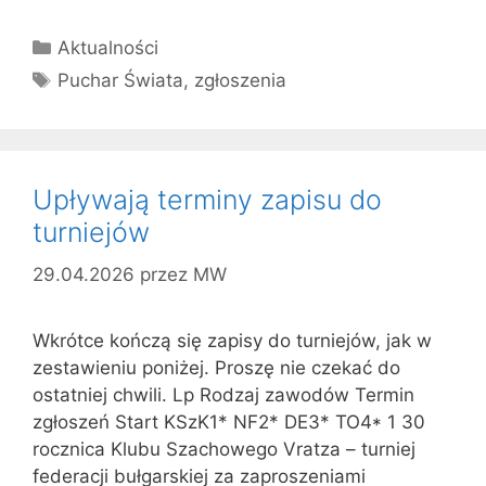
Kategorie
Aktualności
Tagi
Puchar Świata
,
zgłoszenia
Upływają terminy zapisu do
turniejów
29.04.2026
przez
MW
Wkrótce kończą się zapisy do turniejów, jak w
zestawieniu poniżej. Proszę nie czekać do
ostatniej chwili. Lp Rodzaj zawodów Termin
zgłoszeń Start KSzK1* NF2* DE3* TO4* 1 30
rocznica Klubu Szachowego Vratza – turniej
federacji bułgarskiej za zaproszeniami