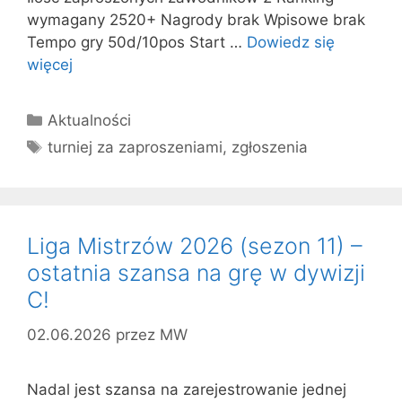
wymagany 2520+ Nagrody brak Wpisowe brak
Tempo gry 50d/10pos Start …
Dowiedz się
więcej
Kategorie
Aktualności
Tagi
turniej za zaproszeniami
,
zgłoszenia
Liga Mistrzów 2026 (sezon 11) –
ostatnia szansa na grę w dywizji
C!
02.06.2026
przez
MW
Nadal jest szansa na zarejestrowanie jednej