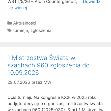
WSTT/5/26 – Albin Countergambit, …
Dowiedz
się więcej
Kategorie
Aktualności
Tagi
turnieje
,
zgłoszenia
1 Mistrzostwa Świata w
szachach 960 zgłoszenia do
10.09.2026
29.07.2026
przez
MW
Opis turnieju Na kongresie ICCF w 2025 roku
podjęto decyzję o organizacji mistrzostw świata
w szachach 960 (2025-030). Start 1 Mistrzostw