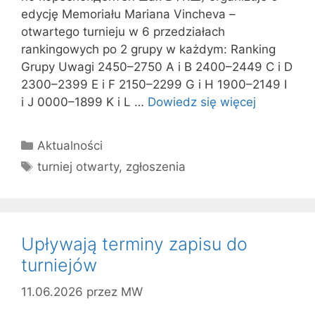
edycję Memoriału Mariana Vincheva –
otwartego turnieju w 6 przedziałach
rankingowych po 2 grupy w każdym: Ranking
Grupy Uwagi 2450–2750 A i B 2400–2449 C i D
2300–2399 E i F 2150–2299 G i H 1900–2149 I
i J 0000–1899 K i L …
Dowiedz się więcej
Kategorie
Aktualności
Tagi
turniej otwarty
,
zgłoszenia
Upływają terminy zapisu do
turniejów
11.06.2026
przez
MW