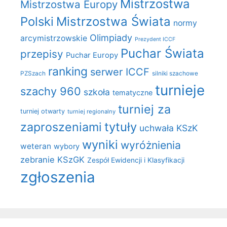
Mistrzostwa
Mistrzostwa Europy
Polski
Mistrzostwa Świata
normy
Olimpiady
arcymistrzowskie
Prezydent ICCF
Puchar Świata
przepisy
Puchar Europy
ranking
serwer ICCF
PZSzach
silniki szachowe
turnieje
szachy 960
szkoła
tematyczne
turniej za
turniej otwarty
turniej regionalny
zaproszeniami
tytuły
uchwała KSzK
wyniki
wyróżnienia
weteran
wybory
zebranie KSzGK
Zespół Ewidencji i Klasyfikacji
zgłoszenia