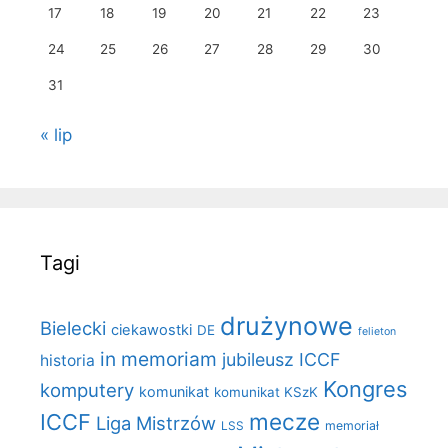
17
18
19
20
21
22
23
24
25
26
27
28
29
30
31
« lip
Tagi
drużynowe
Bielecki
ciekawostki
DE
felieton
in memoriam
jubileusz ICCF
historia
Kongres
komputery
komunikat
komunikat KSzK
mecze
ICCF
Liga Mistrzów
LSS
memoriał