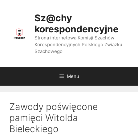
Przejdź
do
Sz@chy
treści
korespondencyjne
Strona internetowa Komisji Szachów
Korespondencyjnych Polskiego Związku
Szachowego
Menu
Zawody poświęcone
pamięci Witolda
Bieleckiego