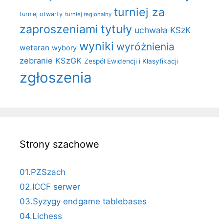
turniej za
turniej otwarty
turniej regionalny
zaproszeniami
tytuły
uchwała KSzK
wyniki
wyróżnienia
weteran
wybory
zebranie KSzGK
Zespół Ewidencji i Klasyfikacji
zgłoszenia
Strony szachowe
01.PZSzach
02.ICCF serwer
03.Syzygy endgame tablebases
04.Lichess