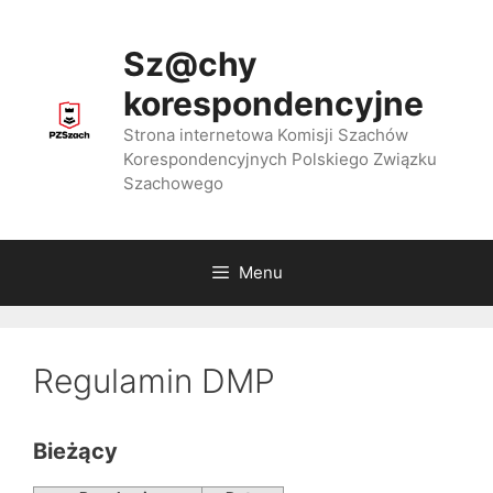
Przejdź
do
Sz@chy
treści
korespondencyjne
Strona internetowa Komisji Szachów
Korespondencyjnych Polskiego Związku
Szachowego
Menu
Regulamin DMP
Bieżący