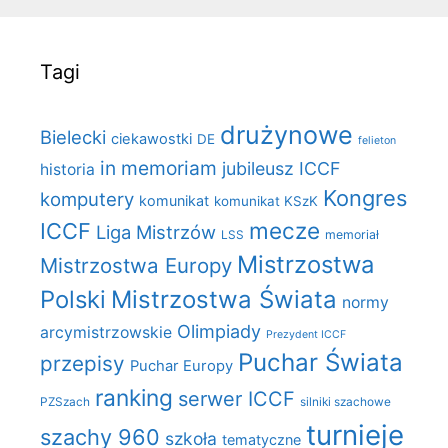
Tagi
drużynowe
Bielecki
ciekawostki
DE
felieton
in memoriam
jubileusz ICCF
historia
Kongres
komputery
komunikat
komunikat KSzK
mecze
ICCF
Liga Mistrzów
LSS
memoriał
Mistrzostwa
Mistrzostwa Europy
Polski
Mistrzostwa Świata
normy
Olimpiady
arcymistrzowskie
Prezydent ICCF
Puchar Świata
przepisy
Puchar Europy
ranking
serwer ICCF
PZSzach
silniki szachowe
turnieje
szachy 960
szkoła
tematyczne