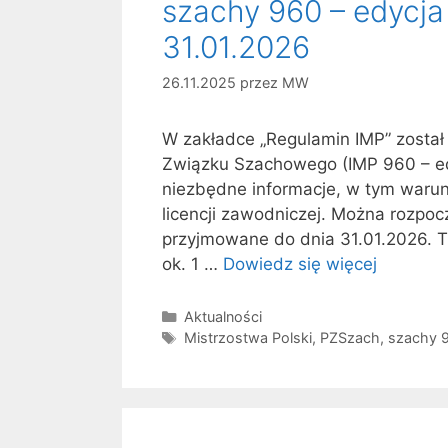
szachy 960 – edycja
31.01.2026
26.11.2025
przez
MW
W zakładce „Regulamin IMP” został 
Związku Szachowego (IMP 960 – ed
niezbędne informacje, w tym warun
licencji zawodniczej. Można rozpo
przyjmowane do dnia 31.01.2026. T
ok. 1 …
Dowiedz się więcej
Kategorie
Aktualności
Tagi
Mistrzostwa Polski
,
PZSzach
,
szachy 