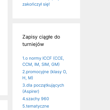
zakończył się!
Zapisy ciągłe do
turniejów
1.o normy ICCF (CCE,
CCM, IM, SIM, GM)
2.promocyjne (klasy O,
H, M)
3.dla początkujących
(Aspirer)
4.szachy 960
5.tematyczne