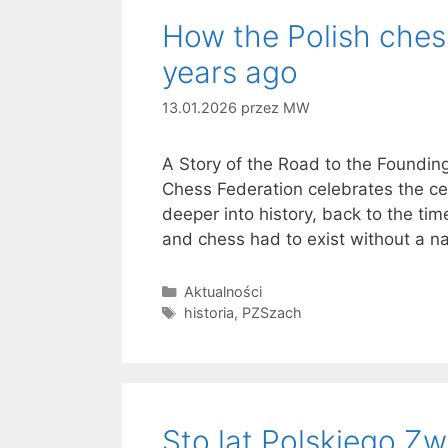
How the Polish ches
years ago
13.01.2026
przez
MW
A Story of the Road to the Founding
Chess Federation celebrates the cen
deeper into history, back to the t
and chess had to exist without a 
Kategorie
Aktualności
Tagi
historia
,
PZSzach
Sto lat Polskiego Z