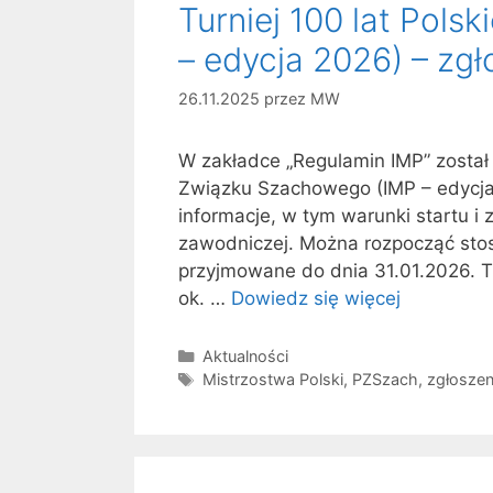
Turniej 100 lat Pol
– edycja 2026) – zgł
26.11.2025
przez
MW
W zakładce „Regulamin IMP” został 
Związku Szachowego (IMP – edycja
informacje, w tym warunki startu i
zawodniczej. Można rozpocząć stos
przyjmowane do dnia 31.01.2026. T
ok. …
Dowiedz się więcej
Kategorie
Aktualności
Tagi
Mistrzostwa Polski
,
PZSzach
,
zgłoszen