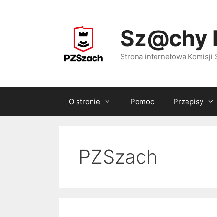
Przejdź
do
Sz@chy 
treści
Strona internetowa Komisj
O stronie
Pomoc
Przepisy
PZSzach