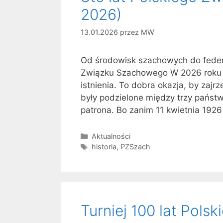
2026)
13.01.2026
przez
MW
Od środowisk szachowych do feder
Związku Szachowego W 2026 roku P
istnienia. To dobra okazja, by zajrz
były podzielone między trzy państw
patrona. Bo zanim 11 kwietnia 192
Kategorie
Aktualności
Tagi
historia
,
PZSzach
Turniej 100 lat Pol