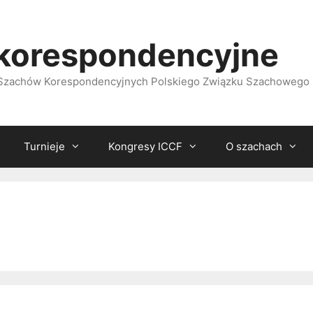
korespondencyjne
i Szachów Korespondencyjnych Polskiego Związku Szachowego
Turnieje
Kongresy ICCF
O szachach