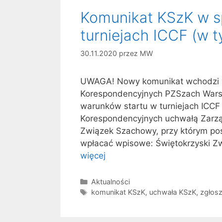
Komunikat KSzK w s
turniejach ICCF (w t
30.11.2020
przez
MW
UWAGA! Nowy komunikat wchodzi w
Korespondencyjnych PZSzach Wars
warunków startu w turniejach IC
Korespondencyjnych uchwałą Zarzą
Związek Szachowy, przy którym po
wpłacać wpisowe: Świętokrzyski Z
więcej
Kategorie
Aktualności
Tagi
komunikat KSzK
,
uchwała KSzK
,
zgłosz