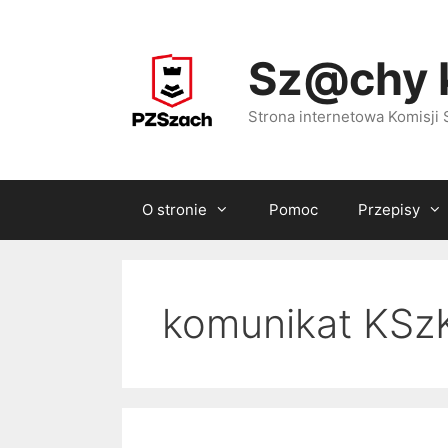
Przejdź
do
Sz@chy 
treści
Strona internetowa Komisj
O stronie
Pomoc
Przepisy
komunikat KSz