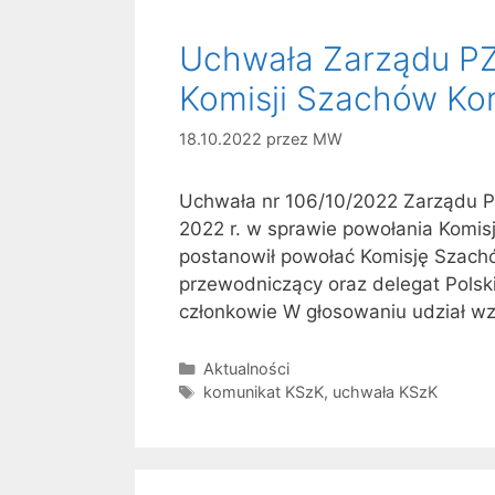
Uchwała Zarządu PZ
Komisji Szachów Ko
18.10.2022
przez
MW
Uchwała nr 106/10/2022 Zarządu P
2022 r. w sprawie powołania Komi
postanowił powołać Komisję Szach
przewodniczący oraz delegat Polski
członkowie W głosowaniu udział wz
Kategorie
Aktualności
Tagi
komunikat KSzK
,
uchwała KSzK