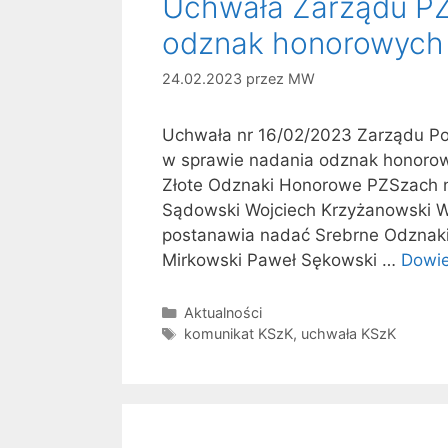
Uchwała Zarządu PZ
odznak honorowych
24.02.2023
przez
MW
Uchwała nr 16/02/2023 Zarządu Po
w sprawie nadania odznak honoro
Złote Odznaki Honorowe PZSzach 
Sądowski Wojciech Krzyżanowski W
postanawia nadać Srebrne Odznak
Mirkowski Paweł Sękowski …
Dowie
Kategorie
Aktualności
Tagi
komunikat KSzK
,
uchwała KSzK