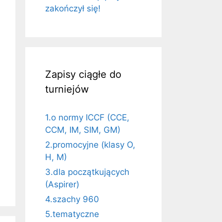
zakończył się!
Zapisy ciągłe do
turniejów
1.o normy ICCF (CCE,
CCM, IM, SIM, GM)
2.promocyjne (klasy O,
H, M)
3.dla początkujących
(Aspirer)
4.szachy 960
5.tematyczne