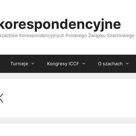
korespondencyjne
i Szachów Korespondencyjnych Polskiego Związku Szachowego
Turnieje
Kongresy ICCF
O szachach
K