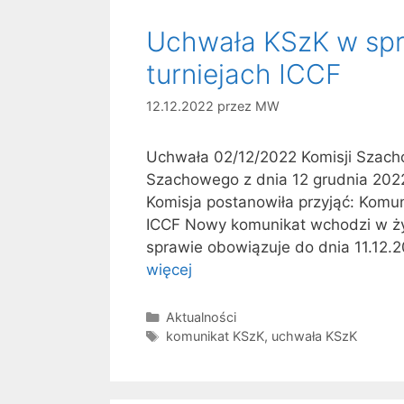
Uchwała KSzK w spr
turniejach ICCF
12.12.2022
przez
MW
Uchwała 02/12/2022 Komisji Szach
Szachowego z dnia 12 grudnia 2022
Komisja postanowiła przyjąć: Komu
ICCF Nowy komunikat wchodzi w życ
sprawie obowiązuje do dnia 11.12.
więcej
Kategorie
Aktualności
Tagi
komunikat KSzK
,
uchwała KSzK