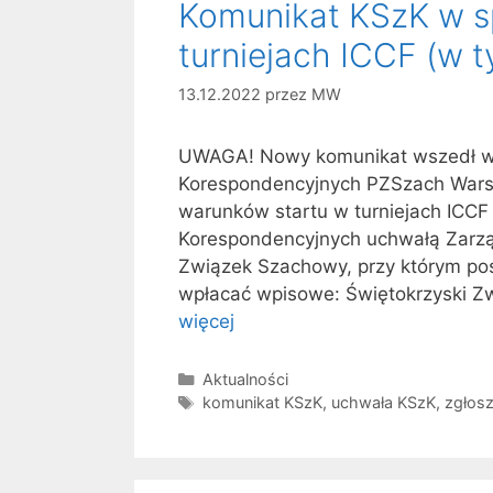
Komunikat KSzK w s
turniejach ICCF (w t
13.12.2022
przez
MW
UWAGA! Nowy komunikat wszedł w 
Korespondencyjnych PZSzach Wars
warunków startu w turniejach IC
Korespondencyjnych uchwałą Zarzą
Związek Szachowy, przy którym po
wpłacać wpisowe: Świętokrzyski Z
więcej
Kategorie
Aktualności
Tagi
komunikat KSzK
,
uchwała KSzK
,
zgłosz