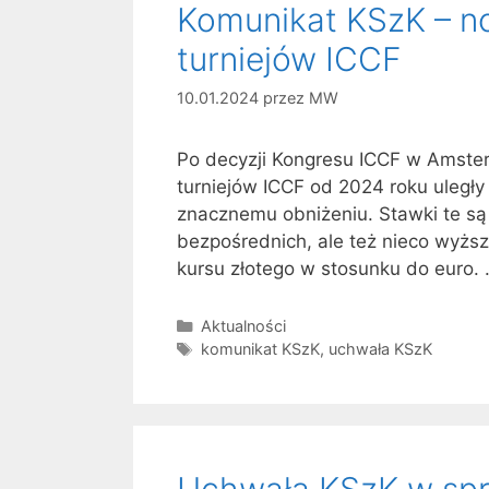
Komunikat KSzK – n
turniejów ICCF
10.01.2024
przez
MW
Po decyzji Kongresu ICCF w Amste
turniejów ICCF od 2024 roku uległ
znacznemu obniżeniu. Stawki te są
bezpośrednich, ale też nieco wyżs
kursu złotego w stosunku do euro.
Kategorie
Aktualności
Tagi
komunikat KSzK
,
uchwała KSzK
Uchwała KSzK w spr