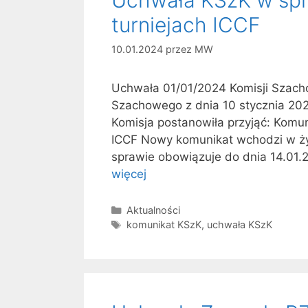
turniejach ICCF
10.01.2024
przez
MW
Uchwała 01/01/2024 Komisji Szach
Szachowego z dnia 10 stycznia 202
Komisja postanowiła przyjąć: Komu
ICCF Nowy komunikat wchodzi w życ
sprawie obowiązuje do dnia 14.01.
więcej
Kategorie
Aktualności
Tagi
komunikat KSzK
,
uchwała KSzK