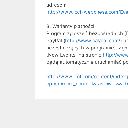
adresem
http://www.iccf-webchess.com/Ev
3. Warianty płatności
Program zgłoszeń bezpośrednich (D
PayPal (
http://www.paypal.com/
) o
uczestniczących w programie). Zgł
„New Events” na stronie
http://ww
będą automatycznie uruchamiać por
http://www.iccf.com/content/index
option=com_content&task=view&i