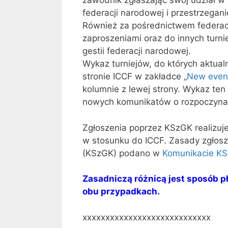
zawodnik zgłaszając swój udział w 
federacji narodowej i przestrzegan
Również za pośrednictwem federacj
zaproszeniami oraz do innych turni
gestii federacji narodowej.
Wykaz turniejów, do których aktual
stronie ICCF w zakładce „
New even
kolumnie z lewej strony. Wykaz ten
nowych komunikatów o rozpoczynając
Zgłoszenia poprzez KSzGK realizuj
w stosunku do ICCF. Zasady zgłosz
(KSzGK) podano w
Komunikacie K
Zasadniczą różnicą jest sposób pł
obu przypadkach.
xxxxxxxxxxxxxxxxxxxxxxxxxxxx