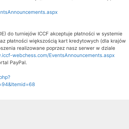
entsAnnouncements.aspx
E) do turniejów ICCF akceptuje płatności w systemie
raz płatności większością kart kredytowych (dla krajów
oszenia realizowane poprzez nasz serwer w dziale
w.iccf-webchess.com/EventsAnnouncements.aspx
tal PayPal.
.php?
d=94&Itemid=68