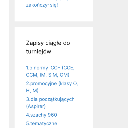
zakończył się!
Zapisy ciągłe do
turniejów
1.o normy ICCF (CCE,
CCM, IM, SIM, GM)
2.promocyjne (klasy O,
H, M)
3.dla początkujących
(Aspirer)
4.szachy 960
5.tematyczne