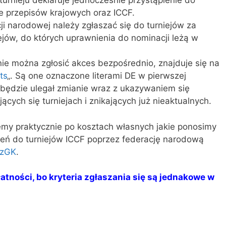
turnieju deklaruje jednocześnie przystąpienie do
ie przepisów krajowych oraz ICCF.
i narodowej należy zgłaszać się do turniejów za
ejów, do których uprawnienia do nominacji leżą w
nie można zgłosić akces bezpośrednio, znajduje się na
ts
„. Są one oznaczone literami DE w pierwszej
 będzie ulegał zmianie wraz z ukazywaniem się
ych się turniejach i znikających już nieaktualnych.
emy praktycznie po kosztach własnych jakie ponosimy
eń do turniejów ICCF poprzez federację narodową
SzGK
.
atności, bo kryteria zgłaszania się są jednakowe w