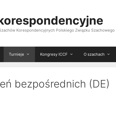
korespondencyjne
i Szachów Korespondencyjnych Polskiego Związku Szachowego
Turnieje
Kongresy ICCF
O szachach
eń bezpośrednich (DE)