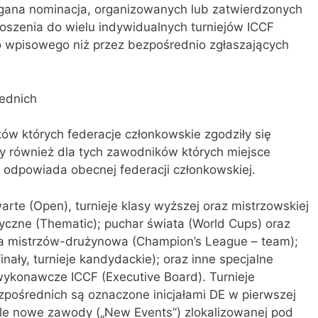
agana nominacja, organizowanych lub zatwierdzonych
głoszenia do wielu indywidualnych turniejów ICCF
o wpisowego niż przez bezpośrednio zgłaszających
ednich
ów których federacje członkowskie zgodziły się
y również dla tych zawodników których miejsce
 odpowiada obecnej federacji członkowskiej.
arte (Open), turnieje klasy wyższej oraz mistrzowskiej
tyczne (Thematic); puchar świata (World Cups) oraz
ga mistrzów-drużynowa (Champion’s League – team);
inały, turnieje kandydackie); oraz inne specjalne
ykonawcze ICCF (Executive Board). Turnieje
pośrednich są oznaczone inicjałami DE w pierwszej
ale nowe zawody („New Events”) zlokalizowanej pod