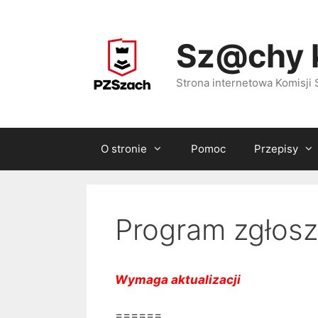
Przejdź
do
Sz@chy 
treści
Strona internetowa Komisj
O stronie
Pomoc
Przepisy
Program zgłosz
Wymaga aktualizacji
======