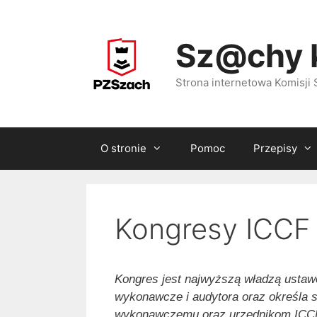
Przejdź
do
Sz@chy 
treści
Strona internetowa Komisj
O stronie
Pomoc
Przepisy
Kongresy ICCF
Kongres jest najwyższą władzą ustaw
wykonawcze i audytora oraz określa st
wykonawczemu oraz urzędnikom ICC