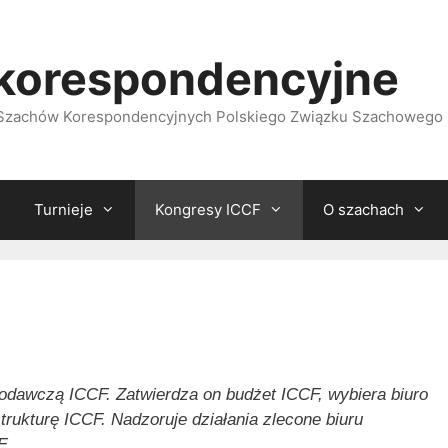
korespondencyjne
i Szachów Korespondencyjnych Polskiego Związku Szachowego
Turnieje
Kongresy ICCF
O szachach
odawczą ICCF. Zatwierdza on budżet ICCF, wybiera biuro
rukturę ICCF. Nadzoruje działania zlecone biuru
F
.