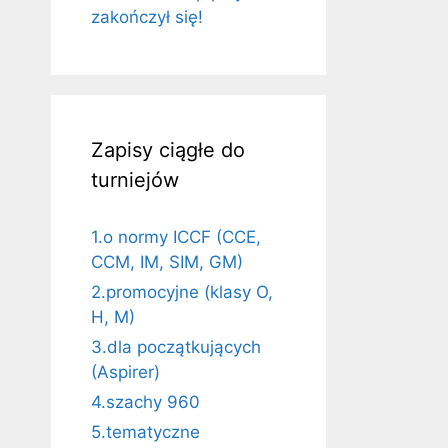
zakończył się!
Zapisy ciągłe do
turniejów
1.o normy ICCF (CCE,
CCM, IM, SIM, GM)
2.promocyjne (klasy O,
H, M)
3.dla początkujących
(Aspirer)
4.szachy 960
5.tematyczne