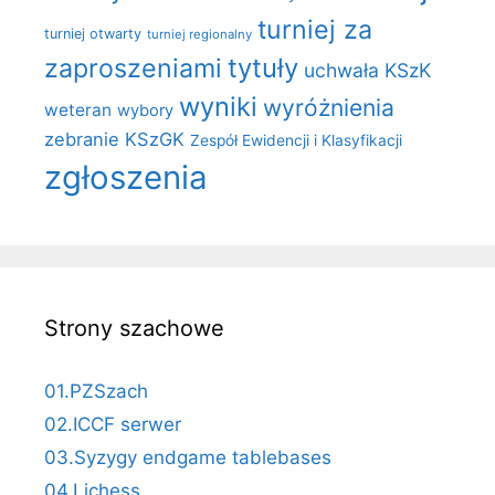
turniej za
turniej otwarty
turniej regionalny
zaproszeniami
tytuły
uchwała KSzK
wyniki
wyróżnienia
weteran
wybory
zebranie KSzGK
Zespół Ewidencji i Klasyfikacji
zgłoszenia
Strony szachowe
01.PZSzach
02.ICCF serwer
03.Syzygy endgame tablebases
04.Lichess