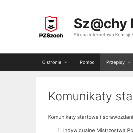
Przejdź
do
Sz@chy 
treści
Strona internetowa Komisj
O stronie
Pomoc
Przepisy
Komunikaty st
Komunikaty startowe i sprawozdan
Indywidualne Mistrzostwa Po