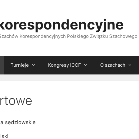
korespondencyjne
i Szachów Korespondencyjnych Polskiego Związku Szachowego
Turnieje
Kongresy ICCF
O szachach
artowe
ia sędziowskie
lski