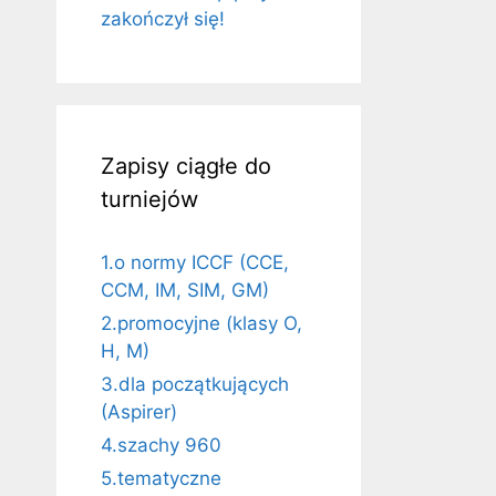
zakończył się!
Zapisy ciągłe do
turniejów
1.o normy ICCF (CCE,
CCM, IM, SIM, GM)
2.promocyjne (klasy O,
H, M)
3.dla początkujących
(Aspirer)
4.szachy 960
5.tematyczne