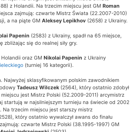
88) z Holandii. Na trzecim miejscu jest GM
Roman
iejsca zajmują: czwarte Mistrz Świata (22.2007-2010)
ji, a na piąte GM
Aleksey Lepikhov
(2658) z Ukrainy.
olai Papenin
(2583) z Ukrainy, spadł na 65 miejsce,
 zbliżając się do realnej siły gry.
 Holandii oraz GM
Nikolai Papenin
z Ukrainy
ieleckiego
(turniej 16 kategorii).
ian. Najwyżej sklasyfikowanym polskim zawodnikiem
arodowy
Tadeusz Wilczek
(2564), który ostatnio zdobył
iejscu jest Mistrz Polski (52.2009-2011) arcymistrz
j startują w najsilniejszym turnieju na świecie od 2002
. Na trzecim miejscu jest starszy mistrz
2528), który ostatnio wywalczył awans do finału
 zajmują: czwarte Mistrz Polski (38.1995-1997) GM
Maciej Jędrzejowski
(2503).