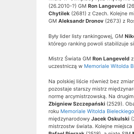
(26.2010-?) GM
Ron Langeveld
(26
Chytilek
(2681) z Czech. Kolejne m
GM
Aleksandr Dronov
(2673) z Ros
Były lider listy rankingowej, GM
Nik
którego ranking powoli stabilizuje się
Mistrz Świata GM
Ron Langeveld
z
uczestniczą w
Memoriale Witolda B
Na polskiej liście również bez zm
pozostaje starszy mistrz międzyn
normę arcymistrzowską. Na drugim m
Zbigniew Szczepański
(2529). Oba
roku
Memoriale Witolda Bieleckiego
międzynarodowy
Jacek Oskulski
(
mistrzostw świata. Kolejne miejsca
Rafael Pierzak
(2518), a piąte SIM