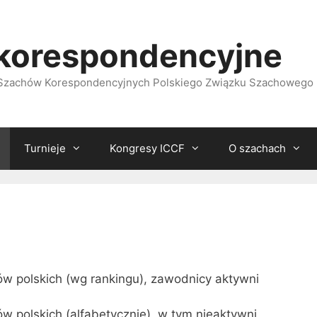
korespondencyjne
i Szachów Korespondencyjnych Polskiego Związku Szachowego
Turnieje
Kongresy ICCF
O szachach
w polskich (wg rankingu), zawodnicy aktywni
w polskich (alfabetycznie), w tym nieaktywni