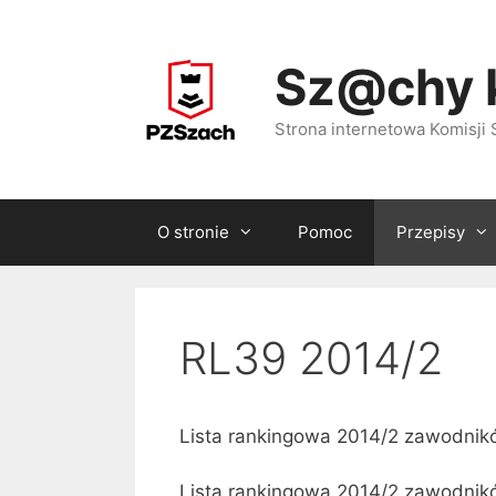
Przejdź
do
Sz@chy 
treści
Strona internetowa Komisj
O stronie
Pomoc
Przepisy
RL39 2014/2
Lista rankingowa 2014/2 zawodnikó
Lista rankingowa 2014/2 zawodnikó