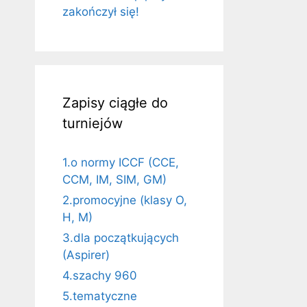
zakończył się!
Zapisy ciągłe do
turniejów
1.o normy ICCF (CCE,
CCM, IM, SIM, GM)
2.promocyjne (klasy O,
H, M)
3.dla początkujących
(Aspirer)
4.szachy 960
5.tematyczne