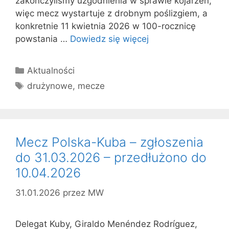
zakończyliśmy uzgodnienia w sprawie kojarzeń,
więc mecz wystartuje z drobnym poślizgiem, a
konkretnie 11 kwietnia 2026 w 100-rocznicę
powstania …
Dowiedz się więcej
Kategorie
Aktualności
Tagi
drużynowe
,
mecze
Mecz Polska-Kuba – zgłoszenia
do 31.03.2026 – przedłużono do
10.04.2026
31.01.2026
przez
MW
Delegat Kuby, Giraldo Menéndez Rodríguez,