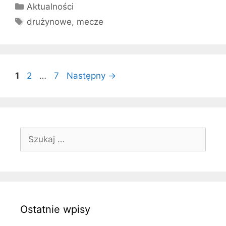
Kategorie
Aktualności
Tagi
drużynowe
,
mecze
Strona
Strona
Strona
1
2
…
7
Następny
→
Szukaj:
Ostatnie wpisy