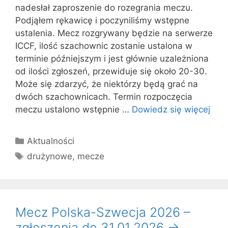
nadesłał zaproszenie do rozegrania meczu.
Podjąłem rękawicę i poczyniliśmy wstępne
ustalenia. Mecz rozgrywany będzie na serwerze
ICCF, ilość szachownic zostanie ustalona w
terminie późniejszym i jest głównie uzależniona
od ilości zgłoszeń, przewiduje się około 20-30.
Może się zdarzyć, że niektórzy będą grać na
dwóch szachownicach. Termin rozpoczęcia
meczu ustalono wstępnie …
Dowiedz się więcej
Kategorie
Aktualności
Tagi
drużynowe
,
mecze
Mecz Polska-Szwecja 2026 –
zgłoszenia do 31.01.2026 ->