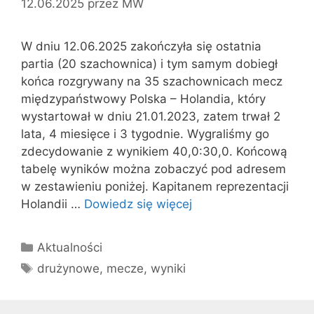
12.06.2025
przez
MW
W dniu 12.06.2025 zakończyła się ostatnia
partia (20 szachownica) i tym samym dobiegł
końca rozgrywany na 35 szachownicach mecz
międzypaństwowy Polska – Holandia, który
wystartował w dniu 21.01.2023, zatem trwał 2
lata, 4 miesięce i 3 tygodnie. Wygraliśmy go
zdecydowanie z wynikiem 40,0:30,0. Końcową
tabelę wyników można zobaczyć pod adresem
w zestawieniu poniżej. Kapitanem reprezentacji
Holandii …
Dowiedz się więcej
Kategorie
Aktualności
Tagi
drużynowe
,
mecze
,
wyniki