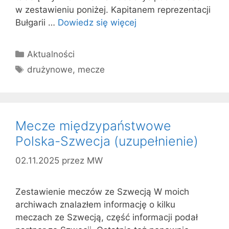
w zestawieniu poniżej. Kapitanem reprezentacji
Bułgarii …
Dowiedz się więcej
Kategorie
Aktualności
Tagi
drużynowe
,
mecze
Mecze międzypaństwowe
Polska-Szwecja (uzupełnienie)
02.11.2025
przez
MW
Zestawienie meczów ze Szwecją W moich
archiwach znalazłem informację o kilku
meczach ze Szwecją, część informacji podał