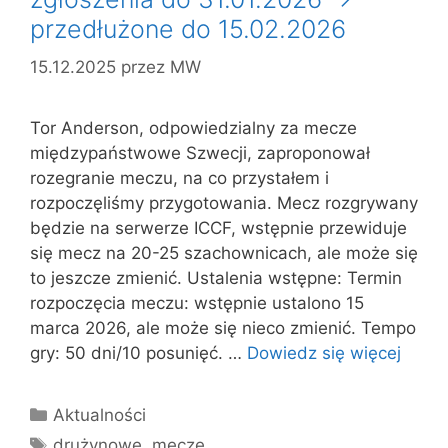
przedłużone do 15.02.2026
15.12.2025
przez
MW
Tor Anderson, odpowiedzialny za mecze
międzypaństwowe Szwecji, zaproponował
rozegranie meczu, na co przystałem i
rozpoczęliśmy przygotowania. Mecz rozgrywany
będzie na serwerze ICCF, wstępnie przewiduje
się mecz na 20-25 szachownicach, ale może się
to jeszcze zmienić. Ustalenia wstępne: Termin
rozpoczęcia meczu: wstępnie ustalono 15
marca 2026, ale może się nieco zmienić. Tempo
gry: 50 dni/10 posunięć. …
Dowiedz się więcej
Kategorie
Aktualności
Tagi
drużynowe
,
mecze