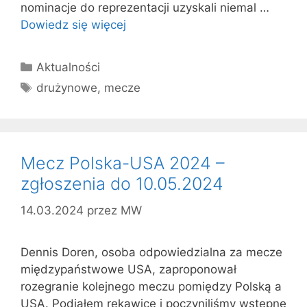
nominacje do reprezentacji uzyskali niemal …
Dowiedz się więcej
Kategorie
Aktualności
Tagi
drużynowe
,
mecze
Mecz Polska-USA 2024 –
zgłoszenia do 10.05.2024
14.03.2024
przez
MW
Dennis Doren, osoba odpowiedzialna za mecze
międzypaństwowe USA, zaproponował
rozegranie kolejnego meczu pomiędzy Polską a
USA. Podjąłem rękawicę i poczyniliśmy wstępne