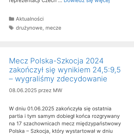
reprezentacji Czech …
Dowiedz się więcej
Kategorie
Aktualności
Tagi
drużynowe
,
mecze
Mecz Polska-Szkocja 2024
zakończył się wynikiem 24,5:9,5
– wygraliśmy zdecydowanie
08.06.2025
przez
MW
W dniu 01.06.2025 zakończyła się ostatnia
partia i tym samym dobiegł końca rozgrywany
na 17 szachownicach mecz międzypaństwowy
Polska – Szkocja, który wystartował w dniu