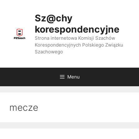
Przejdź
do
Sz@chy
treści
korespondencyjne
Strona internetowa Komisji Szachów
Korespondencyjnych Polskiego Związku
Szachowego
Menu
mecze