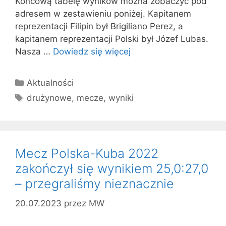
Końcową tabelę wyników można zobaczyć pod
adresem w zestawieniu poniżej. Kapitanem
reprezentacji Filipin był Brigiliano Perez, a
kapitanem reprezentacji Polski był Józef Lubas.
Nasza …
Dowiedz się więcej
Kategorie
Aktualności
Tagi
drużynowe
,
mecze
,
wyniki
Mecz Polska-Kuba 2022
zakończył się wynikiem 25,0:27,0
– przegraliśmy nieznacznie
20.07.2023
przez
MW