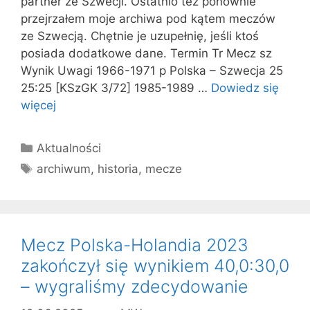
partner ze Szwecji. Ostatnio też ponownie
przejrzałem moje archiwa pod kątem meczów
ze Szwecją. Chętnie je uzupełnię, jeśli ktoś
posiada dodatkowe dane. Termin Tr Mecz sz
Wynik Uwagi 1966-1971 p Polska – Szwecja 25
25:25 [KSzGK 3/72] 1985-1989 …
Dowiedz się
więcej
Kategorie
Aktualności
Tagi
archiwum
,
historia
,
mecze
Mecz Polska-Holandia 2023
zakończył się wynikiem 40,0:30,0
– wygraliśmy zdecydowanie