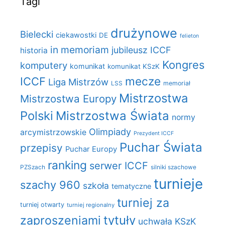
Tagi
drużynowe
Bielecki
ciekawostki
DE
felieton
in memoriam
jubileusz ICCF
historia
Kongres
komputery
komunikat
komunikat KSzK
mecze
ICCF
Liga Mistrzów
LSS
memoriał
Mistrzostwa
Mistrzostwa Europy
Polski
Mistrzostwa Świata
normy
Olimpiady
arcymistrzowskie
Prezydent ICCF
Puchar Świata
przepisy
Puchar Europy
ranking
serwer ICCF
PZSzach
silniki szachowe
turnieje
szachy 960
szkoła
tematyczne
turniej za
turniej otwarty
turniej regionalny
zaproszeniami
tytuły
uchwała KSzK