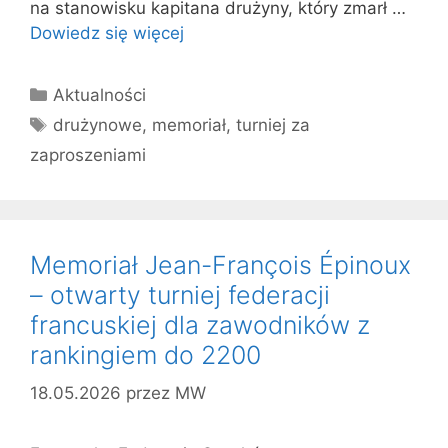
na stanowisku kapitana drużyny, który zmarł …
Dowiedz się więcej
Kategorie
Aktualności
Tagi
drużynowe
,
memoriał
,
turniej za
zaproszeniami
Memoriał Jean-François Épinoux
– otwarty turniej federacji
francuskiej dla zawodników z
rankingiem do 2200
18.05.2026
przez
MW