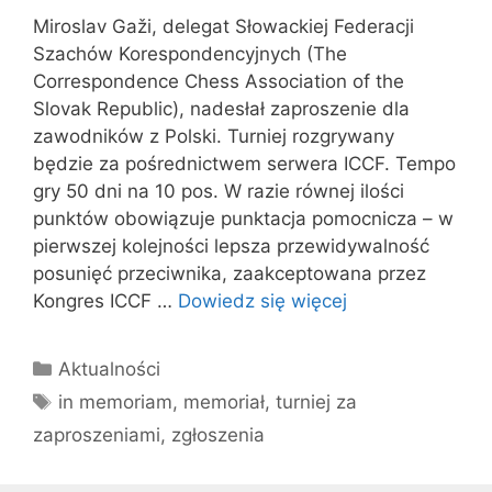
Miroslav Gaži, delegat Słowackiej Federacji
Szachów Korespondencyjnych (The
Correspondence Chess Association of the
Slovak Republic), nadesłał zaproszenie dla
zawodników z Polski. Turniej rozgrywany
będzie za pośrednictwem serwera ICCF. Tempo
gry 50 dni na 10 pos. W razie równej ilości
punktów obowiązuje punktacja pomocnicza – w
pierwszej kolejności lepsza przewidywalność
posunięć przeciwnika, zaakceptowana przez
Kongres ICCF …
Dowiedz się więcej
Kategorie
Aktualności
Tagi
in memoriam
,
memoriał
,
turniej za
zaproszeniami
,
zgłoszenia