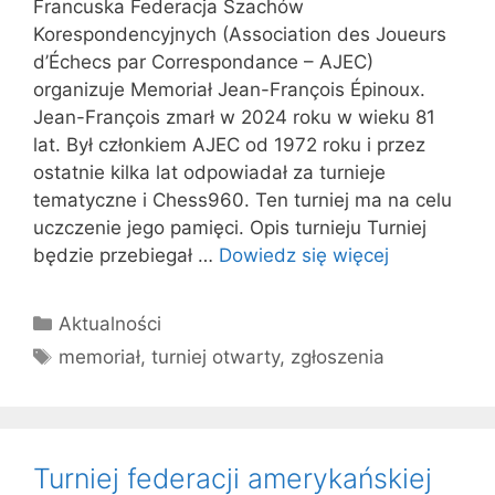
Francuska Federacja Szachów
Korespondencyjnych (Association des Joueurs
d’Échecs par Correspondance – AJEC)
organizuje Memoriał Jean-François Épinoux.
Jean-François zmarł w 2024 roku w wieku 81
lat. Był członkiem AJEC od 1972 roku i przez
ostatnie kilka lat odpowiadał za turnieje
tematyczne i Chess960. Ten turniej ma na celu
uczczenie jego pamięci. Opis turnieju Turniej
będzie przebiegał …
Dowiedz się więcej
Kategorie
Aktualności
Tagi
memoriał
,
turniej otwarty
,
zgłoszenia
Turniej federacji amerykańskiej