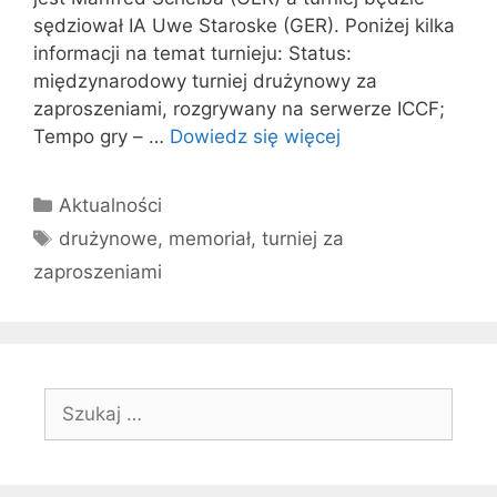
sędziował IA Uwe Staroske (GER). Poniżej kilka
informacji na temat turnieju: Status:
międzynarodowy turniej drużynowy za
zaproszeniami, rozgrywany na serwerze ICCF;
Tempo gry – …
Dowiedz się więcej
Kategorie
Aktualności
Tagi
drużynowe
,
memoriał
,
turniej za
zaproszeniami
Szukaj: