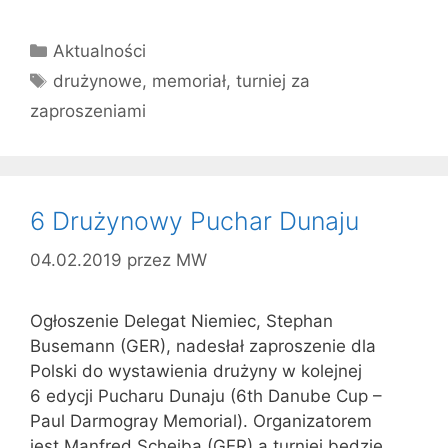
Kategorie
Aktualności
Tagi
drużynowe
,
memoriał
,
turniej za
zaproszeniami
6 Drużynowy Puchar Dunaju
04.02.2019
przez
MW
Ogłoszenie Delegat Niemiec, Stephan
Busemann (GER), nadesłał zaproszenie dla
Polski do wystawienia drużyny w kolejnej
6 edycji Pucharu Dunaju (6th Danube Cup –
Paul Darmogray Memorial). Organizatorem
jest Manfred Scheiba (GER) a turniej będzie