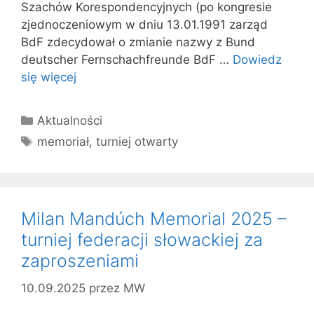
Szachów Korespondencyjnych (po kongresie
zjednoczeniowym w dniu 13.01.1991 zarząd
BdF zdecydował o zmianie nazwy z Bund
deutscher Fernschachfreunde BdF …
Dowiedz
się więcej
Kategorie
Aktualności
Tagi
memoriał
,
turniej otwarty
Milan Mandúch Memorial 2025 –
turniej federacji słowackiej za
zaproszeniami
10.09.2025
przez
MW