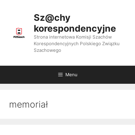
Przejdź
do
Sz@chy
treści
korespondencyjne
Strona internetowa Komisji Szachów
Korespondencyjnych Polskiego Związku
Szachowego
Menu
memoriał