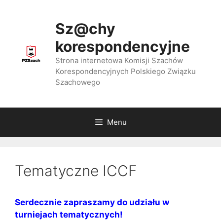
Przejdź
do
Sz@chy
treści
korespondencyjne
Strona internetowa Komisji Szachów
Korespondencyjnych Polskiego Związku
Szachowego
Menu
Tematyczne ICCF
Serdecznie zapraszamy do udziału w
turniejach tematycznych!