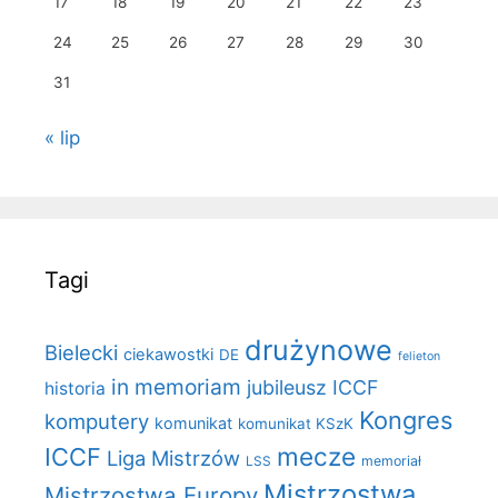
17
18
19
20
21
22
23
24
25
26
27
28
29
30
31
« lip
Tagi
drużynowe
Bielecki
ciekawostki
DE
felieton
in memoriam
jubileusz ICCF
historia
Kongres
komputery
komunikat
komunikat KSzK
mecze
ICCF
Liga Mistrzów
LSS
memoriał
Mistrzostwa
Mistrzostwa Europy