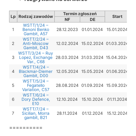
Termin zgłoszeń
Lp
Rodzaj zawodów
Start
NF
DE
WSTT/1/24 –
1
Benoni Benko
28.12.2023
01.01.2024
15.01.2024
Gambit, A57
WSTT/2/24 –
2
Anti-Moscow
12.02.2024
15.02.2024
01.03.2024
Gambit, D43
WSTT/3/24 – Ruy
3
Lopez, Exchange
28.03.2024
31.03.2024
15.04.2024
Var., C68
WSTT/4/24 –
4
Blackmar-Diemer
12.05.2024
15.05.2024
01.06.2024
Gambit, D00
WSTT/5/24 –
5
Fegatello
28.08.2024
01.09.2024
15.09.2024
Variation, C57
WSTT/6/24 –
6
Dory Defence,
12.10.2024
15.10.2024
01.11.2024
E10
WSTT/7/24 –
7
Sicilian, Morra
28.11.2024
01.12.2024
15.12.2024
gambit, B21
==========