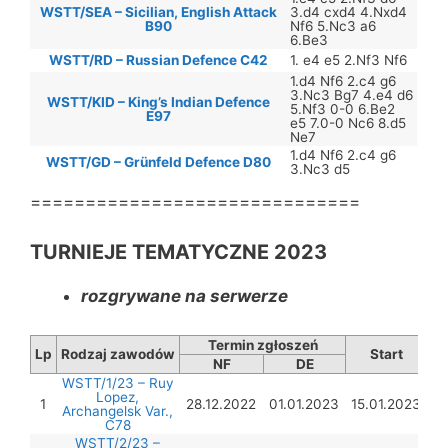
WSTT/SEA – Sicilian, English Attack
3.d4 cxd4 4.Nxd4
B90
Nf6 5.Nc3 a6
6.Be3
WSTT/RD – Russian Defence C42
1. e4 e5 2.Nf3 Nf6
1.d4 Nf6 2.c4 g6
3.Nc3 Bg7 4.e4 d6
WSTT/KID – King’s Indian Defence
5.Nf3 0-0 6.Be2
E97
e5 7.0-0 Nc6 8.d5
Ne7
1.d4 Nf6 2.c4 g6
WSTT/GD – Grünfeld Defence D80
3.Nc3 d5
==============================
TURNIEJE TEMATYCZNE 2023
rozgrywane na serwerze
Termin zgłoszeń
Lp
Rodzaj zawodów
Start
NF
DE
WSTT/1/23 – Ruy
Lopez,
1
28.12.2022
01.01.2023
15.01.2023
Archangelsk Var.,
C78
WSTT/2/23 –