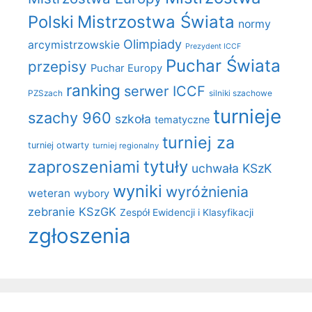
Polski
Mistrzostwa Świata
normy
Olimpiady
arcymistrzowskie
Prezydent ICCF
Puchar Świata
przepisy
Puchar Europy
ranking
serwer ICCF
PZSzach
silniki szachowe
turnieje
szachy 960
szkoła
tematyczne
turniej za
turniej otwarty
turniej regionalny
zaproszeniami
tytuły
uchwała KSzK
wyniki
wyróżnienia
weteran
wybory
zebranie KSzGK
Zespół Ewidencji i Klasyfikacji
zgłoszenia