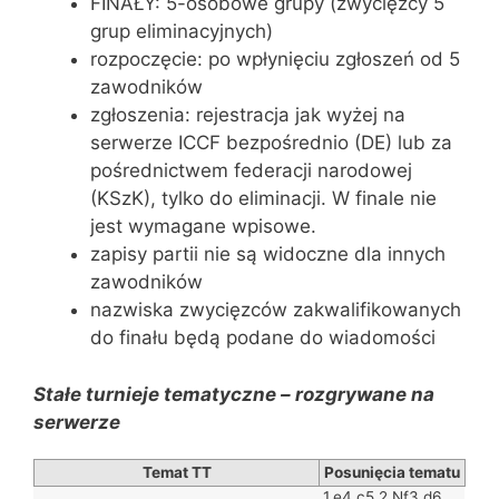
FINAŁY: 5-osobowe grupy (zwycięzcy 5
grup eliminacyjnych)
rozpoczęcie: po wpłynięciu zgłoszeń od 5
zawodników
zgłoszenia: rejestracja jak wyżej na
serwerze ICCF bezpośrednio (DE) lub za
pośrednictwem federacji narodowej
(KSzK), tylko do eliminacji. W finale nie
jest wymagane wpisowe.
zapisy partii nie są widoczne dla innych
zawodników
nazwiska zwycięzców zakwalifikowanych
do finału będą podane do wiadomości
Stałe turnieje tematyczne – rozgrywane
na
serwerze
Temat TT
Posunięcia tematu
1.e4 c5 2.Nf3 d6