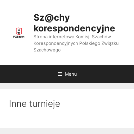
Przejdź
do
Sz@chy
treści
korespondencyjne
Strona internetowa Komisji Szachów
Korespondencyjnych Polskiego Związku
Szachowego
Menu
Inne turnieje