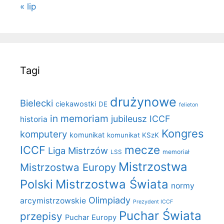
« lip
Tagi
drużynowe
Bielecki
ciekawostki
DE
felieton
in memoriam
jubileusz ICCF
historia
Kongres
komputery
komunikat
komunikat KSzK
mecze
ICCF
Liga Mistrzów
LSS
memoriał
Mistrzostwa
Mistrzostwa Europy
Polski
Mistrzostwa Świata
normy
Olimpiady
arcymistrzowskie
Prezydent ICCF
Puchar Świata
przepisy
Puchar Europy