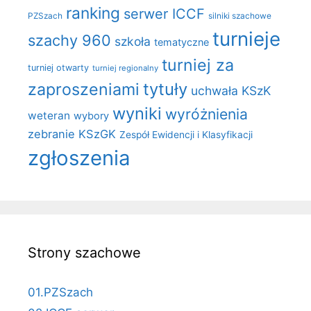
ranking
serwer ICCF
PZSzach
silniki szachowe
turnieje
szachy 960
szkoła
tematyczne
turniej za
turniej otwarty
turniej regionalny
zaproszeniami
tytuły
uchwała KSzK
wyniki
wyróżnienia
weteran
wybory
zebranie KSzGK
Zespół Ewidencji i Klasyfikacji
zgłoszenia
Strony szachowe
01.PZSzach