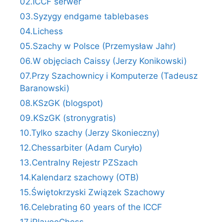
02.ICCF serwer
03.Syzygy endgame tablebases
04.Lichess
05.Szachy w Polsce (Przemysław Jahr)
06.W objęciach Caissy (Jerzy Konikowski)
07.Przy Szachownicy i Komputerze (Tadeusz
Baranowski)
08.KSzGK (blogspot)
09.KSzGK (stronygratis)
10.Tylko szachy (Jerzy Skonieczny)
12.Chessarbiter (Adam Curyło)
13.Centralny Rejestr PZSzach
14.Kalendarz szachowy (OTB)
15.Świętokrzyski Związek Szachowy
16.Celebrating 60 years of the ICCF