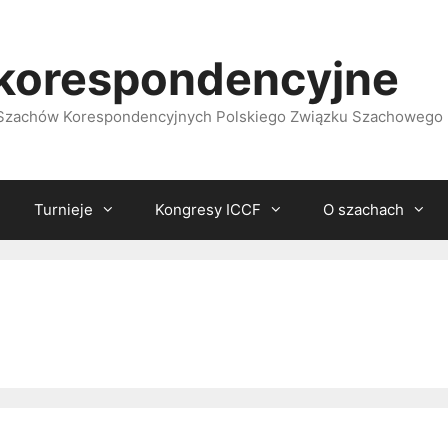
korespondencyjne
i Szachów Korespondencyjnych Polskiego Związku Szachowego
Turnieje
Kongresy ICCF
O szachach