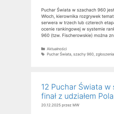
Puchar Świata w szachach 960 jes
Włoch, kierownika rozgrywek tema
serwera w trzech lub czterech etapa
ocenie rankingowej w systemie ra
960 (tzw. Fischerowskie) można z
Kategorie
Aktualności
Tagi
Puchar Świata
,
szachy 960
,
zgłoszenia
12 Puchar Świata w
finał z udziałem Pola
20.12.2025
przez
MW