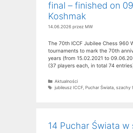
final – finished on 09
Koshmak
14.06.2026
przez
MW
The 70th ICCF Jubilee Chess 960 W
tournaments to mark the 70th annive
years (from 15.02.2021 to 09.06.202
(37 players each, in total 74 entrie
Kategorie
Aktualności
Tagi
jubileusz ICCF
,
Puchar Świata
,
szachy 
14 Puchar Świata w 