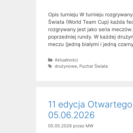
Opis turnieju W turnieju rozgrywa
Świata (World Team Cup) każda fed
rozgrywany jest jako seria meczów
poprzedniej rundy. W każdej drużyn
meczu (jedną białymi i jedną czar
Kategorie
Aktualności
Tagi
drużynowe
,
Puchar Świata
11 edycja Otwartego
05.06.2026
05.05.2026
przez
MW