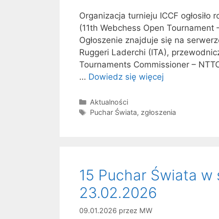
Organizacja turnieju ICCF ogłosiło r
(11th Webchess Open Tournament 
Ogłoszenie znajduje się na serwerz
Ruggeri Laderchi (ITA), przewodnic
Tournaments Commissioner – NTTC)
…
Dowiedz się więcej
Kategorie
Aktualności
Tagi
Puchar Świata
,
zgłoszenia
15 Puchar Świata w 
23.02.2026
09.01.2026
przez
MW