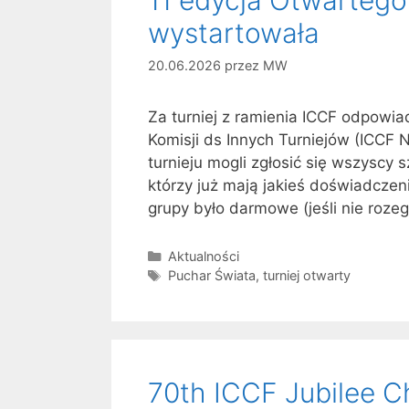
wystartowała
20.06.2026
przez
MW
Za turniej z ramienia ICCF odpowia
Komisji ds Innych Turniejów (ICCF
turnieju mogli zgłosić się wszyscy 
którzy już mają jakieś doświadczeni
grupy było darmowe (jeśli nie rozeg
Kategorie
Aktualności
Tagi
Puchar Świata
,
turniej otwarty
70th ICCF Jubilee C