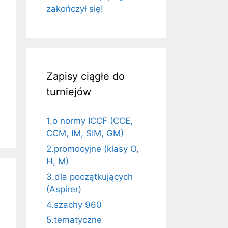
zakończył się!
Zapisy ciągłe do
turniejów
1.o normy ICCF (CCE,
CCM, IM, SIM, GM)
2.promocyjne (klasy O,
H, M)
3.dla początkujących
(Aspirer)
4.szachy 960
5.tematyczne