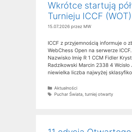
Wkrótce startują pół
Turnieju ICCF (WOT)
15.07.2026
przez
MW
ICCF z przyjemnością informuje o zb
WebChess Open na serwerze ICCF. Z
Nazwisko Imię R 1 CCM Fidler Kry
Radzikowski Marcin 2338 4 Wcisło 
niewielka liczba najwyżej sklasyf
Kategorie
Aktualności
Tagi
Puchar Świata
,
turniej otwarty
11 edycja Otwartego