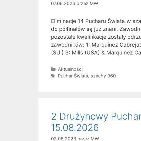
07.06.2026
przez
MW
Eliminacje 14 Pucharu Świata w sz
do półfinałów są już znani. Zawod
pozostałe kwalifikacje zostały odrzu
zawodników: 1: Marquinez Cabrejas
(SUI) 3: Mills (USA) & Marquinez C
Kategorie
Aktualności
Tagi
Puchar Świata
,
szachy 960
2 Drużynowy Puchar 
15.08.2026
02.06.2026
przez
MW