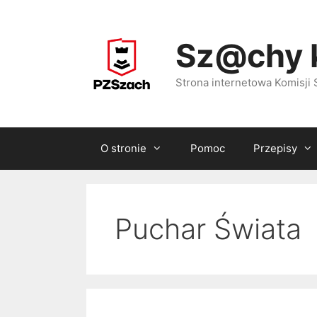
Przejdź
do
Sz@chy 
treści
Strona internetowa Komisj
O stronie
Pomoc
Przepisy
Puchar Świata