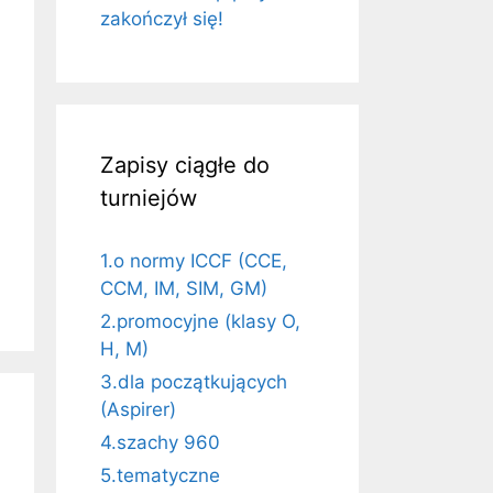
zakończył się!
Zapisy ciągłe do
turniejów
1.o normy ICCF (CCE,
CCM, IM, SIM, GM)
2.promocyjne (klasy O,
H, M)
3.dla początkujących
(Aspirer)
4.szachy 960
5.tematyczne