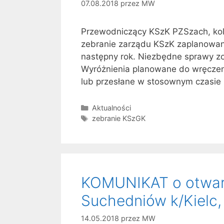
07.08.2018
przez
MW
Przewodniczący KSzK PZSzach, kol
zebranie zarządu KSzK zaplanowane
następny rok. Niezbędne sprawy z
Wyróżnienia planowane do wręcze
lub przesłane w stosownym czasie 
Kategorie
Aktualności
Tagi
zebranie KSzGK
KOMUNIKAT o otwart
Suchedniów k/Kielc,
14.05.2018
przez
MW