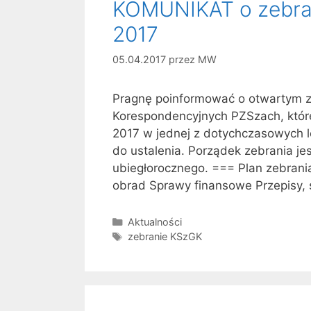
KOMUNIKAT o zebran
2017
05.04.2017
przez
MW
Pragnę poinformować o otwartym z
Korespondencyjnych PZSzach, które
2017 w jednej z dotychczasowych lok
do ustalenia. Porządek zebrania jes
ubiegłorocznego. === Plan zebrani
obrad Sprawy finansowe Przepisy
Kategorie
Aktualności
Tagi
zebranie KSzGK