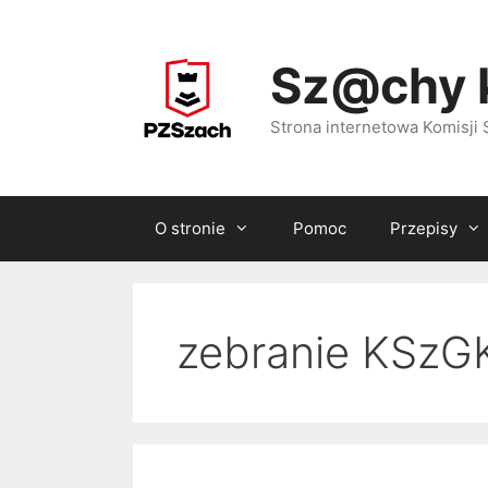
Przejdź
do
Sz@chy 
treści
Strona internetowa Komisj
O stronie
Pomoc
Przepisy
zebranie KSzG