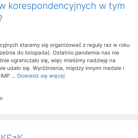
ów korespondencyjnych w tym
ę
yjnych staramy się organizować z reguły raz w roku
rześnia do listopada). Ostatnio pandemia nas nie
nie ograniczało się, więc mieliśmy nadzieję na
nie udało się. Wyróżnienia, między innymi medale i
5 IMP …
Dowiedz się więcej
GK
 KSzK