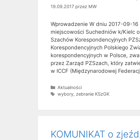
19.09.2017
przez
MW
Wprowadzenie W dniu 2017-09-16 (
miejscowości Suchedniów k/Kielc 
Szachów Korespondencyjnych PZSz
Korespondencyjnych Polskiego Zwi
korespondencyjnych w Polsce, zwa
przez Zarząd PZSzach, który zatwie
w ICCF (Międzynarodowej Federac
Kategorie
Aktualności
Tagi
wybory
,
zebranie KSzGK
KOMUNIKAT o zjeźd