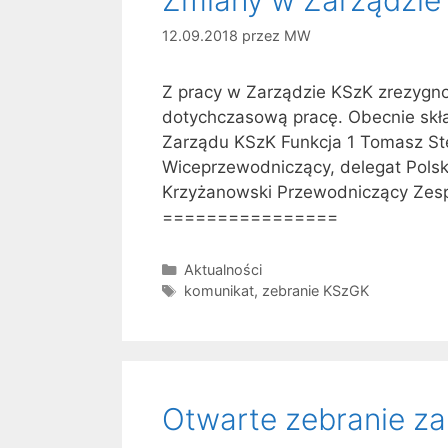
12.09.2018
przez
MW
Z pracy w Zarządzie KSzK zrezygno
dotychczasową pracę. Obecnie skła
Zarządu KSzK Funkcja 1 Tomasz St
Wiceprzewodniczący, delegat Polsk
Krzyżanowski Przewodniczący Zesp
================
Kategorie
Aktualności
Tagi
komunikat
,
zebranie KSzGK
Otwarte zebranie z