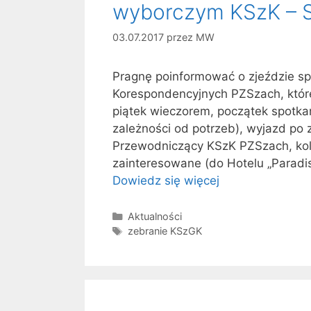
wyborczym KSzK – S
03.07.2017
przez
MW
Pragnę poinformować o zjeździe 
Korespondencyjnych PZSzach, które
piątek wieczorem, początek spotka
zależności od potrzeb), wyjazd po 
Przewodniczący KSzK PZSzach, kol
zainteresowane (do Hotelu „Paradis
Dowiedz się więcej
Kategorie
Aktualności
Tagi
zebranie KSzGK