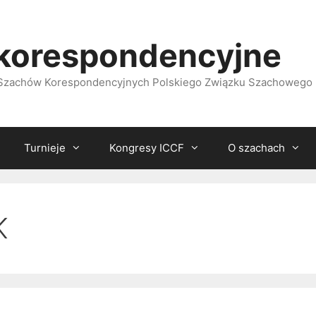
korespondencyjne
i Szachów Korespondencyjnych Polskiego Związku Szachowego
Turnieje
Kongresy ICCF
O szachach
K