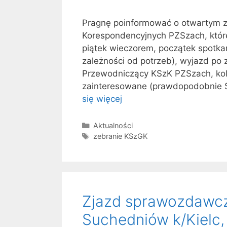
Pragnę poinformować o otwartym z
Korespondencyjnych PZSzach, które
piątek wieczorem, początek spotka
zależności od potrzeb), wyjazd po 
Przewodniczący KSzK PZSzach, kol
zainteresowane (prawdopodobnie S
się więcej
Kategorie
Aktualności
Tagi
zebranie KSzGK
Zjazd sprawozdawc
Suchedniów k/Kielc, 