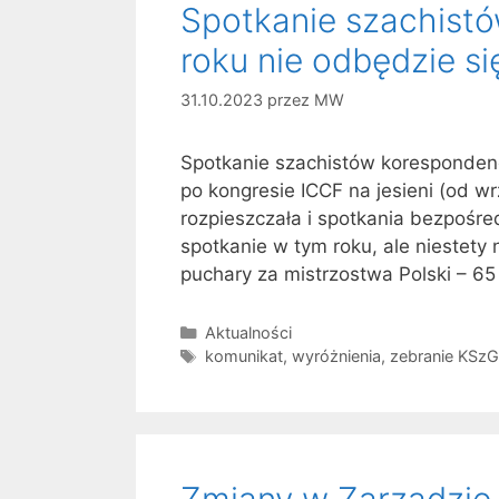
Spotkanie szachist
roku nie odbędzie si
31.10.2023
przez
MW
Spotkanie szachistów korespondenc
po kongresie ICCF na jesieni (od w
rozpieszczała i spotkania bezpośred
spotkanie w tym roku, ale niestety 
puchary za mistrzostwa Polski – 6
Kategorie
Aktualności
Tagi
komunikat
,
wyróżnienia
,
zebranie KSz
Zmiany w Zarządzie