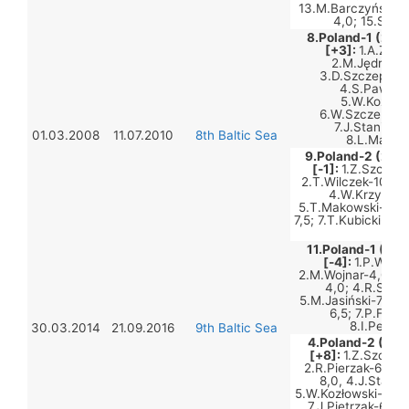
13.M.Barczyński-7,
4,0; 15.S.Wo
8.Poland-1 (2461
[+3]:
1.A.Zmok
2.M.Jędrzejo
3.D.Szczepanki
4.S.Pawłows
5.W.Kozłows
6.W.Szczepanki
7.J.Stanisze
01.03.2008
11.07.2010
8th Baltic Sea
8.L.Marusi
9.Poland-2 (2460
[-1]:
1.Z.Szczepa
2.T.Wilczek-10,5; 
4.W.Krzyżano
5.T.Makowski-5,5;
7,5; 7.T.Kubicki-10
8,0
11.Poland-1 (239
[-4]:
1.P.Walcz
2.M.Wojnar-4,0; 3
4,0; 4.R.Szym
5.M.Jasiński-7,0; 
6,5; 7.P.Fała
8.I.Pesch
30.03.2014
21.09.2016
9th Baltic Sea
4.Poland-2 (244
[+8]:
1.Z.Szczep
2.R.Pierzak-6,5, 
8,0, 4.J.Stanis
5.W.Kozłowski-7,5, 
7.J.Pietrzak-6,0,