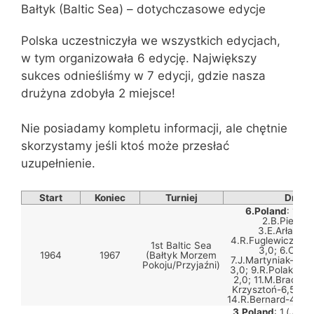
Bałtyk (Baltic Sea) – dotychczasowe edycje
Polska uczestniczyła we wszystkich edycjach,
w tym organizowała 6 edycję. Największy
sukces odnieśliśmy w 7 edycji, gdzie nasza
drużyna zdobyła 2 miejsce!
Nie posiadamy kompletu informacji, ale chętnie
skorzystamy jeśli ktoś może przesłać
uzupełnienie.
Start
Koniec
Turniej
Druży
6.Poland
: 1.B.
2.B.Pietrus
3.E.Arłamow
4.R.Fuglewicz-3,5
1st Baltic Sea
3,0; 6.Cierp
1964
1967
(Bałtyk Morzem
7.J.Martyniak-4,0;
Pokoju/Przyjaźni)
3,0; 9.R.Polak-3,0
2,0; 11.M.Braczko
Krzysztoń-6,5; 13
14.R.Bernard-4,5; 
3.Poland
: 1.(
J.Lew