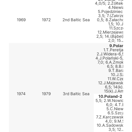
4,0/5; 2.Żółtek-2,5
4.Niewiadom
5.Pojedziniec-2,0
3,5; 7.(
Zakrzewski
1969
1972
2nd Baltic Sea
0,5; 8.Załachowski
1,5; 10.Jawo
11.Szczepan
12.Mierzejewski-3
2,5; 14.(
Bąbel)
/T.P
2,0; 15.Jabł
9.Poland-1
1.T.Peretjatkow
2.J.Widera-6,5; 3.
4.J.Polański-5,0; 
7,0; 6.A.Zmokły-7,
6,5; 8.B.Róża
9.T.Baranow
10.J.Szysz
11.W.Czernia
12.J.Majewski-5,5
6,5; 14(k).I.K
15(k).J.Ambro
1974
1979
3rd Baltic Sea
10.Poland-2 (Eas
5,5; 2.W.Nowicki-3,
6,0; 4.T.Biel
5.C.Niewiado
6.S.Szczepan
7.Z.Karczewski-7,0
4,0; 9.M.Szym
10.A.Sadowski-2,5
3,5; 12.J.Ba