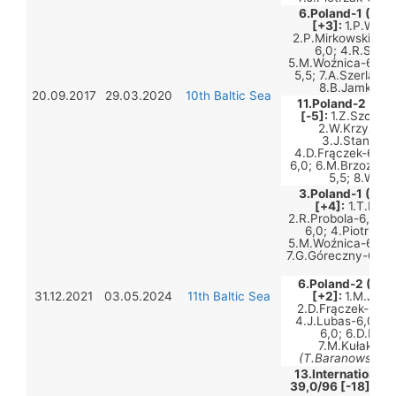
6.Poland-1 (236
[+3]:
1.P.Walc
2.P.Mirkowski-6,0;
6,0; 4.R.Szym
5.M.Woźnica-6,0; 
5,5; 7.A.Szerlak-7
8.B.Jamka-Pi
20.09.2017
29.03.2020
10th Baltic Sea
11.Poland-2 (237
[-5]:
1.Z.Szczepa
2.W.Krzyżano
3.J.Stanisze
4.D.Frączek-6,5; 
6,0; 6.M.Brzoza-5,
5,5; 8.W.Wó
3.Poland-1 (238
[+4]:
1.T.Kubic
2.R.Probola-6,0; 3
6,0; 4.Piotr Fał
5.M.Woźnica-6,0; 6
7.G.Góreczny-6,5; 
6,5
6.Poland-2 (236
31.12.2021
03.05.2024
11th Baltic Sea
[+2]:
1.M.Jasiń
2.D.Frączek-6,0; 
4.J.Lubas-6,0; 5
6,0; 6.D.Most
7.M.Kułakiewi
(T.Baranowski)
/
13.International 
39,0/96 [-18]:
2.Z