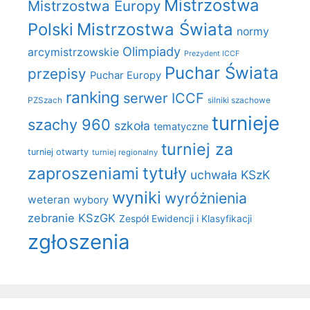
Mistrzostwa
Mistrzostwa Europy
Polski
Mistrzostwa Świata
normy
Olimpiady
arcymistrzowskie
Prezydent ICCF
Puchar Świata
przepisy
Puchar Europy
ranking
serwer ICCF
PZSzach
silniki szachowe
turnieje
szachy 960
szkoła
tematyczne
turniej za
turniej otwarty
turniej regionalny
zaproszeniami
tytuły
uchwała KSzK
wyniki
wyróżnienia
weteran
wybory
zebranie KSzGK
Zespół Ewidencji i Klasyfikacji
zgłoszenia