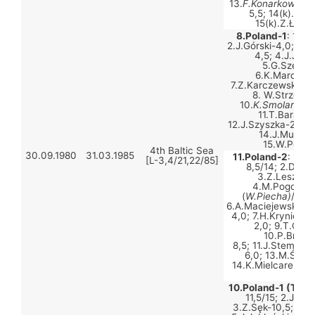
13.
F.Konarkowski
/
5,5; 14(k).J.K
15(k).Z.Łęgo
8.Poland-1
: 1.J.
2.J.Górski-4,0; 3.J
4,5; 4.J.Jabł
5.G.Szewcz
6.K.Marcinko
7.Z.Karczewski-8,5
8. W.Strzemko
10.
K.Smolarek
/R
11.T.Baranow
12.J.Szyszka-2,5; 1
14.J.Mularcz
15.W.Pośpi
4th Baltic Sea
30.09.1980
31.03.1985
11.Poland-2
: 1.A.
[L-3,4/21,22/85]
8,5/14; 2.D.Bar
3.Z.Leszczyń
4.M.Pogorzels
(
W.Piecha)
/A.Ma
6.A.Maciejewski/T.
4,0; 7.H.Krynicki-0
2,0; 9.T.Chru
10.P.Brysz
8,5; 11.J.Stempka-
6,0; 13.M.Ścibo
14.K.Mielcarek-7,0
8,0
10.Poland-1 (Team
11,5/15; 2.J.Mu
3.Z.Sęk-10,5; 4.W