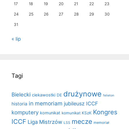
17
18
19
20
21
22
23
24
25
26
27
28
29
30
31
« lip
Tagi
drużynowe
Bielecki
ciekawostki
DE
felieton
in memoriam
jubileusz ICCF
historia
Kongres
komputery
komunikat
komunikat KSzK
mecze
ICCF
Liga Mistrzów
LSS
memoriał