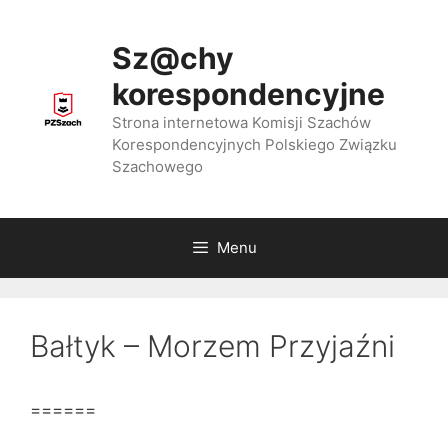
Przejdź
do
Sz@chy
treści
korespondencyjne
Strona internetowa Komisji Szachów
Korespondencyjnych Polskiego Związku
Szachowego
Menu
Bałtyk – Morzem Przyjaźni
======