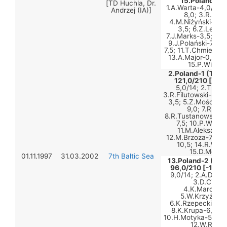
15.Poland-2 
[TD Huchla, Dr.
1.A.Warta-4,0/14; 
Andrzej (IA)]
8,0; 3.R.Kuja
4.M.Niżyński-11,0
3,5; 6.Z.Leszc
7.J.Marks-3,5; 8.J
9.J.Polański-7,5; 
7,5; 11.T.Chmiel-4,
13.A.Major-0,0; 1
15.P.Wiśnie
2.Poland-1 (Team
121,0/210 [+34
5,0/14; 2.T.Sza
3.R.Filutowski-8,0;
3,5; 5.Z.Mościcki
9,0; 7.R.Pie
8.R.Tustanowski-9,
7,5; 10.P.Wołoc
11.M.Aleksandr
12.M.Brzoza-7,0; 1
10,5; 14.R.Wojt
15.D.Mosto
01.11.1997
31.03.2002
7th Baltic Sea
13.Poland-2 (Tea
96,0/210 [-18]:
1
9,0/14; 2.A.Dzien
3.D.Cimick
4.K.Marcinko
5.W.Krzyżanow
6.K.Rzepecki-7,0; 
8.K.Krupa-6,0; 9.
10.H.Motyka-5,0; 1
12.W.Radec