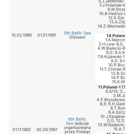
5.J.Jabłoński-4,5;
7.J.Polański-6,5; 
9.W.Strzemko
10.B.Hadryś-8,5; 
12.S.Szczepa
13.A.Zdziuba
14.Z.Warowski-5,5;
4,5
5th Baltic Sea
15.02.1986
01.01.1991
14.Poland-2 
(Ostsee)
1.A.Marcinkiew
2.H.Lew-8,0; 3.J.
4.W.Bielecki-8,0; 
6,0; 6.A.Macie
7.R.Kujawski-12; 8
4,0; 9.H.Gra
10.P.Bryszko
11.T.Chmiel-6,0; 1
13.B.Szmytk
14.P.Borowi
15.K.Mielca
11.Poland-1 (Team
6,5/14; 2.J.Cies
3.M.Jasińs
4.P.Bryszkowski-7,5
8,5; 6.H.Gaida-1,5;
8.T.Runowie
9.A.Szczepan
10.J.Klugiewicz-9,
6th Baltic
0,0; 12.D.Mos
Sea
(edycja
13.W.Radecki-5,0; 
organizowana
15.A.Terle
01.11.1992
30.06.1997
przez Polskę)