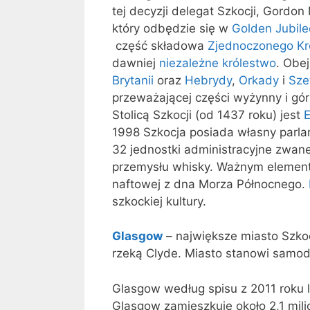
tej decyzji delegat Szkocji, Gordo
który odbędzie się w
Golden Jubile
część składowa
Zjednoczonego Król
dawniej
niezależne królestwo
. Obe
Brytanii
oraz
Hebrydy
,
Orkady
i
Sze
przeważającej części wyżynny i górs
Stolicą Szkocji (od 1437 roku) jest
1998 Szkocja posiada własny parlam
32 jednostki administracyjne zwane
przemysłu whisky. Ważnym element
naftowej z dna Morza Północnego.
szkockiej kultury.
Glasgow
– największe miasto Szkoc
rzeką Clyde. Miasto stanowi samodz
Glasgow według spisu z 2011 roku 
Glasgow zamieszkuje około 2,1 mili