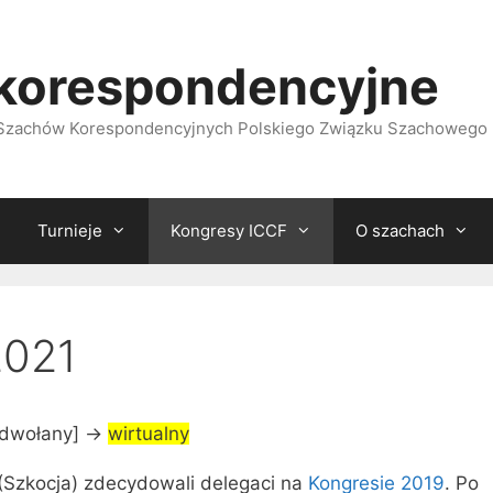
korespondencyjne
i Szachów Korespondencyjnych Polskiego Związku Szachowego
Turnieje
Kongresy ICCF
O szachach
2021
odwołany] ->
wirtualny
(Szkocja) zdecydowali delegaci na
Kongresie 2019
. Po