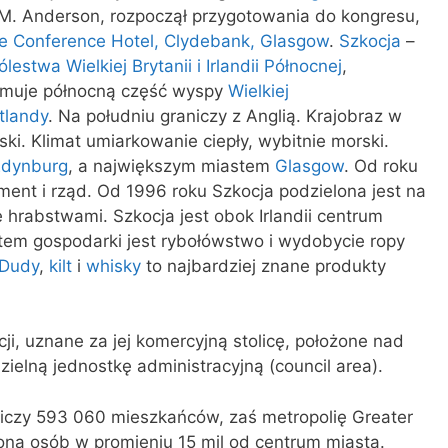
n M. Anderson, rozpoczął przygotowania do kongresu,
e Conference Hotel, Clydebank, Glasgow
.
Szkocja
–
estwa Wielkiej Brytanii i Irlandii Północnej
,
jmuje północną część wyspy
Wielkiej
tlandy
. Na południu graniczy z Anglią. Krajobraz w
ki. Klimat umiarkowanie ciepły, wybitnie morski.
Edynburg
, a największym miastem
Glasgow
. Od roku
ent i rząd. Od 1996 roku Szkocja podzielona jest na
 hrabstwami. Szkocja jest obok Irlandii centrum
em gospodarki jest rybołówstwo i wydobycie ropy
Dudy
,
kilt
i
whisky
to najbardziej znane produkty
ji, uznane za jej komercyjną stolicę, położone nad
ielną jednostkę administracyjną (council area).
liczy 593 060 mieszkańców, zaś metropolię Greater
ona osób w promieniu 15 mil od centrum miasta.