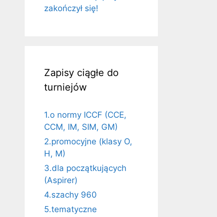
zakończył się!
Zapisy ciągłe do
turniejów
1.o normy ICCF (CCE,
CCM, IM, SIM, GM)
2.promocyjne (klasy O,
H, M)
3.dla początkujących
(Aspirer)
4.szachy 960
5.tematyczne