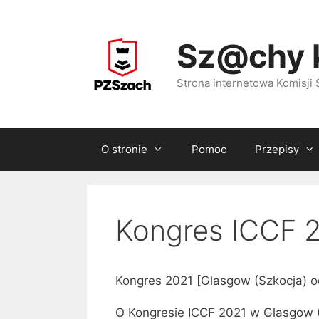
Przejdź
do
Sz@chy 
treści
Strona internetowa Komisj
O stronie
Pomoc
Przepisy
Kongres ICCF 
Kongres 2021 [Glasgow (Szkocja) 
O Kongresie ICCF 2021 w Glasgow 