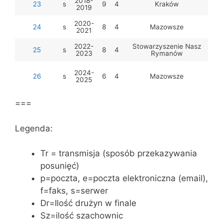
2018-
23
s
9
4
Kraków
2019
P.
2020-
24
s
8
4
Mazowsze
2021
2022-
Stowarzyszenie Nasz
25
s
8
4
Fa
2023
Rymanów
2024-
Mir
26
s
6
4
Mazowsze
2025
===
Legenda:
Tr = transmisja (sposób przekazywania
posunięć)
p=poczta, e=poczta elektroniczna (email),
f=faks, s=serwer
Dr=Ilość drużyn w finale
Sz=ilość szachownic