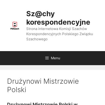
Przejdź
do
Sz@chy
treści
korespondencyjne
Strona internetowa Komisji Szachów
Korespondencyjnych Polskiego Związku
Szachowego
Menu
Drużynowi Mistrzowie
Polski
Drużynowi Mistrzowie Polski w