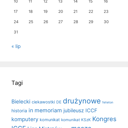
10
11
12
13
14
15
16
17
18
19
20
21
22
23
24
25
26
27
28
29
30
31
« lip
Tagi
drużynowe
Bielecki
ciekawostki
DE
felieton
in memoriam
jubileusz ICCF
historia
Kongres
komputery
komunikat
komunikat KSzK