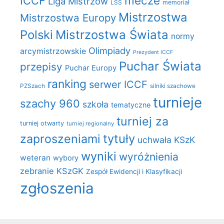
mecze
ICCF
Liga Mistrzów
LSS
memoriał
Mistrzostwa
Mistrzostwa Europy
Polski
Mistrzostwa Świata
normy
Olimpiady
arcymistrzowskie
Prezydent ICCF
Puchar Świata
przepisy
Puchar Europy
ranking
serwer ICCF
PZSzach
silniki szachowe
turnieje
szachy 960
szkoła
tematyczne
turniej za
turniej otwarty
turniej regionalny
zaproszeniami
tytuły
uchwała KSzK
wyniki
wyróżnienia
weteran
wybory
zebranie KSzGK
Zespół Ewidencji i Klasyfikacji
zgłoszenia