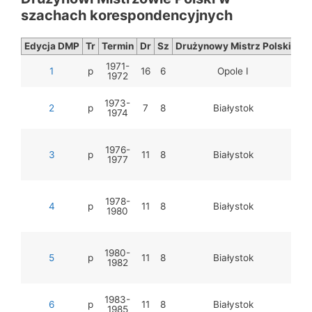
szachach korespondencyjnych
Edycja DMP
Tr
Termin
Dr
Sz
Drużynowy Mistrz Polski
E.
1971-
1
p
16
6
Opole I
Kuc
1972
J.
1973-
Rad
2
p
7
8
Białystok
1974
Bi
On
R
Bi
1976-
3
p
11
8
Białystok
Z.
1977
R
1978-
4
p
11
8
Białystok
Ols
1980
G
R
Ra
1980-
5
p
11
8
Białystok
T. 
1982
T.
1983-
Tu
6
p
11
8
Białystok
1985
J