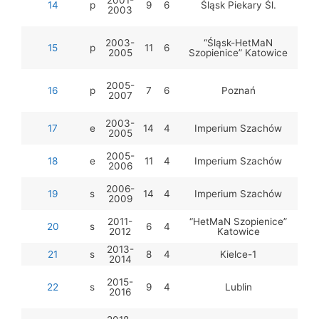
2001-
14
p
9
6
Śląsk Piekary Śl.
2003
S.
R.
2003-
“Śląsk-HetMaN
S.
15
p
11
6
2005
Szopienice” Katowice
R.
2005-
R
16
p
7
6
Poznań
2007
T
2003-
17
e
14
4
Imperium Szachów
D.D
2005
G
2005-
18
e
11
4
Imperium Szachów
2006
G
2006-
19
s
14
4
Imperium Szachów
M
2009
2011-
“HetMaN Szopienice”
20
s
6
4
2012
Katowice
M.
2013-
P.
21
s
8
4
Kielce-1
2014
A.
2015-
22
s
9
4
Lublin
2016
A.