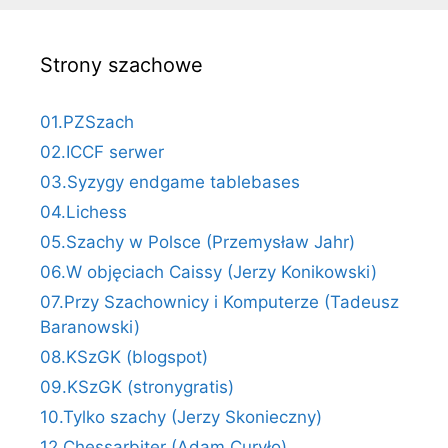
Strony szachowe
01.PZSzach
02.ICCF serwer
03.Syzygy endgame tablebases
04.Lichess
05.Szachy w Polsce (Przemysław Jahr)
06.W objęciach Caissy (Jerzy Konikowski)
07.Przy Szachownicy i Komputerze (Tadeusz
Baranowski)
08.KSzGK (blogspot)
09.KSzGK (stronygratis)
10.Tylko szachy (Jerzy Skonieczny)
12.Chessarbiter (Adam Curyło)