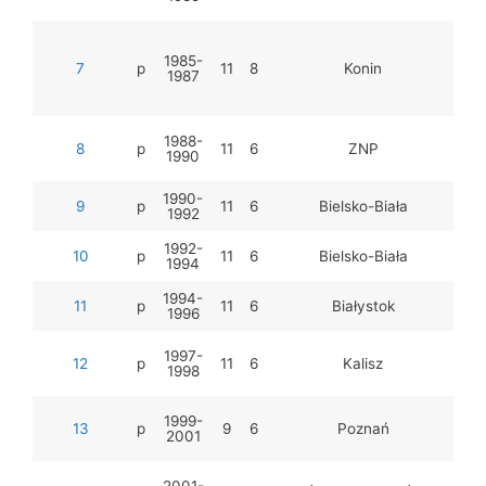
T
1985-
7
p
11
8
Konin
1987
Wal
Sz
J. 
1988-
8
p
11
6
ZNP
1990
I
M. 
1990-
9
p
11
6
Bielsko-Biała
1992
M. 
1992-
10
p
11
6
Bielsko-Biała
1994
R
1994-
11
p
11
6
Białystok
1996
R
1997-
Ma
12
p
11
6
Kalisz
1998
A.
D
1999-
Ba
13
p
9
6
Poznań
2001