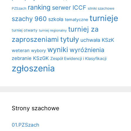
ranking
serwer ICCF
PZSzach
silniki szachowe
turnieje
szachy 960
szkoła
tematyczne
turniej za
turniej otwarty
turniej regionalny
zaproszeniami
tytuły
uchwała KSzK
wyniki
wyróżnienia
weteran
wybory
zebranie KSzGK
Zespół Ewidencji i Klasyfikacji
zgłoszenia
Strony szachowe
01.PZSzach