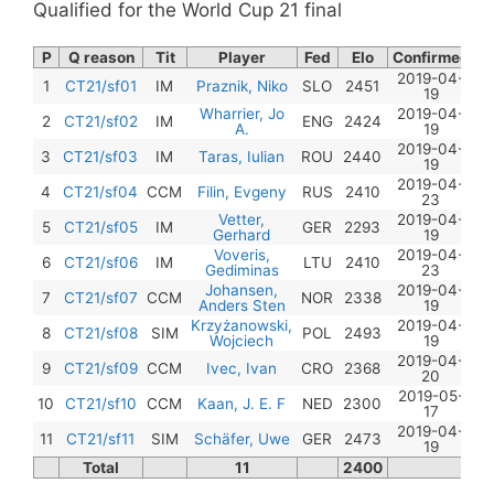
Qualified for the World Cup 21 final
P
Q reason
Tit
Player
Fed
Elo
Confirmed
2019-04-
1
CT21/sf01
IM
Praznik, Niko
SLO
2451
19
Wharrier, Jo
2019-04-
2
CT21/sf02
IM
ENG
2424
A.
19
2019-04-
3
CT21/sf03
IM
Taras, Iulian
ROU
2440
19
2019-04-
4
CT21/sf04
CCM
Filin, Evgeny
RUS
2410
23
Vetter,
2019-04-
5
CT21/sf05
IM
GER
2293
Gerhard
19
Voveris,
2019-04-
6
CT21/sf06
IM
LTU
2410
Gediminas
23
Johansen,
2019-04-
7
CT21/sf07
CCM
NOR
2338
Anders Sten
19
Krzyżanowski,
2019-04-
8
CT21/sf08
SIM
POL
2493
Wojciech
19
2019-04-
9
CT21/sf09
CCM
Ivec, Ivan
CRO
2368
20
2019-05-
10
CT21/sf10
CCM
Kaan, J. E. F
NED
2300
17
2019-04-
11
CT21/sf11
SIM
Schäfer, Uwe
GER
2473
19
Total
11
2400