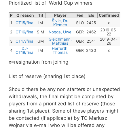
Prioritized list of World Cup winners
P
Q reason
Tit
Player
Fed
Elo
Confirmed
Šivic, Dr.
1
CT15/final
IM
SLO
2425
x
Klemen
2019-05-
2
CT16/final
SIM
Nogga, Uwe
GER
2462
22
Gleichmann,
2019-04-
3
CT17/final
GM
GER
2541
Matthias
26
DJ-
Herfurth,
4
IM
GER
2430
x
CT19/final
Thomas
x=resignation from joining
List of reserve (sharing 1st place)
Should there be any non starters or unexpected
withdrawals, the final might be completed by
players from a prioritized list of reserve (those
sharing 1st place). Some of these players might
be contacted (if applicable) by TO Mariusz
Wojnar via e-mail who will be offered any