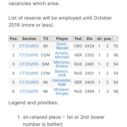
vacancies which arise.
List of reserve will be employed until October
2019 (more or less).
Pos
Section
Tit
Player
Fed
Elo
sh
pos
%
Dorić,
1
CT21/sf03
IM
CRO
2434
1
2
70,8%
Nenad
Achatz,
2
CT21/sf10
CCM
GER
2352
1
2
58,3%
Michael
Morozov,
3
CT21/sf05
SIM
RUS
2481
1
2
54,2%
Dmitry
Barkov,
4
CT21/sf05
CCM
RUS
2421
1
2
54,2%
Kirill
Hameister,
5
CT21/sf05
IM
GER
2405
1
2
54,2%
Raik
Moiseev,
6
CT21/sf10
IM
RUS
2464
1
3
58,3%
Sergey
Legend and priorities:
sh=shared place – 1st or 2nd (lower
number is better)