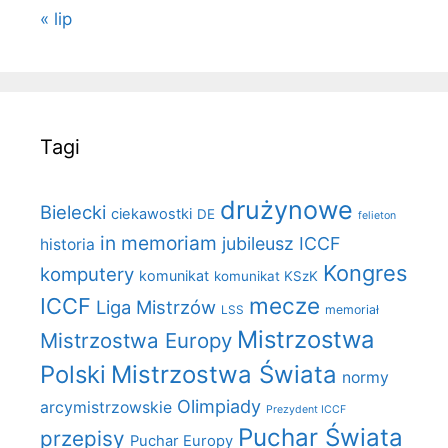
« lip
Tagi
drużynowe
Bielecki
ciekawostki
DE
felieton
in memoriam
jubileusz ICCF
historia
Kongres
komputery
komunikat
komunikat KSzK
mecze
ICCF
Liga Mistrzów
LSS
memoriał
Mistrzostwa
Mistrzostwa Europy
Polski
Mistrzostwa Świata
normy
Olimpiady
arcymistrzowskie
Prezydent ICCF
Puchar Świata
przepisy
Puchar Europy