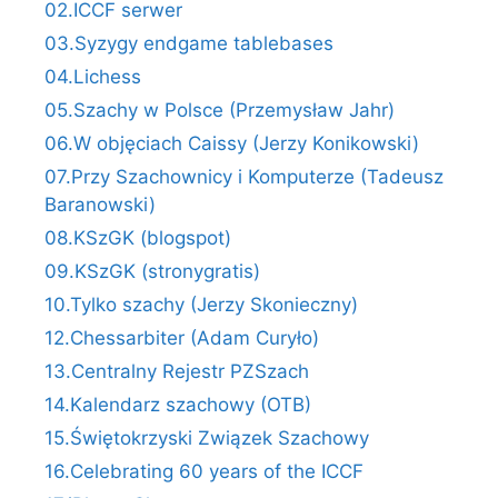
02.ICCF serwer
03.Syzygy endgame tablebases
04.Lichess
05.Szachy w Polsce (Przemysław Jahr)
06.W objęciach Caissy (Jerzy Konikowski)
07.Przy Szachownicy i Komputerze (Tadeusz
Baranowski)
08.KSzGK (blogspot)
09.KSzGK (stronygratis)
10.Tylko szachy (Jerzy Skonieczny)
12.Chessarbiter (Adam Curyło)
13.Centralny Rejestr PZSzach
14.Kalendarz szachowy (OTB)
15.Świętokrzyski Związek Szachowy
16.Celebrating 60 years of the ICCF