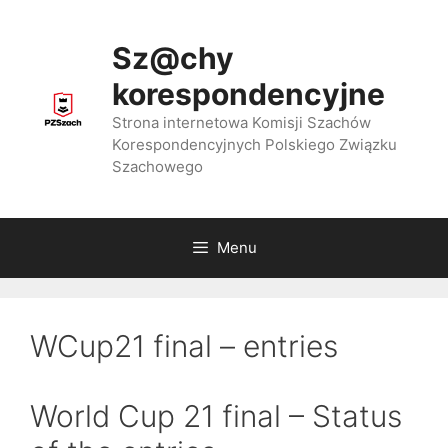
Przejdź
do
Sz@chy
treści
korespondencyjne
Strona internetowa Komisji Szachów
Korespondencyjnych Polskiego Związku
Szachowego
Menu
WCup21 final – entries
World Cup 21 final – Status