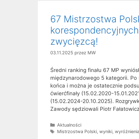
67 Mistrzostwa Pols
korespondencyjnych
zwycięzcą!
03.11.2025
przez
MW
Średni ranking finału 67 MP wyniós
międzynarodowego 5 kategorii. Po 5
końca i można je ostatecznie pods
ćwierćfinały (15.02.2020-15.01.2021
(15.02.2024-20.10.2025). Rozgryw
Zawody sędziowali Piotr Fałatowicz 
Kategorie
Aktualności
Tagi
Mistrzostwa Polski
,
wyniki
,
wyróżnieni