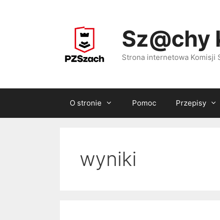
Przejdź
do
Sz@chy 
treści
Strona internetowa Komisj
O stronie
Pomoc
Przepisy
wyniki