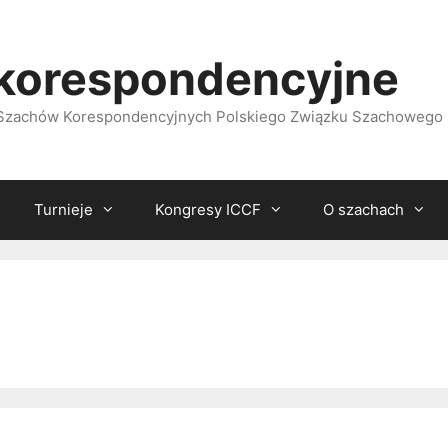
korespondencyjne
i Szachów Korespondencyjnych Polskiego Związku Szachowego
Turnieje
Kongresy ICCF
O szachach