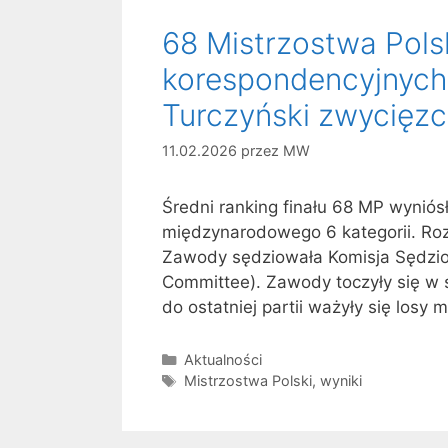
68 Mistrzostwa Pols
korespondencyjnych
Turczyński zwycięzc
11.02.2026
przez
MW
Średni ranking finału 68 MP wyniós
międzynarodowego 6 kategorii. Ro
Zawody sędziowała Komisja Sędz
Committee). Zawody toczyły się w s
do ostatniej partii ważyły się losy
Kategorie
Aktualności
Tagi
Mistrzostwa Polski
,
wyniki