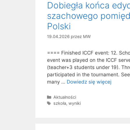
Dobiegła końca edyc
szachowego pomiędzy
Polski
19.04.2026
przez
MW
==== Finished ICCF event: 12. Schoo
event was played on the ICCF serv
(teacher+3 students under 19). Thr
participated in the tournament. See
many …
Dowiedz się więcej
Kategorie
Aktualności
Tagi
szkoła
,
wyniki