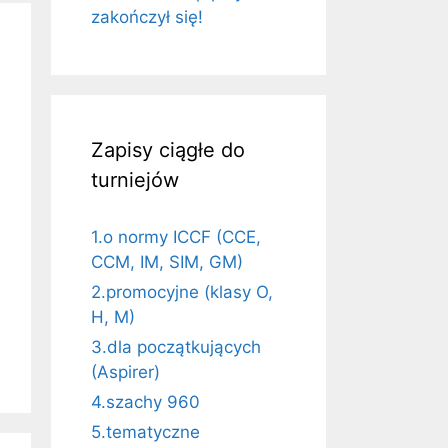
zakończył się!
Zapisy ciągłe do
turniejów
1.o normy ICCF (CCE,
CCM, IM, SIM, GM)
2.promocyjne (klasy O,
H, M)
3.dla początkujących
(Aspirer)
4.szachy 960
5.tematyczne