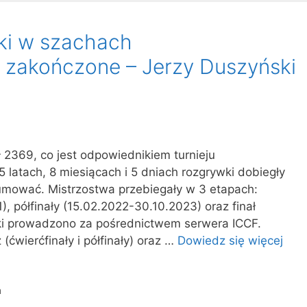
ki w szachach
 zakończone – Jerzy Duszyński
ł 2369, co jest odpowiednikiem turnieju
 latach, 8 miesiącach i 5 dniach rozgrywki dobiegły
umować. Mistrzostwa przebiegały w 3 etapach:
), półfinały (15.02.2022-30.10.2023) oraz finał
ki prowadzono za pośrednictwem serwera ICCF.
(ćwierćfinały i półfinały) oraz …
Dowiedz się więcej
a