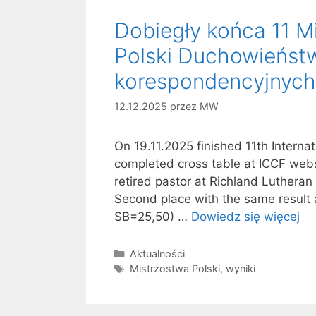
Dobiegły końca 11 
Polski Duchowieńst
korespondencyjnych
12.12.2025
przez
MW
On 19.11.2025 finished 11th Interna
completed cross table at ICCF webs
retired pastor at Richland Lutheran
Second place with the same result 
SB=25,50) …
Dowiedz się więcej
Kategorie
Aktualności
Tagi
Mistrzostwa Polski
,
wyniki