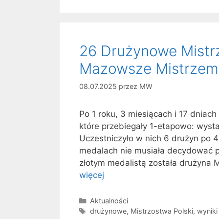
26 Drużynowe Mistrz
Mazowsze Mistrzem 
08.07.2025
przez
MW
Po 1 roku, 3 miesiącach i 17 dniac
które przebiegały 1-etapowo: wysta
Uczestniczyło w nich 6 drużyn po 4
medalach nie musiała decydować p
złotym medalistą została drużyna 
więcej
Kategorie
Aktualności
Tagi
drużynowe
,
Mistrzostwa Polski
,
wyniki