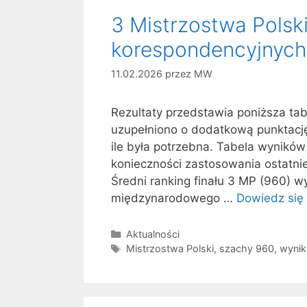
3 Mistrzostwa Polsk
korespondencyjnyc
11.02.2026
przez
MW
Rezultaty przedstawia poniższa tab
uzupełniono o dodatkową punktację
ile była potrzebna. Tabela wyników
konieczności zastosowania ostatnie
Średni ranking finału 3 MP (960) w
międzynarodowego …
Dowiedz się 
Kategorie
Aktualności
Tagi
Mistrzostwa Polski
,
szachy 960
,
wynik