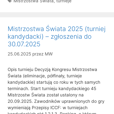
Mistrzostwa Świata
,
turnieje
Mistrzostwa Świata 2025 (turniej
kandydacki) – zgłoszenia do
30.07.2025
25.06.2025
przez
MW
Opis turnieju Decyzją Kongresu Mistrzostwa
Świata (eliminacje, półfinały, turnieje
kandydackie) startują co roku w tych samych
terminach. Start turnieju kandydackiego 45
Mistrzostw Świata został ustalony na
20.09.2025. Zawodników uprawnionych do gry
wymieniają Przepisy ICCF: w turniejach
kandydackich pkt 1.2.1.3. Ranking, o którym