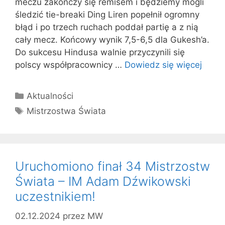
meczu zakończy się remisem i będziemy mogli
śledzić tie-breaki Ding Liren popełnił ogromny
błąd i po trzech ruchach poddał partię a z nią
cały mecz. Końcowy wynik 7,5-6,5 dla Gukesh’a.
Do sukcesu Hindusa walnie przyczynili się
polscy współpracownicy …
Dowiedz się więcej
Kategorie
Aktualności
Tagi
Mistrzostwa Świata
Uruchomiono finał 34 Mistrzostw
Świata – IM Adam Dźwikowski
uczestnikiem!
02.12.2024
przez
MW