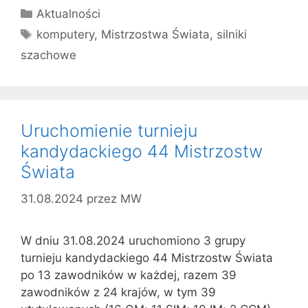
Kategorie
Aktualności
Tagi
komputery
,
Mistrzostwa Świata
,
silniki
szachowe
Uruchomienie turnieju
kandydackiego 44 Mistrzostw
Świata
31.08.2024
przez
MW
W dniu 31.08.2024 uruchomiono 3 grupy
turnieju kandydackiego 44 Mistrzostw Świata
po 13 zawodników w każdej, razem 39
zawodników z 24 krajów, w tym 39