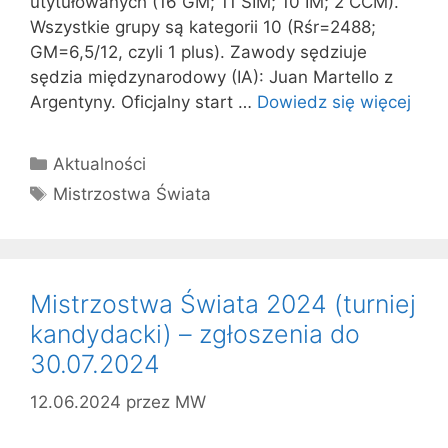
utytułowanych (16 GM; 11 SIM; 10 IM; 2 CCM).
Wszystkie grupy są kategorii 10 (Rśr=2488;
GM=6,5/12, czyli 1 plus). Zawody sędziuje
sędzia międzynarodowy (IA): Juan Martello z
Argentyny. Oficjalny start …
Dowiedz się więcej
Kategorie
Aktualności
Tagi
Mistrzostwa Świata
Mistrzostwa Świata 2024 (turniej
kandydacki) – zgłoszenia do
30.07.2024
12.06.2024
przez
MW