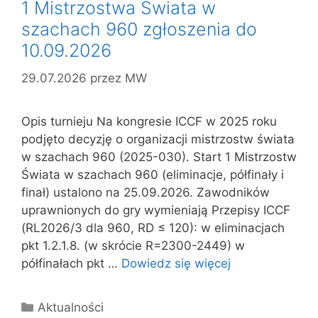
1 Mistrzostwa Świata w
szachach 960 zgłoszenia do
10.09.2026
29.07.2026
przez
MW
Opis turnieju Na kongresie ICCF w 2025 roku
podjęto decyzję o organizacji mistrzostw świata
w szachach 960 (2025-030). Start 1 Mistrzostw
Świata w szachach 960 (eliminacje, półfinały i
finał) ustalono na 25.09.2026. Zawodników
uprawnionych do gry wymieniają Przepisy ICCF
(RL2026/3 dla 960, RD ≤ 120): w eliminacjach
pkt 1.2.1.8. (w skrócie R=2300-2449) w
półfinałach pkt …
Dowiedz się więcej
Kategorie
Aktualności