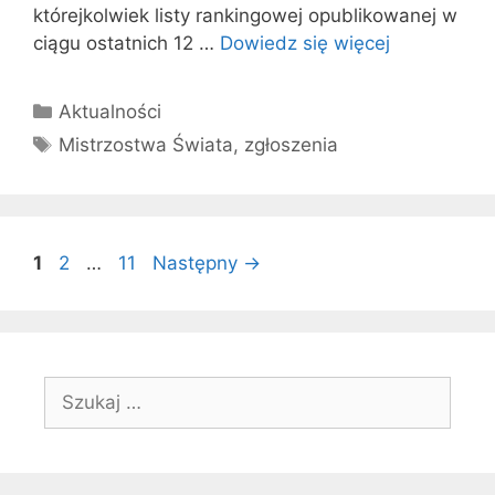
którejkolwiek listy rankingowej opublikowanej w
ciągu ostatnich 12 …
Dowiedz się więcej
Kategorie
Aktualności
Tagi
Mistrzostwa Świata
,
zgłoszenia
Strona
Strona
Strona
1
2
…
11
Następny
→
Szukaj: