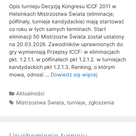
Opis turnieju Decyzją Kongresu ICCF 2011 w
Helsinkach Mistrzostwa Świata (eliminacje,
półfinały, turnieje kandydackie) mają startować
co roku w tych samych terminach. Start
eliminacji 50 Mistrzostw Świata został ustalony
na 20.03.2026. Zawodników uprawnionych do
gry wymieniają Przepisy ICCF: w eliminacjach
pkt. 1.2.1.1. w półfinałach pkt 1.2.1.2. w turniejach
kandydackich pkt 1.2.1.3. Ranking, o którym
mowa, odnosi …
Dowiedz się więcej
Kategorie
Aktualności
Tagi
Mistrzostwa Świata
,
turnieje
,
zgłoszenia
Uruchomienie turnieju