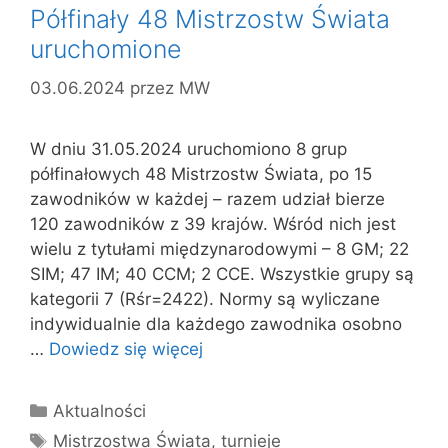
Półfinały 48 Mistrzostw Świata
uruchomione
03.06.2024
przez
MW
W dniu 31.05.2024 uruchomiono 8 grup
półfinałowych 48 Mistrzostw Świata, po 15
zawodników w każdej – razem udział bierze
120 zawodników z 39 krajów. Wśród nich jest
wielu z tytułami międzynarodowymi – 8 GM; 22
SIM; 47 IM; 40 CCM; 2 CCE. Wszystkie grupy są
kategorii 7 (Rśr=2422). Normy są wyliczane
indywidualnie dla każdego zawodnika osobno
…
Dowiedz się więcej
Kategorie
Aktualności
Tagi
Mistrzostwa Świata
,
turnieje