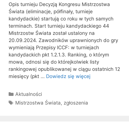
Opis turnieju Decyzją Kongresu Mistrzostwa
Świata (eliminacje, półfinały, turnieje
kandydackie) startują co roku w tych samych
terminach. Start turnieju kandydackiego 44
Mistrzostw Świata został ustalony na
20.09.2024. Zawodników uprawnionych do gry
wymieniają Przepisy ICCF: w turniejach
kandydackich pkt 1.2.1.3. Ranking, o którym
mowa, odnosi się do którejkolwiek listy
rankingowej opublikowanej w ciągu ostatnich 12
miesięcy (pkt …
Dowiedz się więcej
Kategorie
Aktualności
Tagi
Mistrzostwa Świata
,
zgłoszenia