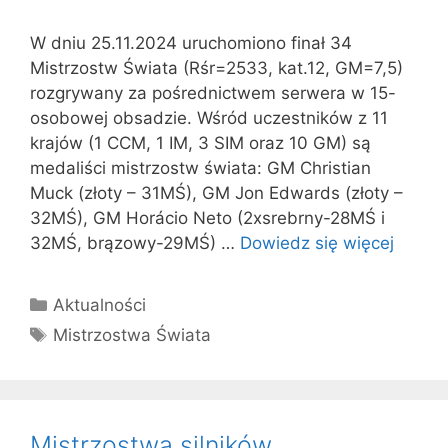
W dniu 25.11.2024 uruchomiono finał 34
Mistrzostw Świata (Rśr=2533, kat.12, GM=7,5)
rozgrywany za pośrednictwem serwera w 15-
osobowej obsadzie. Wśród uczestników z 11
krajów (1 CCM, 1 IM, 3 SIM oraz 10 GM) są
medaliści mistrzostw świata: GM Christian
Muck (złoty – 31MŚ), GM Jon Edwards (złoty –
32MŚ), GM Horácio Neto (2xsrebrny-28MŚ i
32MŚ, brązowy-29MŚ) …
Dowiedz się więcej
Kategorie
Aktualności
Tagi
Mistrzostwa Świata
Mistrzostwa silników