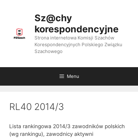
Przejdź
do
Sz@chy
treści
korespondencyjne
Strona internetowa Komisji Szachów
Korespondencyjnych Polskiego Związku
Szachowego
Menu
RL40 2014/3
Lista rankingowa 2014/3 zawodników polskich
(wg rankingu), zawodnicy aktywni