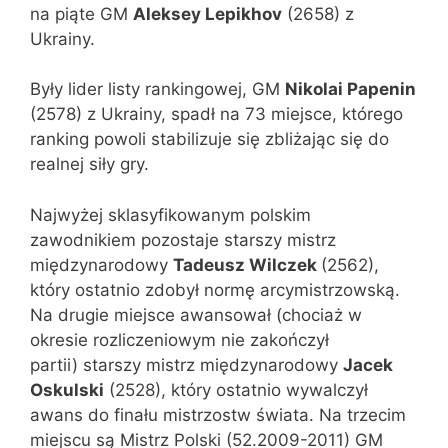
na piąte GM
Aleksey Lepikhov
(2658) z
Ukrainy.
Były lider listy rankingowej, GM
Nikolai Papenin
(2578) z Ukrainy, spadł na 73 miejsce, którego
ranking powoli stabilizuje się zbliżając się do
realnej siły gry.
Najwyżej sklasyfikowanym polskim
zawodnikiem pozostaje starszy mistrz
międzynarodowy
Tadeusz Wilczek
(2562),
który ostatnio zdobył normę arcymistrzowską.
Na drugie miejsce awansował (chociaż w
okresie rozliczeniowym nie zakończył
partii) starszy mistrz międzynarodowy
Jacek
Oskulski
(2528), który ostatnio wywalczył
awans do finału mistrzostw świata. Na trzecim
miejscu są Mistrz Polski (52.2009-2011) GM