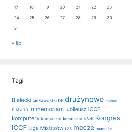
17
18
19
20
21
22
23
24
25
26
27
28
29
30
31
« lip
Tagi
drużynowe
Bielecki
ciekawostki
DE
felieton
in memoriam
jubileusz ICCF
historia
Kongres
komputery
komunikat
komunikat KSzK
mecze
ICCF
Liga Mistrzów
LSS
memoriał