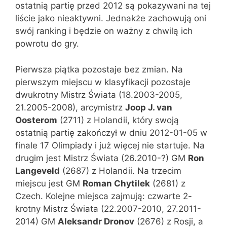
ostatnią partię przed 2012 są pokazywani na tej
liście jako nieaktywni. Jednakże zachowują oni
swój ranking i będzie on ważny z chwilą ich
powrotu do gry.
Pierwsza piątka pozostaje bez zmian. Na
pierwszym miejscu w klasyfikacji pozostaje
dwukrotny Mistrz Świata (18.2003-2005,
21.2005-2008), arcymistrz
Joop J. van
Oosterom
(2711) z Holandii, który swoją
ostatnią partię zakończył w dniu 2012-01-05 w
finale 17 Olimpiady i już więcej nie startuje. Na
drugim jest Mistrz Świata (26.2010-?) GM
Ron
Langeveld
(2687) z Holandii. Na trzecim
miejscu jest GM
Roman Chytilek
(2681) z
Czech. Kolejne miejsca zajmują: czwarte 2-
krotny Mistrz Świata (22.2007-2010, 27.2011-
2014) GM
Aleksandr Dronov
(2676) z Rosji, a