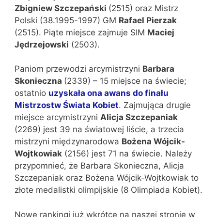
Zbigniew Szczepański
(2515) oraz Mistrz
Polski (38.1995-1997) GM
Rafael Pierzak
(2515). Piąte miejsce zajmuje SIM
Maciej
Jędrzejowski
(2503).
Paniom przewodzi arcymistrzyni
Barbara
Skonieczna
(2339) – 15 miejsce na świecie;
ostatnio
uzyskała ona awans do finału
Mistrzostw Świata Kobiet
. Zajmująca drugie
miejsce arcymistrzyni
Alicja Szczepaniak
(2269) jest 39 na światowej liście, a trzecia
mistrzyni międzynarodowa
Bożena Wójcik-
Wojtkowiak
(2156) jest 71 na świecie. Należy
przypomnieć, że Barbara Skonieczna, Alicja
Szczepaniak oraz Bożena Wójcik-Wojtkowiak to
złote medalistki olimpijskie (8 Olimpiada Kobiet).
Nowe rankingi już wkrótce na naszej stronie w