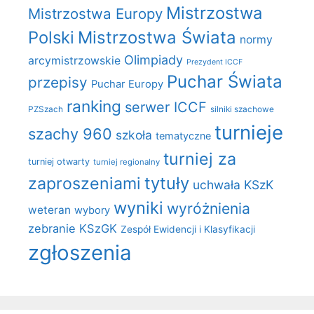
Mistrzostwa
Mistrzostwa Europy
Polski
Mistrzostwa Świata
normy
Olimpiady
arcymistrzowskie
Prezydent ICCF
Puchar Świata
przepisy
Puchar Europy
ranking
serwer ICCF
PZSzach
silniki szachowe
turnieje
szachy 960
szkoła
tematyczne
turniej za
turniej otwarty
turniej regionalny
zaproszeniami
tytuły
uchwała KSzK
wyniki
wyróżnienia
weteran
wybory
zebranie KSzGK
Zespół Ewidencji i Klasyfikacji
zgłoszenia