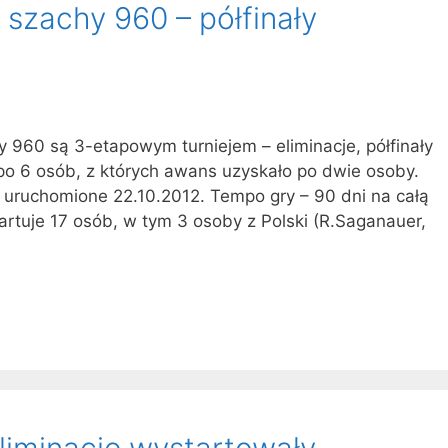
 szachy 960 – półfinały
 960 są 3-etapowym turniejem – eliminacje, półfinały
p po 6 osób, z których awans uzyskało po dwie osoby.
 uruchomione 22.10.2012. Tempo gry – 90 dni na całą
tartuje 17 osób, w tym 3 osoby z Polski (R.Saganauer,
liminacje wystartowały