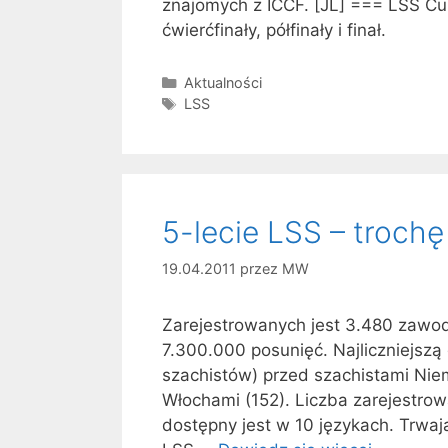
znajomych z ICCF. [JL] === LSS Cup
ćwierćfinały, półfinały i finał.
Kategorie
Aktualności
Tagi
LSS
5-lecie LSS – trochę
19.04.2011
przez
MW
Zarejestrowanych jest 3.480 zawod
7.300.000 posunięć. Najliczniejsz
szachistów) przed szachistami Niem
Włochami (152). Liczba zarejestro
dostępny jest w 10 językach. Trwają