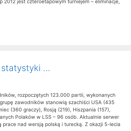
 2012 jest czteroetapowym turniejem – eliminacje,
 statystyki …
ników, rozpoczętych 123.000 partii, wykonanych
ą grupę zawodników stanowią szachiści USA (435
iec (360 graczy), Rosją (219), Hiszpania (157),
wanych Polaków w LSS – 96 osób. Aktualnie serwer
 prace nad wersją polską i turecką. Z okazji 5-lecia