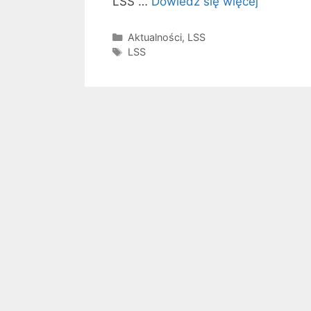
LSS …
Dowiedz się więcej
Kategorie
Aktualności
,
LSS
Tagi
LSS