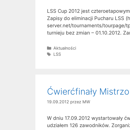
LSS Cup 2012 jest czteroetapowym tur
Zapisy do eliminacji Pucharu LSS (h
server.net/tournaments/tourpage/t
turnieju bez zmian – 01.10.2012. Za
Kategorie
Aktualności
Tagi
LSS
Ćwierćfinały Mistrz
19.09.2012
przez
MW
W dniu 17.09.2012 wystartowały ćw
udziałem 126 zawodników. Zorgani