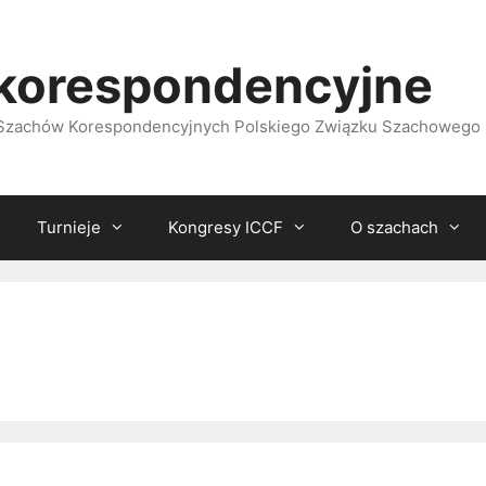
korespondencyjne
i Szachów Korespondencyjnych Polskiego Związku Szachowego
Turnieje
Kongresy ICCF
O szachach