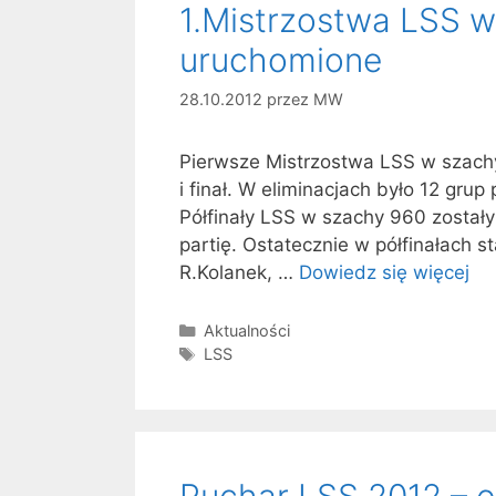
1.Mistrzostwa LSS w
uruchomione
28.10.2012
przez
MW
Pierwsze Mistrzostwa LSS w szachy
i finał. W eliminacjach było 12 gru
Półfinały LSS w szachy 960 zostały
partię. Ostatecznie w półfinałach s
R.Kolanek, …
Dowiedz się więcej
Kategorie
Aktualności
Tagi
LSS
Puchar LSS 2012 – e