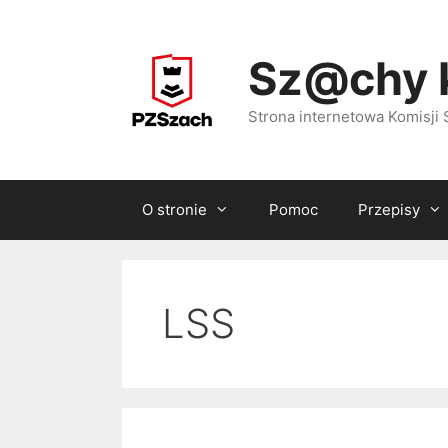
Przejdź
do
Sz@chy 
treści
Strona internetowa Komisj
O stronie
Pomoc
Przepisy
LSS