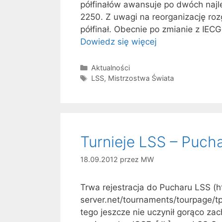
półfinałów awansuje po dwóch najle
2250. Z uwagi na reorganizację roz
półfinał. Obecnie po zmianie z IECG 
Dowiedz się więcej
Kategorie
Aktualności
Tagi
LSS
,
Mistrzostwa Świata
Turnieje LSS – Puch
18.09.2012
przez
MW
Trwa rejestracja do Pucharu LSS (ht
server.net/tournaments/tourpage/tp
tego jeszcze nie uczynił gorąco za