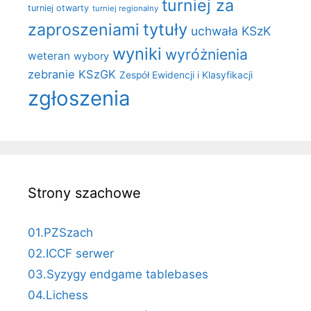
turniej za
turniej otwarty
turniej regionalny
zaproszeniami
tytuły
uchwała KSzK
wyniki
wyróżnienia
weteran
wybory
zebranie KSzGK
Zespół Ewidencji i Klasyfikacji
zgłoszenia
Strony szachowe
01.PZSzach
02.ICCF serwer
03.Syzygy endgame tablebases
04.Lichess