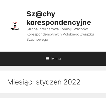
Przejdź
do
Sz@chy
treści
korespondencyjne
Strona internetowa Komisji Szachów
Korespondencyjnych Polskiego Związku
Szachowego
Menu
Miesiąc:
styczeń 2022