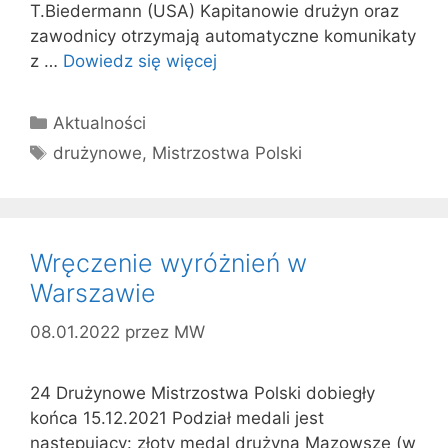
T.Biedermann (USA) Kapitanowie drużyn oraz
zawodnicy otrzymają automatyczne komunikaty
z …
Dowiedz się więcej
Kategorie
Aktualności
Tagi
drużynowe
,
Mistrzostwa Polski
Wręczenie wyróżnień w
Warszawie
08.01.2022
przez
MW
24 Drużynowe Mistrzostwa Polski dobiegły
końca 15.12.2021 Podział medali jest
następujący: złoty medal drużyna Mazowsze (w