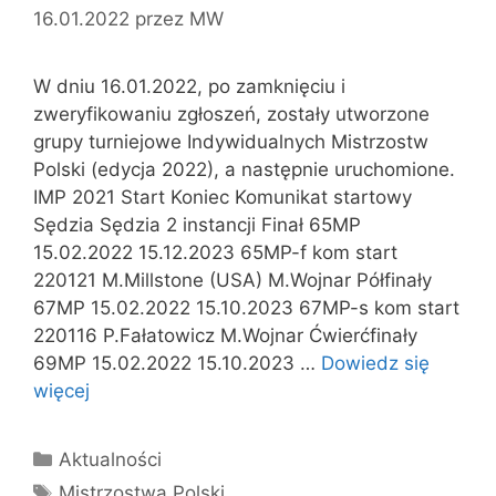
16.01.2022
przez
MW
W dniu 16.01.2022, po zamknięciu i
zweryfikowaniu zgłoszeń, zostały utworzone
grupy turniejowe Indywidualnych Mistrzostw
Polski (edycja 2022), a następnie uruchomione.
IMP 2021 Start Koniec Komunikat startowy
Sędzia Sędzia 2 instancji Finał 65MP
15.02.2022 15.12.2023 65MP-f kom start
220121 M.Millstone (USA) M.Wojnar Półfinały
67MP 15.02.2022 15.10.2023 67MP-s kom start
220116 P.Fałatowicz M.Wojnar Ćwierćfinały
69MP 15.02.2022 15.10.2023 …
Dowiedz się
więcej
Kategorie
Aktualności
Tagi
Mistrzostwa Polski