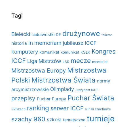
Tagi
drużynowe
Bielecki
ciekawostki
DE
felieton
in memoriam
jubileusz ICCF
historia
Kongres
komputery
komunikat
komunikat KSzK
mecze
ICCF
Liga Mistrzów
LSS
memoriał
Mistrzostwa
Mistrzostwa Europy
Polski
Mistrzostwa Świata
normy
Olimpiady
arcymistrzowskie
Prezydent ICCF
Puchar Świata
przepisy
Puchar Europy
ranking
serwer ICCF
PZSzach
silniki szachowe
turnieje
szachy 960
szkoła
tematyczne