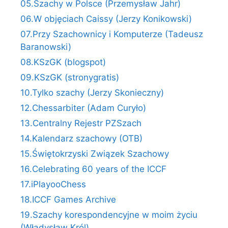
05.Szachy w Polsce (Przemysław Jahr)
06.W objęciach Caissy (Jerzy Konikowski)
07.Przy Szachownicy i Komputerze (Tadeusz
Baranowski)
08.KSzGK (blogspot)
09.KSzGK (stronygratis)
10.Tylko szachy (Jerzy Skonieczny)
12.Chessarbiter (Adam Curyło)
13.Centralny Rejestr PZSzach
14.Kalendarz szachowy (OTB)
15.Świętokrzyski Związek Szachowy
16.Celebrating 60 years of the ICCF
17.iPlayooChess
18.ICCF Games Archive
19.Szachy korespondencyjne w moim życiu
(Władysław Król)