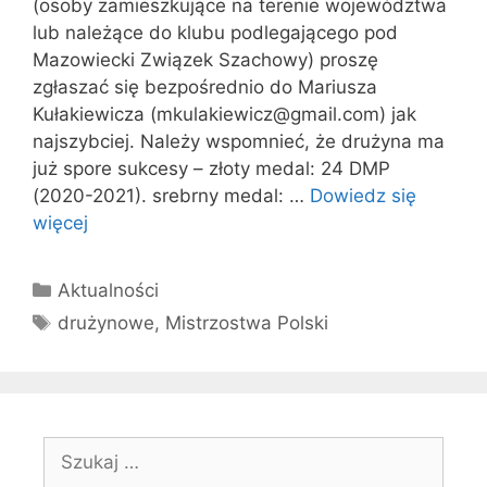
(osoby zamieszkujące na terenie województwa
lub należące do klubu podlegającego pod
Mazowiecki Związek Szachowy) proszę
zgłaszać się bezpośrednio do Mariusza
Kułakiewicza (mkulakiewicz@gmail.com) jak
najszybciej. Należy wspomnieć, że drużyna ma
już spore sukcesy – złoty medal: 24 DMP
(2020-2021). srebrny medal: …
Dowiedz się
więcej
Kategorie
Aktualności
Tagi
drużynowe
,
Mistrzostwa Polski
Szukaj: