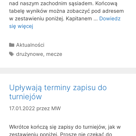
nad naszym zachodnim sąsiadem. Końcową
tabelę wyników można zobaczyć pod adresem
w zestawieniu poniżej. Kapitanem …
Dowiedz
się więcej
Kategorie
Aktualności
Tagi
drużynowe
,
mecze
Upływają terminy zapisu do
turniejów
17.01.2022
przez
MW
Wkrótce kończą się zapisy do turniejów, jak w
zestawieniu poniżej. Proszę nie czekać do