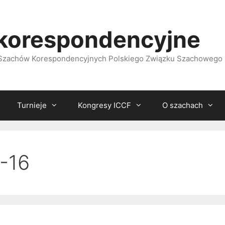
korespondencyjne
i Szachów Korespondencyjnych Polskiego Związku Szachowego
Turnieje
Kongresy ICCF
O szachach
-16