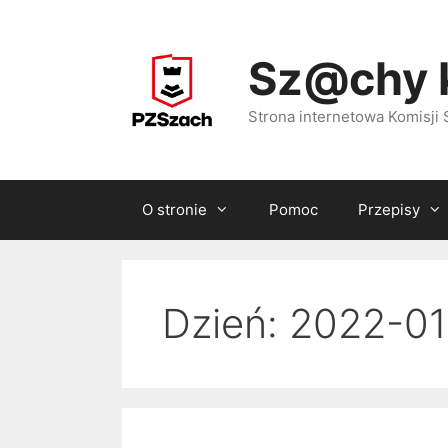
Przejdź
do
Sz@chy 
treści
Strona internetowa Komisj
O stronie
Pomoc
Przepisy
Dzień:
2022-01