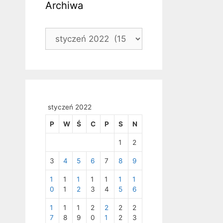
Archiwa
Archiwa
styczeń 2022
P
W
Ś
C
P
S
N
1
2
3
4
5
6
7
8
9
1
1
1
1
1
1
1
0
1
2
3
4
5
6
1
1
1
2
2
2
2
7
8
9
0
1
2
3