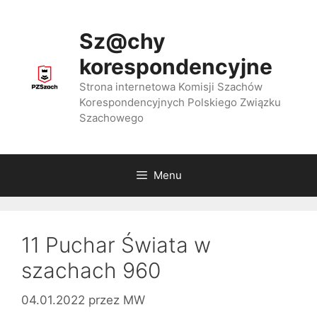
Przejdź
do
Sz@chy
treści
korespondencyjne
Strona internetowa Komisji Szachów
Korespondencyjnych Polskiego Związku
Szachowego
Menu
11 Puchar Świata w
szachach 960
04.01.2022
przez
MW