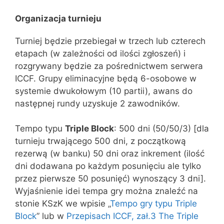
Organizacja turnieju
Turniej będzie przebiegał w trzech lub czterech
etapach (w zależności od ilości zgłoszeń) i
rozgrywany będzie za pośrednictwem serwera
ICCF. Grupy eliminacyjne będą 6-osobowe w
systemie dwukołowym (10 partii), awans do
następnej rundy uzyskuje 2 zawodników.
Tempo typu
Triple Block
: 500 dni (50/50/3) [dla
turnieju trwającego 500 dni, z początkową
rezerwą (w banku) 50 dni oraz inkrement (ilość
dni dodawana po każdym posunięciu ale tylko
przez pierwsze 50 posunięć) wynoszący 3 dni].
Wyjaśnienie idei tempa gry można znaleźć na
stonie KSzK we wpisie „
Tempo gry typu Triple
Block
” lub w
Przepisach ICCF, zał.3 The Triple