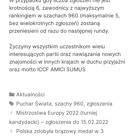
W przypadku gdy liczba zgłoszeń nie jest
krotnością 6, zawodnicy z najwyższym
rankingiem w szachach 960 (maksymalnie 5,
bez wielokrotnych zgłoszeń) zostaną
przeniesieni od razu do następnej rundy.
Życzymy wszystkim uczestnikom wielu
interesujących partii oraz nawiązania nowych
znajomości w innych krajach w duchu przyjaźni
oraz motto ICCF AMICI SUMUS
Kategorie
Aktualności
Tagi
Puchar Świata
,
szachy 960
,
zgłoszenia
Mistrzostwa Europy 2022 (turniej
kandydacki) – zgłoszenia do 15.02.2022
Polska zdobyła brązowy medal w 3