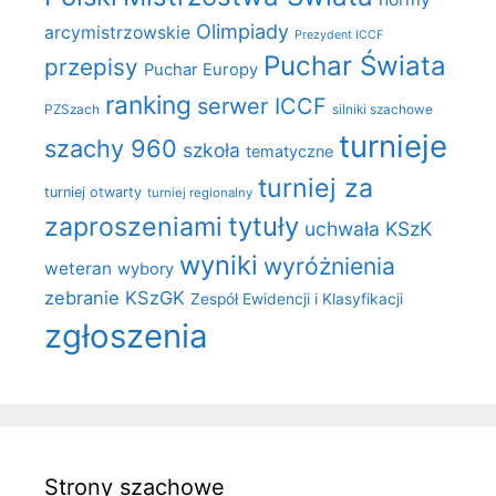
Olimpiady
arcymistrzowskie
Prezydent ICCF
Puchar Świata
przepisy
Puchar Europy
ranking
serwer ICCF
PZSzach
silniki szachowe
turnieje
szachy 960
szkoła
tematyczne
turniej za
turniej otwarty
turniej regionalny
zaproszeniami
tytuły
uchwała KSzK
wyniki
wyróżnienia
weteran
wybory
zebranie KSzGK
Zespół Ewidencji i Klasyfikacji
zgłoszenia
Strony szachowe