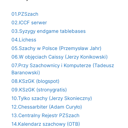
01.PZSzach
02.ICCF serwer
03.Syzygy endgame tablebases
04.Lichess
05.Szachy w Polsce (Przemysław Jahr)
06.W objęciach Caissy (Jerzy Konikowski)
07.Przy Szachownicy i Komputerze (Tadeusz
Baranowski)
08.KSzGK (blogspot)
09.KSzGK (stronygratis)
10.Tylko szachy (Jerzy Skonieczny)
12.Chessarbiter (Adam Curyło)
13.Centralny Rejestr PZSzach
14.Kalendarz szachowy (OTB)