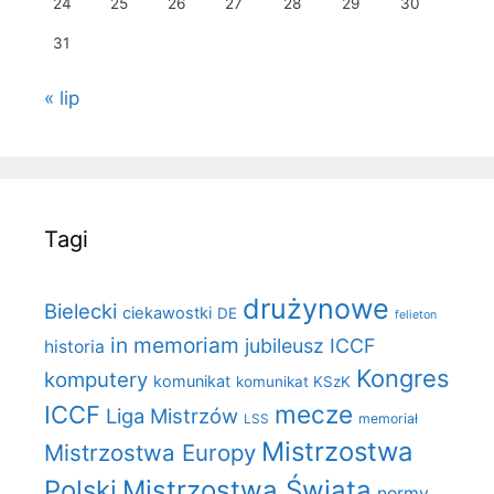
24
25
26
27
28
29
30
31
« lip
Tagi
drużynowe
Bielecki
ciekawostki
DE
felieton
in memoriam
jubileusz ICCF
historia
Kongres
komputery
komunikat
komunikat KSzK
mecze
ICCF
Liga Mistrzów
LSS
memoriał
Mistrzostwa
Mistrzostwa Europy
Polski
Mistrzostwa Świata
normy