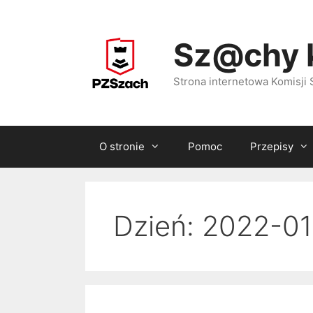
Przejdź
do
Sz@chy 
treści
Strona internetowa Komisj
O stronie
Pomoc
Przepisy
Dzień:
2022-01