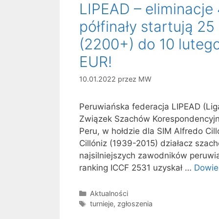
LIPEAD – eliminacje
półfinały startują 25
(2200+) do 10 lutego
EUR!
10.01.2022
przez
MW
Peruwiańska federacja LIPEAD (Lig
Związek Szachów Korespondencyjny
Peru, w hołdzie dla SIM Alfredo Cil
Cillóniz (1939-2015) działacz szac
najsilniejszych zawodników peruwi
ranking ICCF 2531 uzyskał …
Dowie
Kategorie
Aktualności
Tagi
turnieje
,
zgłoszenia