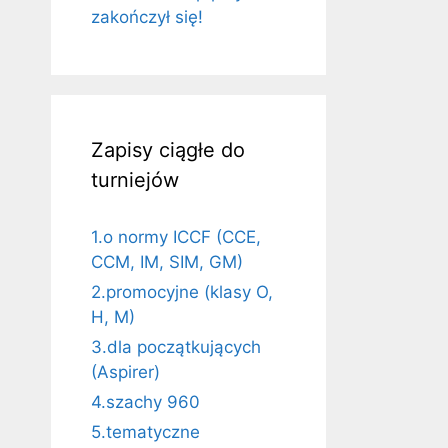
zakończył się!
Zapisy ciągłe do
turniejów
1.o normy ICCF (CCE,
CCM, IM, SIM, GM)
2.promocyjne (klasy O,
H, M)
3.dla początkujących
(Aspirer)
4.szachy 960
5.tematyczne