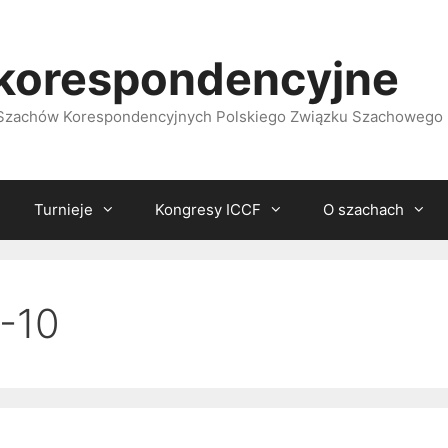
korespondencyjne
i Szachów Korespondencyjnych Polskiego Związku Szachowego
Turnieje
Kongresy ICCF
O szachach
-10