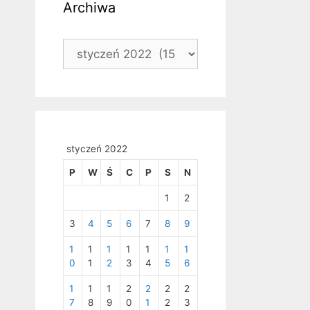
Archiwa
Archiwa
styczeń 2022
P
W
Ś
C
P
S
N
1
2
3
4
5
6
7
8
9
1
1
1
1
1
1
1
0
1
2
3
4
5
6
1
1
1
2
2
2
2
7
8
9
0
1
2
3