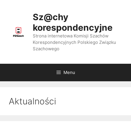
Przejdź
do
Sz@chy
treści
korespondencyjne
Strona internetowa Komisji Szachów
Korespondencyjnych Polskiego Związku
Szachowego
Menu
Aktualności