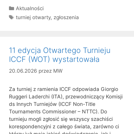
Kategorie
Aktualności
Tagi
turniej otwarty
,
zgłoszenia
11 edycja Otwartego Turnieju
ICCF (WOT) wystartowała
20.06.2026
przez
MW
Za turniej z ramienia ICCF odpowiada Giorgio
Ruggeri Laderchi (ITA), przewodniczący Komisji
ds Innych Turniejów (ICCF Non-Title
Tournaments Commissioner – NTTC). Do
turnieju mogli zgłosić się wszyscy szachiści
korespondencyjni z całego świata, zarówno ci
którzy już mają jakieś doświadczenie, jak i