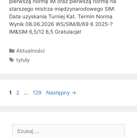
pierwszą normę IM oraz pierwszą normę na
starszego mistrza międzynarodowego SIM:
Data uzyskania Turniej Kat. Termin Norma
Wynik 08.06.2026 WS/SIM/B/69 6 2025-?
IM&SIM 6,5/12 6,5 Gratulacje!
Kategorie
Aktualności
Tagi
tytuły
Strona
Strona
Strona
1
2
…
129
Następny
→
Szukaj: