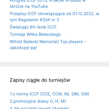
Kongres ICCF 2013, Kraków (Polska) w
skrócie na YouTube
Przepisy ICCF obowiązujące od 01.12.2022, w
tym Regulamin KSzK nr 3
Świętując 60-lecie ICCF
Turnieje Witka Bieleckiego
Witold Bielecki Memorial/ Top players –
zakończył się!
Zapisy ciągłe do turniejów
1.o normy ICCF (CCE, CCM, IM, SIM, GM)
2.promocyjne (klasy O, H, M)
3.dla początkujących (Aspirer)