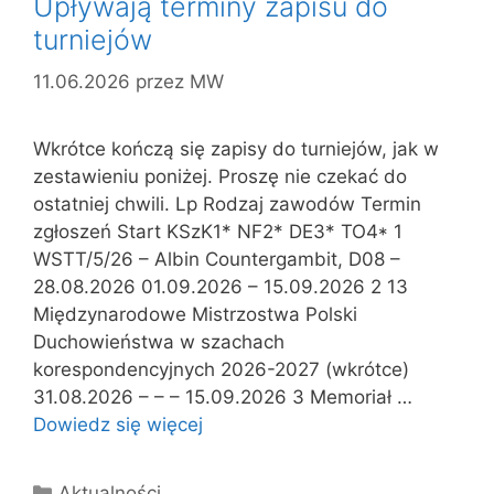
Upływają terminy zapisu do
turniejów
11.06.2026
przez
MW
Wkrótce kończą się zapisy do turniejów, jak w
zestawieniu poniżej. Proszę nie czekać do
ostatniej chwili. Lp Rodzaj zawodów Termin
zgłoszeń Start KSzK1* NF2* DE3* TO4* 1
WSTT/5/26 – Albin Countergambit, D08 –
28.08.2026 01.09.2026 – 15.09.2026 2 13
Międzynarodowe Mistrzostwa Polski
Duchowieństwa w szachach
korespondencyjnych 2026-2027 (wkrótce)
31.08.2026 – – – 15.09.2026 3 Memoriał …
Dowiedz się więcej
Kategorie
Aktualności