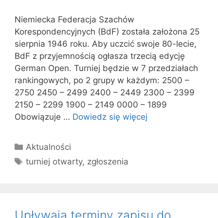
Niemiecka Federacja Szachów
Korespondencyjnych (BdF) została założona 25
sierpnia 1946 roku. Aby uczcić swoje 80-lecie,
BdF z przyjemnością ogłasza trzecią edycję
German Open. Turniej będzie w 7 przedziałach
rankingowych, po 2 grupy w każdym: 2500 –
2750 2450 – 2499 2400 – 2449 2300 – 2399
2150 – 2299 1900 – 2149 0000 – 1899
Obowiązuje …
Dowiedz się więcej
Kategorie
Aktualności
Tagi
turniej otwarty
,
zgłoszenia
Upływają terminy zapisu do