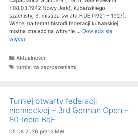
Capablanca Graupera (*19.11.1888 Hawana
†08.03.1942 Nowy Jork), kubańskiego
szachisty, 3. mistrza świata FIDE (1921 – 1927).
Więcej na temat historii federacji kubańskiej
można znaleźć na witrynie …
Dowiedz się
więcej
Kategorie
Aktualności
Tagi
turniej za zaproszeniami
Turniej otwarty federacji
niemieckiej – 3rd German Open –
80-lecie BdF
05.08.2026
przez
MW