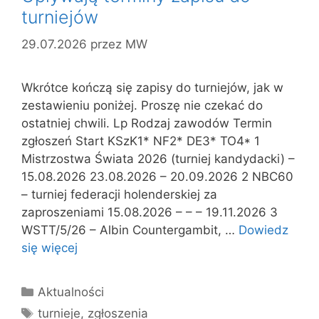
turniejów
29.07.2026
przez
MW
Wkrótce kończą się zapisy do turniejów, jak w
zestawieniu poniżej. Proszę nie czekać do
ostatniej chwili. Lp Rodzaj zawodów Termin
zgłoszeń Start KSzK1* NF2* DE3* TO4* 1
Mistrzostwa Świata 2026 (turniej kandydacki) –
15.08.2026 23.08.2026 – 20.09.2026 2 NBC60
– turniej federacji holenderskiej za
zaproszeniami 15.08.2026 – – – 19.11.2026 3
WSTT/5/26 – Albin Countergambit, …
Dowiedz
się więcej
Kategorie
Aktualności
Tagi
turnieje
,
zgłoszenia