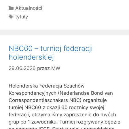
Kategorie
Aktualności
Tagi
tytuły
NBC60 – turniej federacji
holenderskiej
29.06.2026
przez
MW
Holenderska Federacja Szachów
Korespondencyjnych (Nederlandse Bond van
Correspondentieschakers NBC) organizuje
turniej NBC60 z okazji 60 rocznicy swojej
federacji, otrzymaliśmy zaproszenie do dwóch
grup po 1 zawodniku. Turniej rozgrywany będzie
na serwerze ICCF. Start turnieju przewidziano