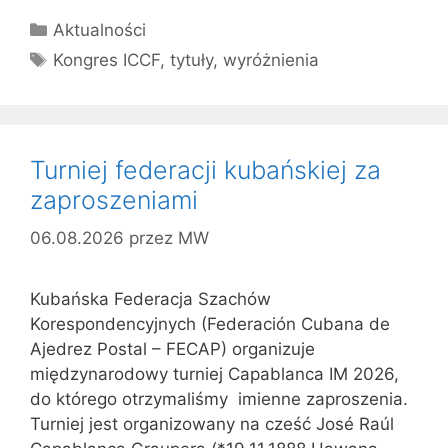
Kategorie
Aktualności
Tagi
Kongres ICCF
,
tytuły
,
wyróżnienia
Turniej federacji kubańskiej za
zaproszeniami
06.08.2026
przez
MW
Kubańska Federacja Szachów
Korespondencyjnych (Federación Cubana de
Ajedrez Postal – FECAP) organizuje
międzynarodowy turniej Capablanca IM 2026,
do którego otrzymaliśmy imienne zaproszenia.
Turniej jest organizowany na cześć José Raúl