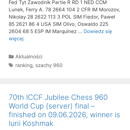
Fed Tyt Zawodnik Partie R RD 1 NED CCM
Lunek, Ferry A. 78 2664 104 2 CFR IM Morozov,
Nikolay 28 2622 113 3 POL SIM Fiedor, Paweł
85 2621 86 4 USA SIM Olivo, Oswaldo 225
2604 68 5 ESP IM Marquínez …
Dowiedz się
więcej
Kategorie
Aktualności
Tagi
ranking
,
szachy 960
70th ICCF Jubilee Chess 960
World Cup (server) final –
finished on 09.06.2026, winner is
Iurii Koshmak