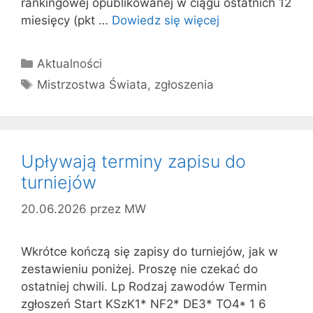
rankingowej opublikowanej w ciągu ostatnich 12
miesięcy (pkt …
Dowiedz się więcej
Kategorie
Aktualności
Tagi
Mistrzostwa Świata
,
zgłoszenia
Upływają terminy zapisu do
turniejów
20.06.2026
przez
MW
Wkrótce kończą się zapisy do turniejów, jak w
zestawieniu poniżej. Proszę nie czekać do
ostatniej chwili. Lp Rodzaj zawodów Termin
zgłoszeń Start KSzK1* NF2* DE3* TO4* 1 6