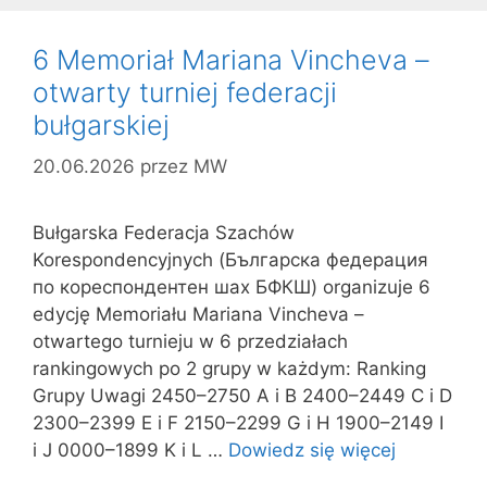
6 Memoriał Mariana Vincheva –
otwarty turniej federacji
bułgarskiej
20.06.2026
przez
MW
Bułgarska Federacja Szachów
Korespondencyjnych (Българска федерация
по кореспондентен шах БФКШ) organizuje 6
edycję Memoriału Mariana Vincheva –
otwartego turnieju w 6 przedziałach
rankingowych po 2 grupy w każdym: Ranking
Grupy Uwagi 2450–2750 A i B 2400–2449 C i D
2300–2399 E i F 2150–2299 G i H 1900–2149 I
i J 0000–1899 K i L …
Dowiedz się więcej