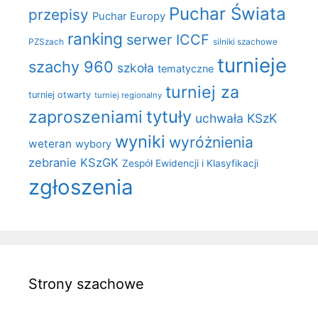
Puchar Świata
przepisy
Puchar Europy
ranking
serwer ICCF
PZSzach
silniki szachowe
turnieje
szachy 960
szkoła
tematyczne
turniej za
turniej otwarty
turniej regionalny
zaproszeniami
tytuły
uchwała KSzK
wyniki
wyróżnienia
weteran
wybory
zebranie KSzGK
Zespół Ewidencji i Klasyfikacji
zgłoszenia
Strony szachowe