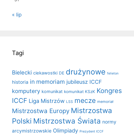
« lip
Tagi
drużynowe
Bielecki
ciekawostki
DE
felieton
in memoriam
jubileusz ICCF
historia
Kongres
komputery
komunikat
komunikat KSzK
mecze
ICCF
Liga Mistrzów
LSS
memoriał
Mistrzostwa
Mistrzostwa Europy
Polski
Mistrzostwa Świata
normy
Olimpiady
arcymistrzowskie
Prezydent ICCF