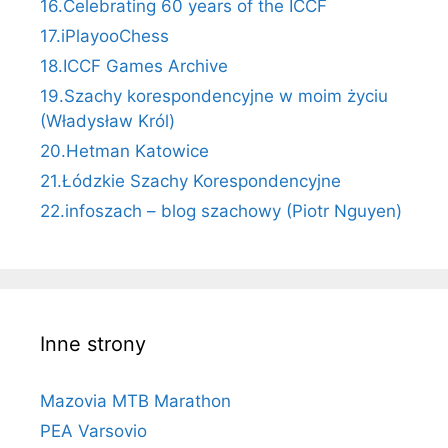
16.Celebrating 60 years of the ICCF
17.iPlayooChess
18.ICCF Games Archive
19.Szachy korespondencyjne w moim życiu
(Władysław Król)
20.Hetman Katowice
21.Łódzkie Szachy Korespondencyjne
22.infoszach – blog szachowy (Piotr Nguyen)
Inne strony
Mazovia MTB Marathon
PEA Varsovio