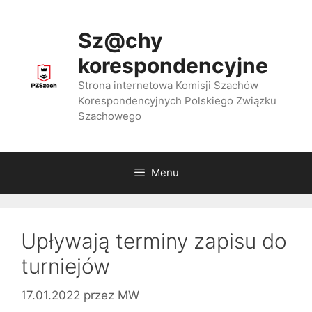
Przejdź
do
Sz@chy
treści
korespondencyjne
Strona internetowa Komisji Szachów
Korespondencyjnych Polskiego Związku
Szachowego
Menu
Upływają terminy zapisu do
turniejów
17.01.2022
przez
MW