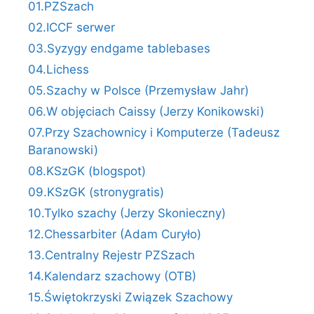
01.PZSzach
02.ICCF serwer
03.Syzygy endgame tablebases
04.Lichess
05.Szachy w Polsce (Przemysław Jahr)
06.W objęciach Caissy (Jerzy Konikowski)
07.Przy Szachownicy i Komputerze (Tadeusz
Baranowski)
08.KSzGK (blogspot)
09.KSzGK (stronygratis)
10.Tylko szachy (Jerzy Skonieczny)
12.Chessarbiter (Adam Curyło)
13.Centralny Rejestr PZSzach
14.Kalendarz szachowy (OTB)
15.Świętokrzyski Związek Szachowy