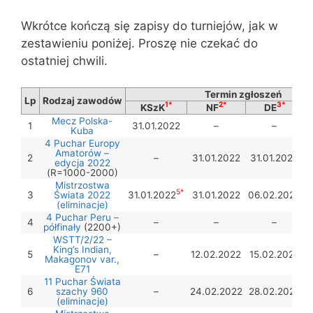
Wkrótce kończą się zapisy do turniejów, jak w
zestawieniu poniżej. Proszę nie czekać do
ostatniej chwili.
Termin zgłoszeń
Lp
Rodzaj zawodów
1*
2*
3*
KSzK
NF
DE
Mecz Polska-
1
31.01.2022
–
–
Kuba
4 Puchar Europy
Amatorów –
2
–
31.01.2022
31.01.2022
edycja 2022
(R=1000-2000)
Mistrzostwa
5*
3
Świata 2022
31.01.2022
31.01.2022
06.02.2022
(eliminacje)
4 Puchar Peru –
4
–
–
–
1
półfinały
(2200+)
WSTT/2/22 –
King’s Indian,
5
–
12.02.2022
15.02.2022
Makagonov var.,
E71
11 Puchar Świata
6
szachy 960
–
24.02.2022
28.02.2022
(eliminacje)