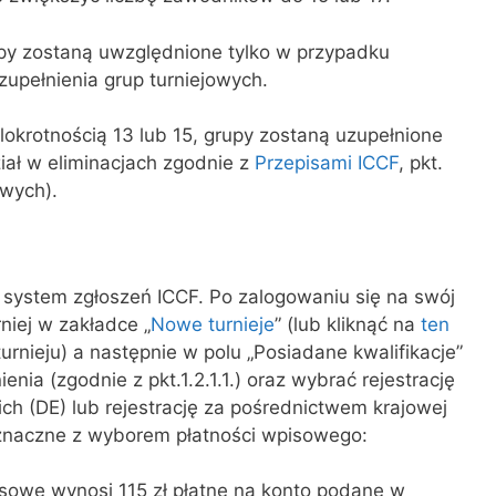
upy zostaną uwzględnione tylko w przypadku
upełnienia grup turniejowych.
elokrotnością 13 lub 15, grupy zostaną uzupełnione
ział w eliminacjach zgodnie z
Przepisami ICCF
, pkt.
owych).
system zgłoszeń ICCF. Po zalogowaniu się na swój
niej w zakładce „
Nowe turnieje
” (lub kliknąć na
ten
turnieju) a następnie w polu „Posiadane kwalifikacje”
ia (zgodnie z pkt.1.2.1.1.) oraz wybrać rejestrację
ch (DE) lub rejestrację za pośrednictwem krajowej
noznaczne z wyborem płatności wpisowego:
sowe wynosi 115 zł płatne na konto podane w