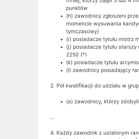
mniej, którzy zajęli 3 lub 4 
punktów
(h) zawodnicy zgłoszeni prz
momencie wysuwania kandydat
tymczasowy)
(i) posiadacze tytułu mistrz
(j) posiadacze tytułu starsz
2250 (*)
(k) posiadacze tytułu arcymi
(l) zawodnicy posiadający ra
2. Pół kwalifikacji do udziału w gru
(a) zawodnicy, którzy zdobyli
…
4. Każdy zawodnik z ustalonym ran