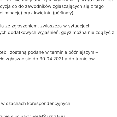
cyzja co do zawodników zgłaszających się z tego
liminacje) oraz kwietniu (półfinały).
nia ze zgłoszeniem, zwłaszcza w sytuacjach
ch dodatkowych wyjaśnień, gdyż można nie zdążyć z
ebli zostaną podane w terminie późniejszym –
ło zgłaszać się do 30.04.2021 a do turniejów
ata w szachach korespondencyjnych
grupie eliminacyjnej MŚ uzyskują: