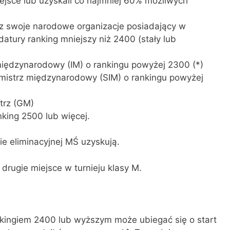
miejsce lub uzyskali co najmniej 60% możliwych
ez swoje narodowe organizacje posiadający w
ury ranking mniejszy niż 2400 (stały lub
 międzynarodowy (IM) o rankingu powyżej 2300 (*)
y mistrz międzynarodowy (SIM) o rankingu powyżej
strz (GM)
nking 2500 lub więcej.
pie eliminacyjnej MŚ uzyskują.
 drugie miejsce w turnieju klasy M.
kingiem 2400 lub wyższym może ubiegać się o start