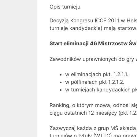
Opis turnieju
Decyzją Kongresu ICCF 2011 w Helsi
turnieje kandydackie) mają starto
Start eliminacji 46 Mistrzostw Św
Zawodników uprawnionych do gry 
w eliminacjach pkt. 1.2.1.1.
w półfinałach pkt 1.2.1.2.
w turniejach kandydackich pkt
Ranking, o którym mowa, odnosi się
ciągu ostatnich 12 miesięcy (pkt 1.2.
Zazwyczaj każda z grup MŚ składa 
turniejów o tytuły (WTTC) ma prawo