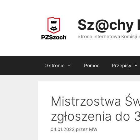
Przejdź
do
Sz@chy 
treści
Strona internetowa Komisj
O stronie
Pomoc
Przepisy
Mistrzostwa Świ
zgłoszenia do 
04.01.2022
przez
MW