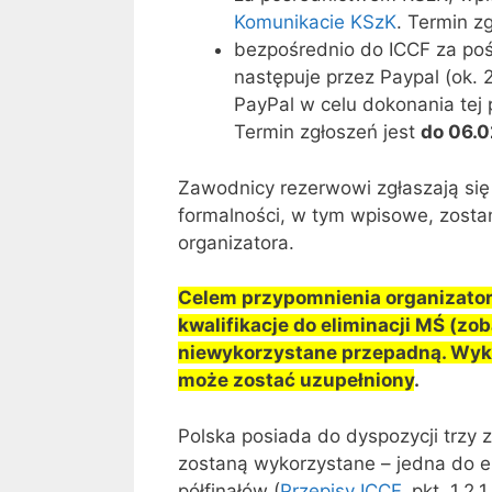
Komunikacie KSzK
. Termin z
bezpośrednio do ICCF za po
następuje przez Paypal (ok. 
PayPal w celu dokonania tej 
Termin zgłoszeń jest
do 06.
Zawodnicy rezerwowi zgłaszają si
formalności, w tym wpisowe, zosta
organizatora.
Celem przypomnienia organizator 
kwalifikacje do eliminacji MŚ (zo
niewykorzystane przepadną. Wyka
może zostać uzupełniony
.
Polska posiada do dyspozycji trzy zg
zostaną wykorzystane – jedna do el
półfinałów (
Przepisy ICCF
, pkt. 1.2.