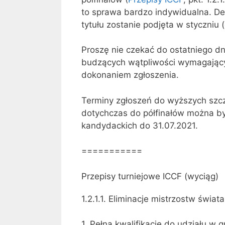
to sprawa bardzo indywidualna. De
tytułu zostanie podjęta w styczniu (e
Proszę nie czekać do ostatniego d
budzących wątpliwości wymagający
dokonaniem zgłoszenia.
Terminy zgłoszeń do wyższych szcz
dotychczas do półfinałów można by
kandydackich do 31.07.2021.
===========
Przepisy turniejowe ICCF (wyciąg)
1.2.1.1. Eliminacje mistrzostw świ
1. Pełną kwalifikację do udziału w 