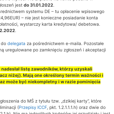
głoszeń jest
do 31.01.2022
.
średnictwem systemu DE – tu opłacenie wpisowego
24,96EUR) – nie jest konieczne posiadanie konta
płatności, wystarczy karta kredytowa/ debetowa.
02.2022
.
ę do
delegata
za pośrednictwem e-maila. Pozostałe
ną uregulowane po zamknięciu zgłoszeń i akceptacji
nadesłał listę zawodników, którzy uzyskali
bacz niżej). Mają one określony termin ważności i
z może być niekompletny i w razie pominięcia
łoszenia do MŚ z tytułu tzw. „dzikiej karty”, które
iminacji (
Przepisy ICCF
, pkt. 1.2.1.1.1.h) oraz dwie do
1.2.1.h). Nie ma jednolitych kryteriów jej przydziału i jest