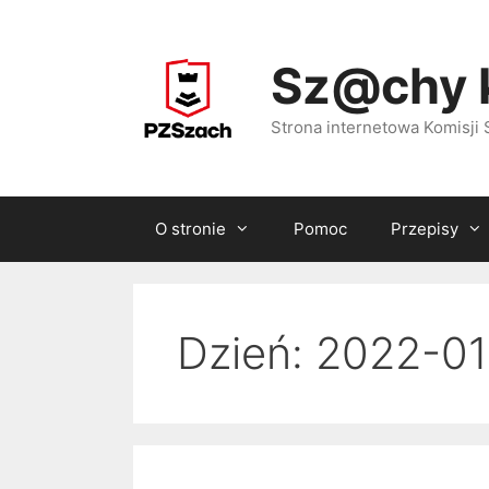
Przejdź
do
Sz@chy 
treści
Strona internetowa Komisj
O stronie
Pomoc
Przepisy
Dzień:
2022-01