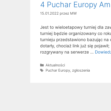
4 Puchar Europy Am
15.01.2022
przez
MW
Jest to wieloetapowy turniej dla z
turniej będzie organizowany co roku
turnieju przedstawiono bazując na 
dotarły, chociaż link już się pojawił
rozgrywany na serwerze …
Dowiedz
Kategorie
Aktualności
Tagi
Puchar Europy
,
zgłoszenia