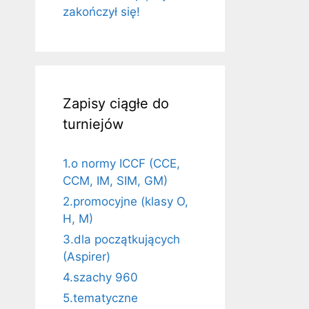
zakończył się!
Zapisy ciągłe do
turniejów
1.o normy ICCF (CCE,
CCM, IM, SIM, GM)
2.promocyjne (klasy O,
H, M)
3.dla początkujących
(Aspirer)
4.szachy 960
5.tematyczne