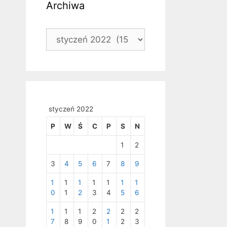
Archiwa
Archiwa
styczeń 2022
P
W
Ś
C
P
S
N
1
2
3
4
5
6
7
8
9
1
1
1
1
1
1
1
0
1
2
3
4
5
6
1
1
1
2
2
2
2
7
8
9
0
1
2
3