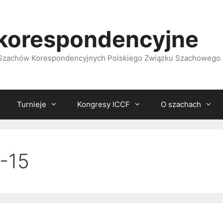
korespondencyjne
i Szachów Korespondencyjnych Polskiego Związku Szachowego
Turnieje
Kongresy ICCF
O szachach
-15