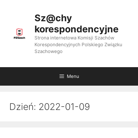
Przejdź
do
Sz@chy
treści
korespondencyjne
Strona internetowa Komisji Szachów
Korespondencyjnych Polskiego Związku
Szachowego
Menu
Dzień:
2022-01-09