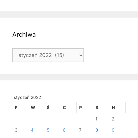
Archiwa
Archiwa
styczeń 2022
P
W
Ś
C
P
S
N
1
2
3
4
5
6
7
8
9