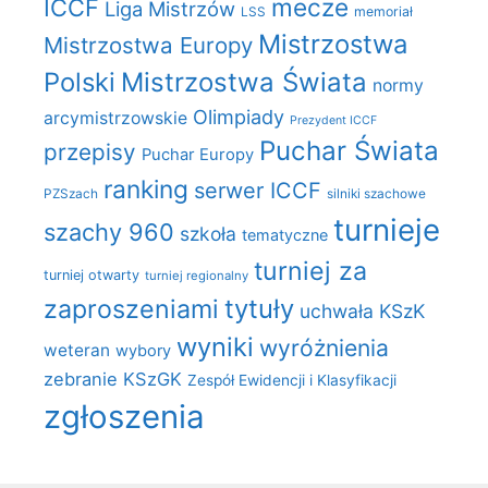
mecze
ICCF
Liga Mistrzów
LSS
memoriał
Mistrzostwa
Mistrzostwa Europy
Polski
Mistrzostwa Świata
normy
Olimpiady
arcymistrzowskie
Prezydent ICCF
Puchar Świata
przepisy
Puchar Europy
ranking
serwer ICCF
PZSzach
silniki szachowe
turnieje
szachy 960
szkoła
tematyczne
turniej za
turniej otwarty
turniej regionalny
zaproszeniami
tytuły
uchwała KSzK
wyniki
wyróżnienia
weteran
wybory
zebranie KSzGK
Zespół Ewidencji i Klasyfikacji
zgłoszenia