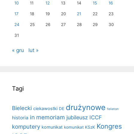
10
11
12
13
14
15
16
17
18
19
20
21
22
23
24
25
26
27
28
29
30
31
« gru
lut »
Tagi
drużynowe
Bielecki
ciekawostki
DE
felieton
in memoriam
jubileusz ICCF
historia
Kongres
komputery
komunikat
komunikat KSzK