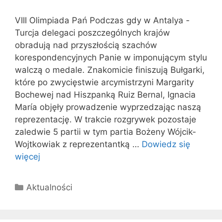
VIII Olimpiada Pań Podczas gdy w Antalya -
Turcja delegaci poszczególnych krajów
obradują nad przyszłością szachów
korespondencyjnych Panie w imponującym stylu
walczą o medale. Znakomicie finiszują Bułgarki,
które po zwycięstwie arcymistrzyni Margarity
Bochewej nad Hiszpanką Ruiz Bernal, Ignacia
María objęły prowadzenie wyprzedzając naszą
reprezentację. W trakcie rozgrywek pozostaje
zaledwie 5 partii w tym partia Bożeny Wójcik-
Wojtkowiak z reprezentantką …
Dowiedz się
więcej
Kategorie
Aktualności