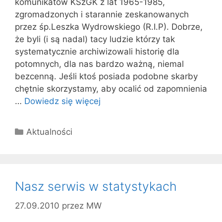
komunikatów KSzGK z lat 1965-1985,
zgromadzonych i starannie zeskanowanych
przez śp.Leszka Wydrowskiego (R.I.P). Dobrze,
że byli (i są nadal) tacy ludzie którzy tak
systematycznie archiwizowali historię dla
potomnych, dla nas bardzo ważną, niemal
bezcenną. Jeśli ktoś posiada podobne skarby
chętnie skorzystamy, aby ocalić od zapomnienia
…
Dowiedz się więcej
Kategorie
Aktualności
Nasz serwis w statystykach
27.09.2010
przez
MW