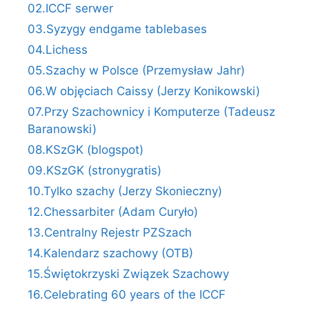
02.ICCF serwer
03.Syzygy endgame tablebases
04.Lichess
05.Szachy w Polsce (Przemysław Jahr)
06.W objęciach Caissy (Jerzy Konikowski)
07.Przy Szachownicy i Komputerze (Tadeusz
Baranowski)
08.KSzGK (blogspot)
09.KSzGK (stronygratis)
10.Tylko szachy (Jerzy Skonieczny)
12.Chessarbiter (Adam Curyło)
13.Centralny Rejestr PZSzach
14.Kalendarz szachowy (OTB)
15.Świętokrzyski Związek Szachowy
16.Celebrating 60 years of the ICCF