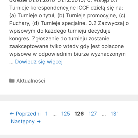
okresie 01.01.2010-31.12.2010) 0. Wstęp 0.1
Turnieje korespondencyjne ICCF dzielą się na:
(a) Turnieje o tytuł, (b) Turnieje promocyjne, (c)
Puchary, (d) Turnieje specjalne. 0.2 Zazwyczaj o
wpisowym do każdego turnieju decyduje
kongres. Zgłoszenie do turnieju zostanie
zaakceptowane tylko wtedy gdy jest opłacone
wpisowe w odpowiednim biurze wyznaczonym
…
Dowiedz się więcej
Kategorie
Aktualności
Strona
Strona
Strona
Strona
Strona
←
Poprzedni
1
…
125
126
127
…
131
Następny
→