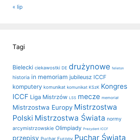
« lip
Tagi
drużynowe
Bielecki
ciekawostki
DE
felieton
in memoriam
jubileusz ICCF
historia
Kongres
komputery
komunikat
komunikat KSzK
mecze
ICCF
Liga Mistrzów
LSS
memoriał
Mistrzostwa
Mistrzostwa Europy
Polski
Mistrzostwa Świata
normy
Olimpiady
arcymistrzowskie
Prezydent ICCF
Puchar Świata
przepisy
Puchar Europy