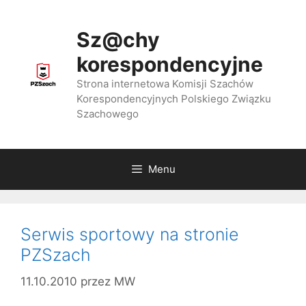
Przejdź
do
Sz@chy
treści
korespondencyjne
Strona internetowa Komisji Szachów
Korespondencyjnych Polskiego Związku
Szachowego
Menu
Serwis sportowy na stronie
PZSzach
11.10.2010
przez
MW