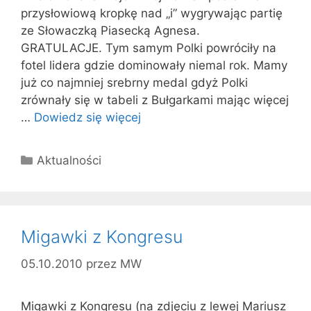
przysłowiową kropkę nad „i” wygrywając partię
ze Słowaczką Piasecką Agnesa.
GRATULACJE. Tym samym Polki powróciły na
fotel lidera gdzie dominowały niemal rok. Mamy
już co najmniej srebrny medal gdyż Polki
zrównały się w tabeli z Bułgarkami mając więcej
…
Dowiedz się więcej
Kategorie
Aktualności
Migawki z Kongresu
05.10.2010
przez
MW
Migawki z Kongresu (na zdjęciu z lewej Mariusz