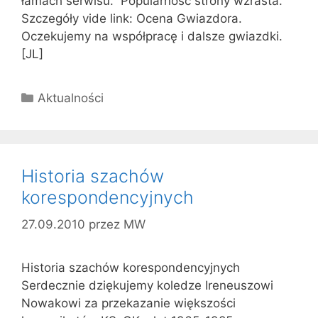
łamach serwisu. Popularność strony wzrasta.
Szczegóły vide link: Ocena Gwiazdora.
Oczekujemy na współpracę i dalsze gwiazdki.
[JL]
Kategorie
Aktualności
Historia szachów
korespondencyjnych
27.09.2010
przez
MW
Historia szachów korespondencyjnych
Serdecznie dziękujemy koledze Ireneuszowi
Nowakowi za przekazanie większości