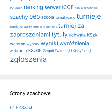
ranking
serwer ICCF
PZSzach
silniki szachowe
turnieje
szachy 960
szkoła
tematyczne
turniej za
turniej otwarty
turniej regionalny
zaproszeniami
tytuły
uchwała KSzK
wyniki
wyróżnienia
weteran
wybory
zebranie KSzGK
Zespół Ewidencji i Klasyfikacji
zgłoszenia
Strony szachowe
01.PZSzach