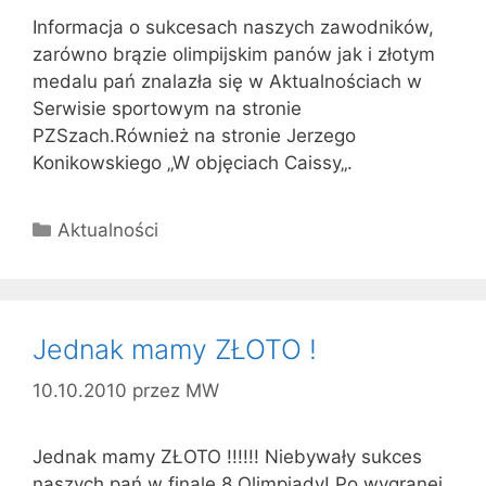
Informacja o sukcesach naszych zawodników,
zarówno brązie olimpijskim panów jak i złotym
medalu pań znalazła się w Aktualnościach w
Serwisie sportowym na stronie
PZSzach.Również na stronie Jerzego
Konikowskiego „W objęciach Caissy„.
Kategorie
Aktualności
Jednak mamy ZŁOTO !
10.10.2010
przez
MW
Jednak mamy ZŁOTO !!!!!! Niebywały sukces
naszych pań w finale 8 Olimpiady! Po wygranej