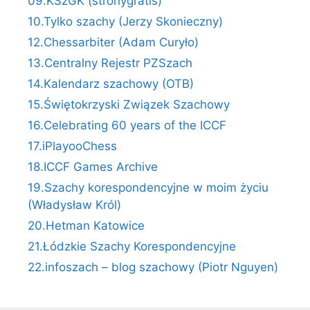
09.KSzGK (stronygratis)
10.Tylko szachy (Jerzy Skonieczny)
12.Chessarbiter (Adam Curyło)
13.Centralny Rejestr PZSzach
14.Kalendarz szachowy (OTB)
15.Świętokrzyski Związek Szachowy
16.Celebrating 60 years of the ICCF
17.iPlayooChess
18.ICCF Games Archive
19.Szachy korespondencyjne w moim życiu
(Władysław Król)
20.Hetman Katowice
21.Łódzkie Szachy Korespondencyjne
22.infoszach – blog szachowy (Piotr Nguyen)