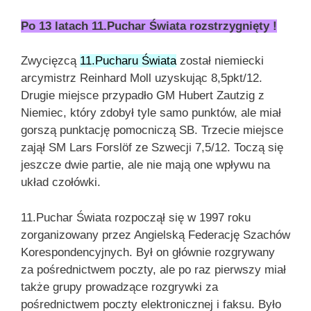
Po 13 latach 11.Puchar Świata rozstrzygnięty !
Zwycięzcą
11.Pucharu Świata
został niemiecki
arcymistrz Reinhard Moll uzyskując 8,5pkt/12.
Drugie miejsce przypadło GM Hubert Zautzig z
Niemiec, który zdobył tyle samo punktów, ale miał
gorszą punktację pomocniczą SB. Trzecie miejsce
zajął SM Lars Forslöf ze Szwecji 7,5/12. Toczą się
jeszcze dwie partie, ale nie mają one wpływu na
układ czołówki.
11.Puchar Świata rozpoczął się w 1997 roku
zorganizowany przez Angielską Federację Szachów
Korespondencyjnych. Był on głównie rozgrywany
za pośrednictwem poczty, ale po raz pierwszy miał
także grupy prowadzące rozgrywki za
pośrednictwem poczty elektronicznej i faksu. Było