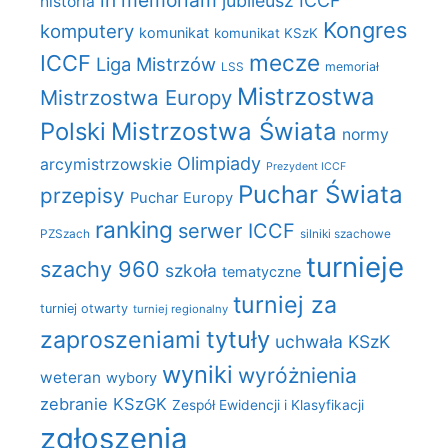
in memoriam
jubileusz ICCF
historia
Kongres
komputery
komunikat
komunikat KSzK
mecze
ICCF
Liga Mistrzów
LSS
memoriał
Mistrzostwa
Mistrzostwa Europy
Polski
Mistrzostwa Świata
normy
Olimpiady
arcymistrzowskie
Prezydent ICCF
Puchar Świata
przepisy
Puchar Europy
ranking
serwer ICCF
PZSzach
silniki szachowe
turnieje
szachy 960
szkoła
tematyczne
turniej za
turniej otwarty
turniej regionalny
zaproszeniami
tytuły
uchwała KSzK
wyniki
wyróżnienia
weteran
wybory
zebranie KSzGK
Zespół Ewidencji i Klasyfikacji
zgłoszenia