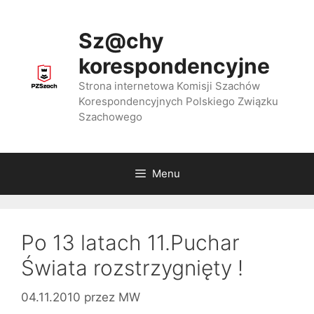
Przejdź
do
Sz@chy
treści
korespondencyjne
Strona internetowa Komisji Szachów
Korespondencyjnych Polskiego Związku
Szachowego
Menu
Po 13 latach 11.Puchar
Świata rozstrzygnięty !
04.11.2010
przez
MW