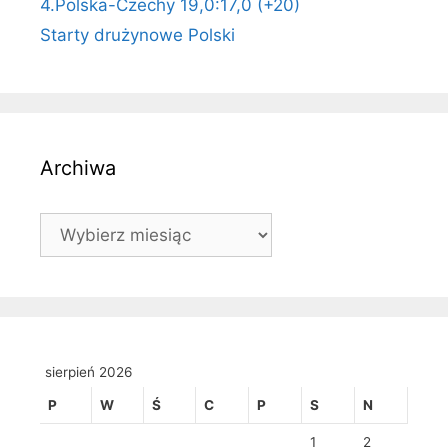
4.Polska-Czechy 19,0:17,0 (+20)
Starty drużynowe Polski
Archiwa
Archiwa
sierpień 2026
P
W
Ś
C
P
S
N
1
2