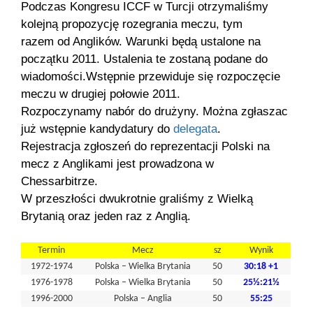
Podczas Kongresu ICCF w Turcji otrzymaliśmy
kolejną propozycję rozegrania meczu, tym
razem od Anglików. Warunki będą ustalone na
początku 2011. Ustalenia te zostaną podane do
wiadomości.
Wstępnie przewiduje się rozpoczęcie
meczu w drugiej połowie 2011.
Rozpoczynamy nabór do drużyny. Można zgłaszac
już wstępnie kandydatury do
delegata
.
Rejestracja zgłoszeń do reprezentacji Polski na
mecz z Anglikami jest prowadzona w
Chessarbitrze
.
W przeszłości dwukrotnie graliśmy z Wielką
Brytanią oraz jeden raz z Anglią.
Termin
Mecz
sz
Wynik
1972-1974
Polska – Wielka Brytania
50
30:18 +1
1976-1978
Polska – Wielka Brytania
50
25½:21½
1996-2000
Polska – Anglia
50
55:25