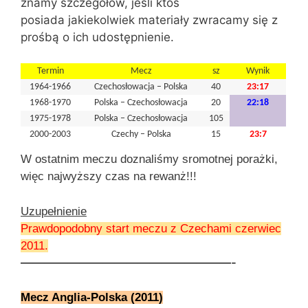
znamy szczegółów, jeśli ktoś
posiada jakiekolwiek materiały zwracamy się z
prośbą o ich udostępnienie.
Termin
Mecz
sz
Wynik
1964-1966
Czechosłowacja – Polska
40
23:17
1968-1970
Polska – Czechosłowacja
20
22:18
1975-1978
Polska – Czechosłowacja
105
2000-2003
Czechy – Polska
15
23:7
W ostatnim meczu doznaliśmy sromotnej porażki,
więc najwyższy czas na rewanż!!!
Uzupełnienie
Prawdopodobny start meczu z Czechami czerwiec
2011.
——————————————————-
Mecz Anglia-Polska (2011)