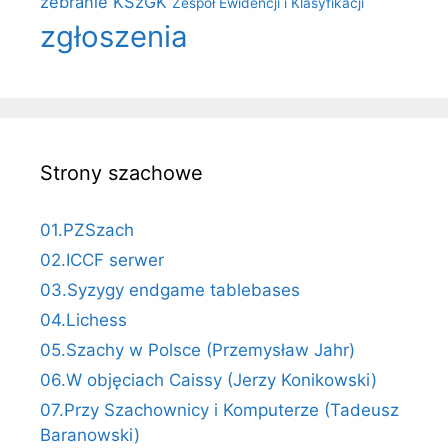
zebranie KSzGK
Zespół Ewidencji i Klasyfikacji
zgłoszenia
Strony szachowe
01.PZSzach
02.ICCF serwer
03.Syzygy endgame tablebases
04.Lichess
05.Szachy w Polsce (Przemysław Jahr)
06.W objęciach Caissy (Jerzy Konikowski)
07.Przy Szachownicy i Komputerze (Tadeusz
Baranowski)