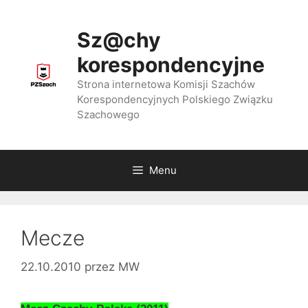
Przejdź
do
Sz@chy
treści
korespondencyjne
Strona internetowa Komisji Szachów
Korespondencyjnych Polskiego Związku
Szachowego
Menu
Mecze
22.10.2010
przez
MW