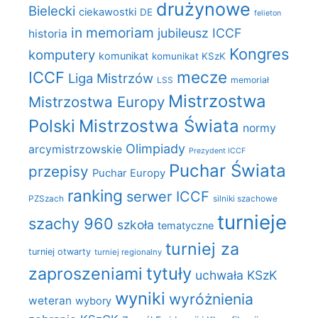
drużynowe
Bielecki
ciekawostki
DE
felieton
in memoriam
jubileusz ICCF
historia
Kongres
komputery
komunikat
komunikat KSzK
mecze
ICCF
Liga Mistrzów
LSS
memoriał
Mistrzostwa
Mistrzostwa Europy
Polski
Mistrzostwa Świata
normy
Olimpiady
arcymistrzowskie
Prezydent ICCF
Puchar Świata
przepisy
Puchar Europy
ranking
serwer ICCF
PZSzach
silniki szachowe
turnieje
szachy 960
szkoła
tematyczne
turniej za
turniej otwarty
turniej regionalny
zaproszeniami
tytuły
uchwała KSzK
wyniki
wyróżnienia
weteran
wybory