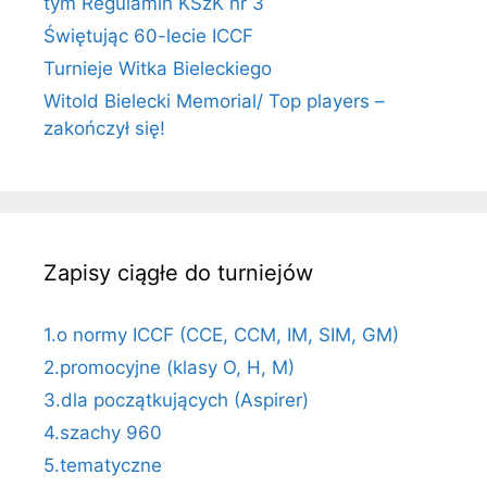
tym Regulamin KSzK nr 3
Świętując 60-lecie ICCF
Turnieje Witka Bieleckiego
Witold Bielecki Memorial/ Top players –
zakończył się!
Zapisy ciągłe do turniejów
1.o normy ICCF (CCE, CCM, IM, SIM, GM)
2.promocyjne (klasy O, H, M)
3.dla początkujących (Aspirer)
4.szachy 960
5.tematyczne