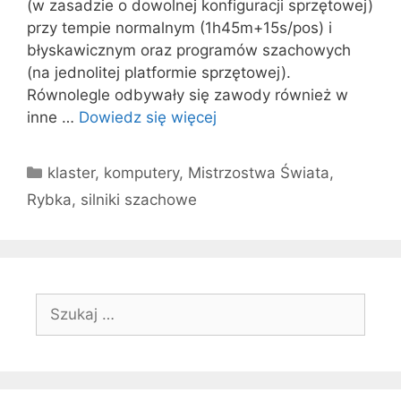
(w zasadzie o dowolnej konfiguracji sprzętowej)
przy tempie normalnym (1h45m+15s/pos) i
błyskawicznym oraz programów szachowych
(na jednolitej platformie sprzętowej).
Równolegle odbywały się zawody również w
inne …
Dowiedz się więcej
Kategorie
klaster
,
komputery
,
Mistrzostwa Świata
,
Rybka
,
silniki szachowe
Szukaj: