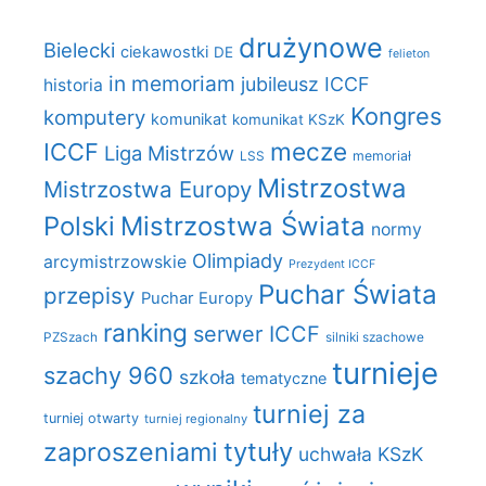
drużynowe
Bielecki
ciekawostki
DE
felieton
in memoriam
jubileusz ICCF
historia
Kongres
komputery
komunikat
komunikat KSzK
mecze
ICCF
Liga Mistrzów
LSS
memoriał
Mistrzostwa
Mistrzostwa Europy
Polski
Mistrzostwa Świata
normy
Olimpiady
arcymistrzowskie
Prezydent ICCF
Puchar Świata
przepisy
Puchar Europy
ranking
serwer ICCF
PZSzach
silniki szachowe
turnieje
szachy 960
szkoła
tematyczne
turniej za
turniej otwarty
turniej regionalny
zaproszeniami
tytuły
uchwała KSzK