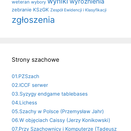
wyniki
wyróżnienia
weteran
wybory
zebranie KSzGK
Zespół Ewidencji i Klasyfikacji
zgłoszenia
Strony szachowe
01.PZSzach
02.ICCF serwer
03.Syzygy endgame tablebases
04.Lichess
05.Szachy w Polsce (Przemysław Jahr)
06.W objęciach Caissy (Jerzy Konikowski)
07.Przy Szachownicy i Komputerze (Tadeusz