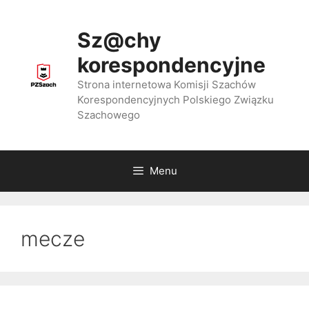
Przejdź
do
Sz@chy
treści
korespondencyjne
Strona internetowa Komisji Szachów
Korespondencyjnych Polskiego Związku
Szachowego
Menu
mecze