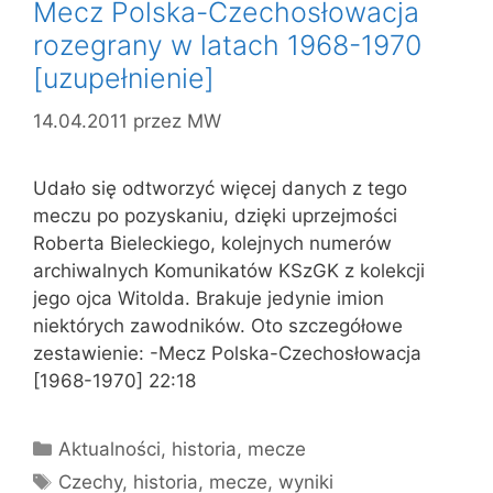
Mecz Polska-Czechosłowacja
rozegrany w latach 1968-1970
[uzupełnienie]
14.04.2011
przez
MW
Udało się odtworzyć więcej danych z tego
meczu po pozyskaniu, dzięki uprzejmości
Roberta Bieleckiego, kolejnych numerów
archiwalnych Komunikatów KSzGK z kolekcji
jego ojca Witolda. Brakuje jedynie imion
niektórych zawodników. Oto szczegółowe
zestawienie: -Mecz Polska-Czechosłowacja
[1968-1970] 22:18
Kategorie
Aktualności
,
historia
,
mecze
Tagi
Czechy
,
historia
,
mecze
,
wyniki