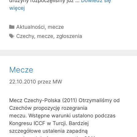
drużyny rozpoczęliśmy już …
Dowiedz się
więcej
Kategorie
Aktualności
,
mecze
Tagi
Czechy
,
mecze
,
zgłoszenia
Mecze
22.10.2010
przez
MW
Mecz Czechy-Polska (2011) Otrzymaliśmy od
Czechów propozycję rozegrania
meczu. Wstępne warunki ustalono podczas
Kongresu ICCF w Turcji. Bardziej
szczegółowe ustalenia zapadną