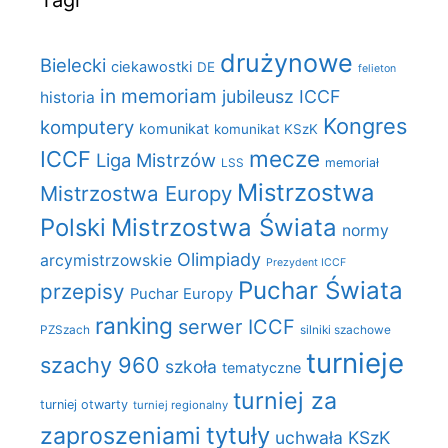
drużynowe
Bielecki
ciekawostki
DE
felieton
in memoriam
jubileusz ICCF
historia
Kongres
komputery
komunikat
komunikat KSzK
mecze
ICCF
Liga Mistrzów
LSS
memoriał
Mistrzostwa
Mistrzostwa Europy
Polski
Mistrzostwa Świata
normy
Olimpiady
arcymistrzowskie
Prezydent ICCF
Puchar Świata
przepisy
Puchar Europy
ranking
serwer ICCF
PZSzach
silniki szachowe
turnieje
szachy 960
szkoła
tematyczne
turniej za
turniej otwarty
turniej regionalny
zaproszeniami
tytuły
uchwała KSzK