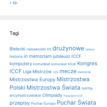
« lip
Tagi
drużynowe
Bielecki
ciekawostki
DE
felieton
in memoriam
jubileusz ICCF
historia
Kongres
komputery
komunikat
komunikat KSzK
mecze
ICCF
Liga Mistrzów
LSS
memoriał
Mistrzostwa
Mistrzostwa Europy
Polski
Mistrzostwa Świata
normy
Olimpiady
arcymistrzowskie
Prezydent ICCF
Puchar Świata
przepisy
Puchar Europy