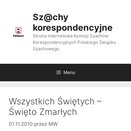
Przejdź
do
Sz@chy
treści
korespondencyjne
Strona internetowa Komisji Szachów
Korespondencyjnych Polskiego Związku
Szachowego
Menu
Wszystkich Świętych –
Święto Zmarłych
01.11.2010
przez
MW