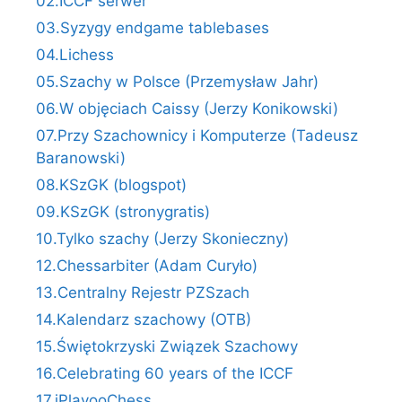
02.ICCF serwer
03.Syzygy endgame tablebases
04.Lichess
05.Szachy w Polsce (Przemysław Jahr)
06.W objęciach Caissy (Jerzy Konikowski)
07.Przy Szachownicy i Komputerze (Tadeusz
Baranowski)
08.KSzGK (blogspot)
09.KSzGK (stronygratis)
10.Tylko szachy (Jerzy Skonieczny)
12.Chessarbiter (Adam Curyło)
13.Centralny Rejestr PZSzach
14.Kalendarz szachowy (OTB)
15.Świętokrzyski Związek Szachowy
16.Celebrating 60 years of the ICCF
17.iPlayooChess