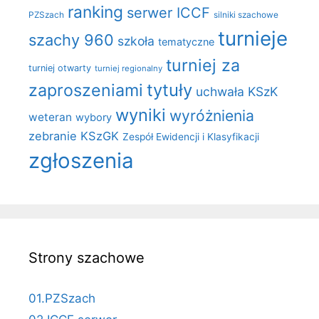
ranking
serwer ICCF
PZSzach
silniki szachowe
turnieje
szachy 960
szkoła
tematyczne
turniej za
turniej otwarty
turniej regionalny
zaproszeniami
tytuły
uchwała KSzK
wyniki
wyróżnienia
weteran
wybory
zebranie KSzGK
Zespół Ewidencji i Klasyfikacji
zgłoszenia
Strony szachowe
01.PZSzach