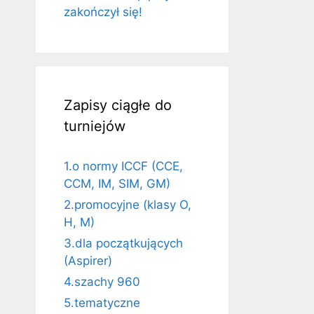
zakończył się!
Zapisy ciągłe do
turniejów
1.o normy ICCF (CCE,
CCM, IM, SIM, GM)
2.promocyjne (klasy O,
H, M)
3.dla początkujących
(Aspirer)
4.szachy 960
5.tematyczne