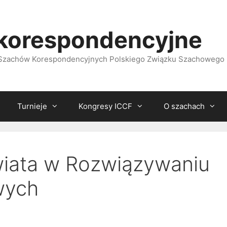
korespondencyjne
i Szachów Korespondencyjnych Polskiego Związku Szachowego
Turnieje
Kongresy ICCF
O szachach
wiata w Rozwiązywaniu
wych