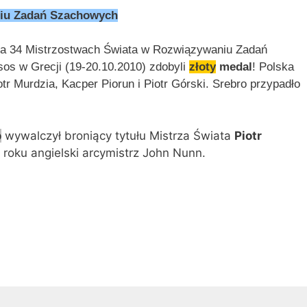
niu Zadań Szachowych
 na 34 Mistrzostwach Świata w Rozwiązywaniu Zadań
s w Grecji (19-20.10.2010) zdobyli
złoty
medal
! Polska
otr Murdzia, Kacper Piorun i Piotr Górski. Srebro przypadło
o
wywalczył broniący tytułu Mistrza Świata
Piotr
 roku angielski arcymistrz John Nunn.