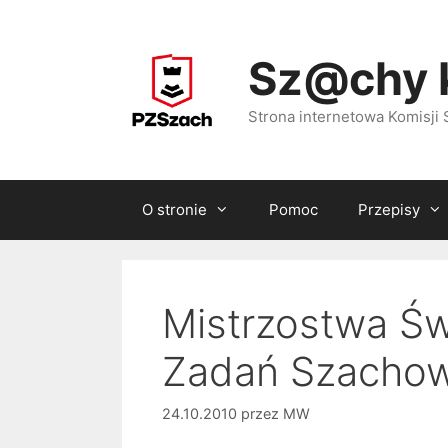
Przejdź
do
Sz@chy 
treści
Strona internetowa Komisj
O stronie
Pomoc
Przepisy
Mistrzostwa Ś
Zadań Szacho
24.10.2010
przez
MW