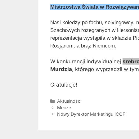
Mistrzostwa Świata w Rozwiązywa
Nasi koledzy po fachu, solvingowcy,
Szachowych rozegranych w Hersonisso
reprezentacja wystąpiła w składzie Pi
Rosjanom, a brąz Niemcom.
W konkurencji indywidualnej
srebr
Murdzia
, którego wyprzedził w tym
Gratulacje!
Kategorie
Aktualności
Mecze
Nowy Dyrektor Marketingu ICCF