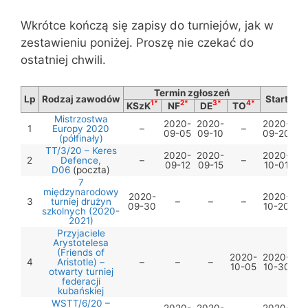
Wkrótce kończą się zapisy do turniejów, jak w
zestawieniu poniżej. Proszę nie czekać do
ostatniej chwili.
Termin zgłoszeń
Lp
Rodzaj zawodów
Start
1*
2*
3*
4*
KSzK
NF
DE
TO
Mistrzostwa
2020-
2020-
2020-
1
Europy 2020
–
–
09-05
09-10
09-20
(półfinały)
TT/3/20 – Keres
2020-
2020-
2020-
2
Defence,
–
–
09-12
09-15
10-01
D06
(poczta)
7
międzynarodowy
2020-
2020-
3
turniej drużyn
–
–
–
09-30
10-20
szkolnych (2020-
2021)
Przyjaciele
Arystotelesa
(Friends of
2020-
2020-
4
Aristotle) –
–
–
–
10-05
10-30
otwarty turniej
federacji
kubańskiej
WSTT/6/20 –