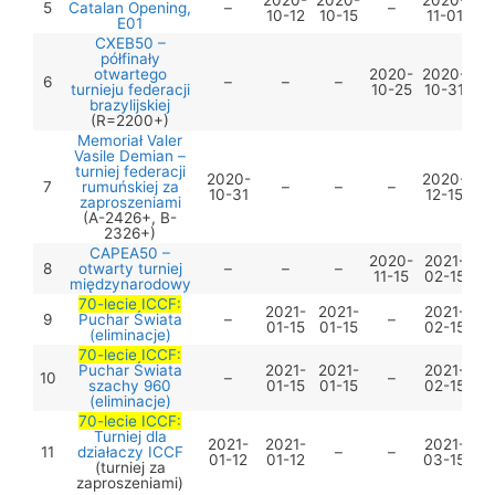
2020-
2020-
2020-
5
Catalan Opening,
–
–
10-12
10-15
11-01
E01
CXEB50 –
półfinały
otwartego
2020-
2020-
6
–
–
–
turnieju federacji
10-25
10-31
brazylijskiej
(R=2200+)
Memoriał Valer
Vasile Demian –
turniej federacji
2020-
2020-
7
rumuńskiej za
–
–
–
10-31
12-15
zaproszeniami
(A-2426+, B-
2326+)
CAPEA50 –
2020-
2021-
8
otwarty turniej
–
–
–
11-15
02-15
międzynarodowy
70-lecie ICCF:
2021-
2021-
2021-
9
Puchar Świata
–
–
01-15
01-15
02-15
(eliminacje)
70-lecie ICCF:
Puchar Świata
2021-
2021-
2021-
10
–
–
szachy 960
01-15
01-15
02-15
(eliminacje)
70-lecie ICCF:
Turniej dla
2021-
2021-
2021-
11
działaczy ICCF
–
–
01-12
01-12
03-15
(turniej za
zaproszeniami)