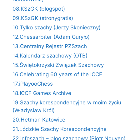
08.KSzGK (blogspot)
09.KSzGK (stronygratis)
10.Tylko szachy (Jerzy Skonieczny)
12.Chessarbiter (Adam Curyło)
13.Centralny Rejestr PZSzach
14.Kalendarz szachowy (OTB)
15.Świętokrzyski Związek Szachowy
16.Celebrating 60 years of the ICCF
17.iPlayooChess
18.ICCF Games Archive
19.Szachy korespondencyjne w moim życiu
(Władysław Król)
20.Hetman Katowice
21.Łódzkie Szachy Korespondencyjne
22.infoszach – blog szachowy (Piotr Nguyen)