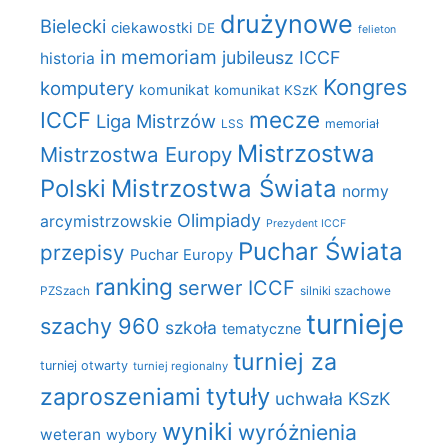
drużynowe
Bielecki
ciekawostki
DE
felieton
in memoriam
jubileusz ICCF
historia
Kongres
komputery
komunikat
komunikat KSzK
mecze
ICCF
Liga Mistrzów
LSS
memoriał
Mistrzostwa
Mistrzostwa Europy
Polski
Mistrzostwa Świata
normy
Olimpiady
arcymistrzowskie
Prezydent ICCF
Puchar Świata
przepisy
Puchar Europy
ranking
serwer ICCF
PZSzach
silniki szachowe
turnieje
szachy 960
szkoła
tematyczne
turniej za
turniej otwarty
turniej regionalny
zaproszeniami
tytuły
uchwała KSzK
wyniki
wyróżnienia
weteran
wybory