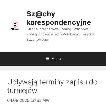
Przejdź
do
Sz@chy
treści
korespondencyjne
Strona internetowa Komisji Szachów
Korespondencyjnych Polskiego Związku
Szachowego
Menu
Upływają terminy zapisu do
turniejów
04.09.2020
przez
MW