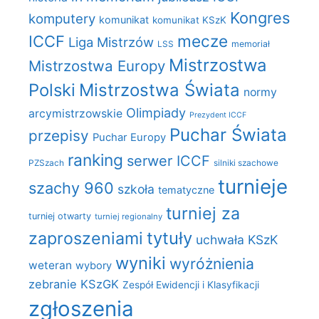
Kongres
komputery
komunikat
komunikat KSzK
mecze
ICCF
Liga Mistrzów
LSS
memoriał
Mistrzostwa
Mistrzostwa Europy
Polski
Mistrzostwa Świata
normy
Olimpiady
arcymistrzowskie
Prezydent ICCF
Puchar Świata
przepisy
Puchar Europy
ranking
serwer ICCF
PZSzach
silniki szachowe
turnieje
szachy 960
szkoła
tematyczne
turniej za
turniej otwarty
turniej regionalny
zaproszeniami
tytuły
uchwała KSzK
wyniki
wyróżnienia
weteran
wybory
zebranie KSzGK
Zespół Ewidencji i Klasyfikacji
zgłoszenia