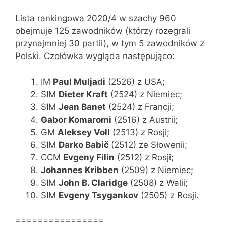
Lista rankingowa 2020/4 w szachy 960
obejmuje 125 zawodników (którzy rozegrali
przynajmniej 30 partii), w tym 5 zawodników z
Polski. Czołówka wygląda następująco:
IM
Paul Muljadi
(2526) z USA;
SIM
Dieter Kraft
(2524) z Niemiec;
SIM
Jean Banet
(2524) z Francji;
Gabor Komaromi
(2516) z Austrii;
GM
Aleksey Voll
(2513) z Rosji;
SIM
Darko Babič
(2512) ze Słowenii;
CCM
Evgeny Filin
(2512) z Rosji;
Johannes Kribben
(2509) z Niemiec;
SIM
John B. Claridge
(2508) z Walii;
SIM
Evgeny Tsygankov
(2505) z Rosji.
================