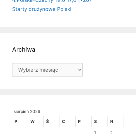
4.Polska-Czechy 19,0:17,0 (+20)
Starty drużynowe Polski
Archiwa
Archiwa
sierpień 2026
P
W
Ś
C
P
S
N
1
2