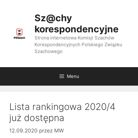
Przejdź
do
Sz@chy
treści
korespondencyjne
Strona internetowa Komisji Szachów
Korespondencyjnych Polskiego Związku
Szachowego
Menu
Lista rankingowa 2020/4
już dostępna
12.09.2020
przez
MW