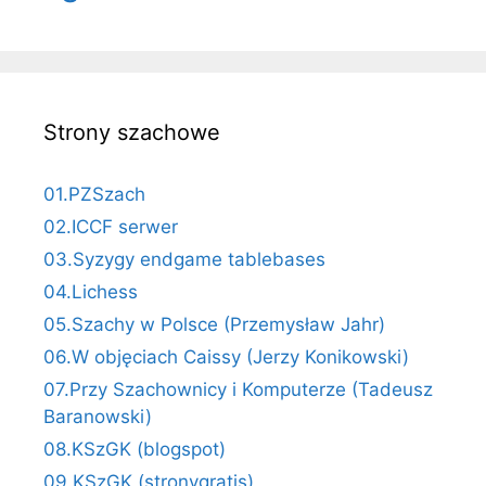
Strony szachowe
01.PZSzach
02.ICCF serwer
03.Syzygy endgame tablebases
04.Lichess
05.Szachy w Polsce (Przemysław Jahr)
06.W objęciach Caissy (Jerzy Konikowski)
07.Przy Szachownicy i Komputerze (Tadeusz
Baranowski)
08.KSzGK (blogspot)
09.KSzGK (stronygratis)