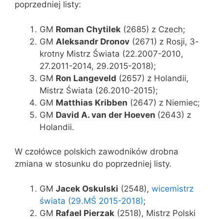
poprzedniej listy:
GM
Roman Chytilek
(2685) z Czech;
GM
Aleksandr Dronov
(2671) z Rosji, 3-
krotny Mistrz Świata (22.2007-2010,
27.2011-2014, 29.2015-2018);
GM
Ron Langeveld
(2657) z Holandii,
Mistrz Świata (26.2010-2015);
GM
Matthias Kribben
(2647) z Niemiec;
GM
David A. van der Hoeven
(2643) z
Holandii.
W czołówce polskich zawodników drobna
zmiana w stosunku do poprzedniej listy.
GM
Jacek Oskulski
(2548),
wicemistrz
świata (29.MŚ 2015-2018)
;
GM
Rafael Pierzak
(2518), Mistrz Polski